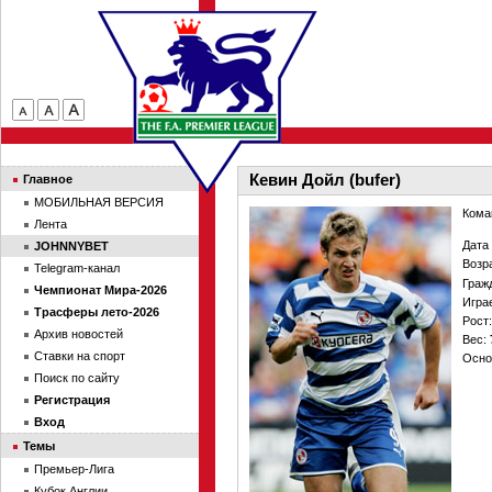
Кевин Дойл (bufer)
Главное
МОБИЛЬНАЯ ВЕРСИЯ
Кома
Лента
Дата
JOHNNYBET
Возр
Telegram-канал
Граж
Чемпионат Мира-2026
Игра
Трасферы лето-2026
Рост
Архив новостей
Вес:
Ставки на спорт
Осно
Поиск по сайту
Регистрация
Вход
Темы
Премьер-Лига
Кубок Англии