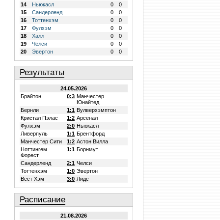
14
Ньюкасл
0
0
15
Сандерленд
0
0
16
Тоттенхэм
0
0
17
Фулхэм
0
0
18
Халл
0
0
19
Челси
0
0
20
Эвертон
0
0
Результаты
24.05.2026
Брайтон
0:3
Манчестер
Юнайтед
Бернли
1:1
Вулверхэмптон
Кристал Пэлас
1:2
Арсенал
Фулхэм
2:0
Ньюкасл
Ливерпуль
1:1
Брентфорд
Манчестер Сити
1:2
Астон Вилла
Ноттингем
1:1
Борнмут
Форест
Сандерленд
2:1
Челси
Тоттенхэм
1:0
Эвертон
Вест Хэм
3:0
Лидс
Расписание
21.08.2026