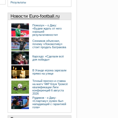
Результаты
Новости Euro-football.ru
Помазун – о Даку:
«Будем ждать от него
хорошей
результативности»
Сенников объяснил,
почему «Локомотиву»
стоит продать Батракова
Карседо: «Сделали всё
для победы»
В Уганде игрока зарезали
прямо на улице
Точный прогноз и ставка
на матч ЧФР Клуж Тромсё
квалификации Лиги
конференций 6 августа
2026
Радимов - о Даку:
«Спартаку» нужен был
нападающий с гарантией
гола»