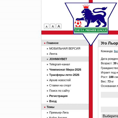
Уго Льор
Главное
МОБИЛЬНАЯ ВЕРСИЯ
Команда:
bu
Лента
Дата рожден
JOHNNYBET
Возраст:
39 
Telegram-канал
Гражданств
Чемпионат Мира-2026
Играет под 
Трасферы лето-2026
Рост:
188
см
Архив новостей
Вес:
73
кг
Ставки на спорт
Основаная 
Поиск по сайту
Регистрация
Вход
Темы
Премьер-Лига
Кубок Англии