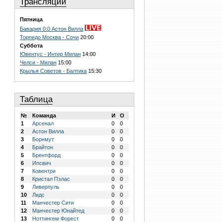
Трансляции
Пятница
Бавария 0:0 Астон Вилла
Торпедо Москва - Сочи
20:00
Суббота
Ювентус - Интер Милан
14:00
Челси - Милан
15:00
Крылья Советов - Балтика
15:30
Таблица
№
Команда
И
О
1
Арсенал
0
0
2
Астон Вилла
0
0
3
Борнмут
0
0
4
Брайтон
0
0
5
Брентфорд
0
0
6
Ипсвич
0
0
7
Ковентри
0
0
8
Кристал Пэлас
0
0
9
Ливерпуль
0
0
10
Лидс
0
0
11
Манчестер Сити
0
0
12
Манчестер Юнайтед
0
0
13
Ноттингем Форест
0
0