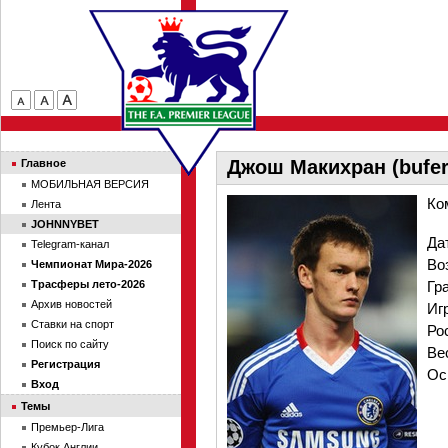
Джош Макихран (bufer
Главное
МОБИЛЬНАЯ ВЕРСИЯ
Ко
Лента
JOHNNYBET
Да
Telegram-канал
Во
Чемпионат Мира-2026
Трасферы лето-2026
Гр
Архив новостей
Иг
Ставки на спорт
Ро
Поиск по сайту
Ве
Регистрация
Ос
Вход
Темы
Премьер-Лига
Кубок Англии