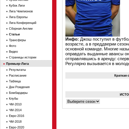
Кубок Лиги
Лига Чемпионов
Лига Европы
Лига Конференций
Сборная Англии
Статьи
Инфо:
Джош поступил в футбол
Трансферы
возрасте, а в преддверии сезона
Фото
основной команде. Многие назы
Видео
оправдать выданные авансы он 
Страницы истории
отправлявшись в аренду: сперва
Регулярно вызывается в молод
Премьер-Лига
Результаты
Расписание
Краткая 
Таблица
Дни Рождения
Бомбардиры
ИСТО
Клубы
ЧМ-2010
ЧМ-2014
Евро-2016
ЧМ-2018
Евро-2020