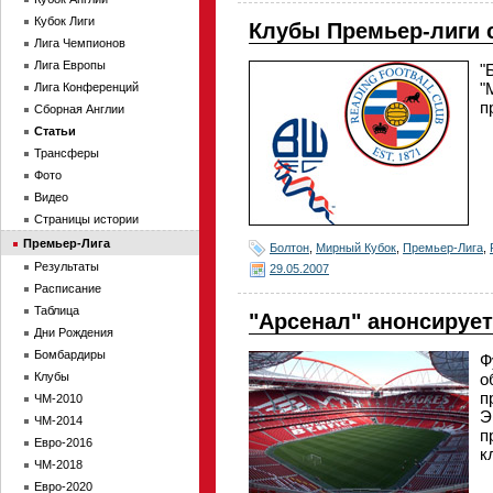
Кубок Лиги
Клубы Премьер-лиги 
Лига Чемпионов
Лига Европы
"
"
Лига Конференций
п
Сборная Англии
Статьи
Трансферы
Фото
Видео
Страницы истории
Премьер-Лига
Болтон
,
Мирный Кубок
,
Премьер-Лига
,
Результаты
29.05.2007
Расписание
Таблица
"Арсенал" анонсируе
Дни Рождения
Бомбардиры
Ф
Клубы
о
п
ЧМ-2010
Э
ЧМ-2014
п
Евро-2016
к
ЧМ-2018
Евро-2020