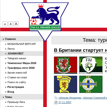
Тема: тур
Главное
МОБИЛЬНАЯ ВЕРСИЯ
Лента
В Британии стартует 
JOHNNYBET
К
Telegram-канал
С
Чемпионат Мира-2026
"
Трасферы лето-2026
в
Архив новостей
Ставки на спорт
Поиск по сайту
Регистрация
Вход
Темы
сборная Ирландии
,
сборная Северной 
Премьер-Лига
27.11.2007
Кубок Англии