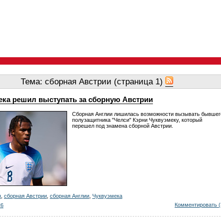
Тема: сборная Австрии (страница 1)
ека решил выступать за сборную Австрии
Сборная Англии лишилась возможности вызывать бывшег
полузащитника "Челси" Кэрни Чуквуэмеку, который
перешел под знамена сборной Австрии.
я
,
сборная Австрии
,
сборная Англии
,
Чуквуэмека
Комментировать (
26