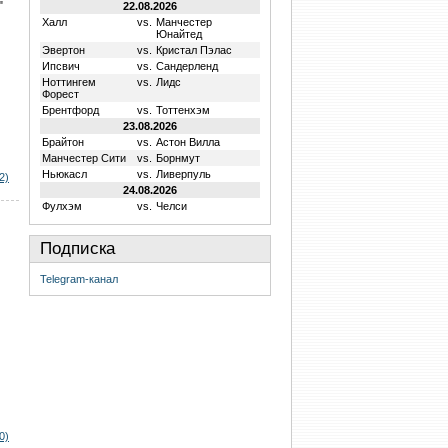
"
22.08.2026
Халл
vs.
Манчестер
Юнайтед
Эвертон
vs.
Кристал Пэлас
Ипсвич
vs.
Сандерленд
Ноттингем
vs.
Лидс
Форест
Брентфорд
vs.
Тоттенхэм
23.08.2026
Брайтон
vs.
Астон Вилла
Манчестер Сити
vs.
Борнмут
Ньюкасл
vs.
Ливерпуль
2)
24.08.2026
Фулхэм
vs.
Челси
Подписка
Telegram-канал
0)