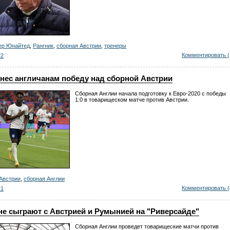
ер Юнайтед
,
Рангник
,
сборная Австрии
,
тренеры
Комментировать (
22
нес англичанам победу над сборной Австрии
Сборная Англии начала подготовку к Евро-2020 с победы
1:0 в товарищеском матче против Австрии.
Австрии
,
сборная Англии
Комментировать (
21
не сыграют с Австрией и Румынией на "Риверсайде"
Сборная Англии проведет товарищеские матчи против