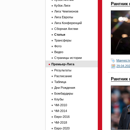
Рангник 
Кубок Лиги
Лига Чемпионов
Лига Европы
Лига Конференций
Сборная Англии
Статьи
Трансферы
Фото
Видео
Страницы истории
Манчест
Премьер-Лига
29.04.20
Результаты
Расписание
Рангник 
Таблица
Дни Рождения
Бомбардиры
Клубы
ЧМ-2010
ЧМ-2014
Евро-2016
ЧМ-2018
Евро-2020