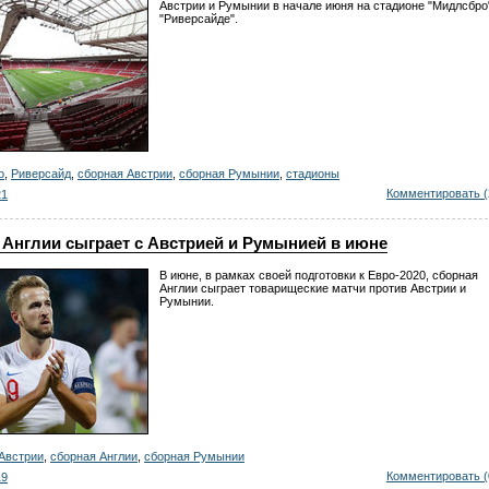
Австрии и Румынии в начале июня на стадионе "Мидлсбро
"Риверсайде".
о
,
Риверсайд
,
сборная Австрии
,
сборная Румынии
,
стадионы
Комментировать (
21
 Англии сыграет с Австрией и Румынией в июне
В июне, в рамках своей подготовки к Евро-2020, сборная
Англии сыграет товарищеские матчи против Австрии и
Румынии.
Австрии
,
сборная Англии
,
сборная Румынии
Комментировать (
19