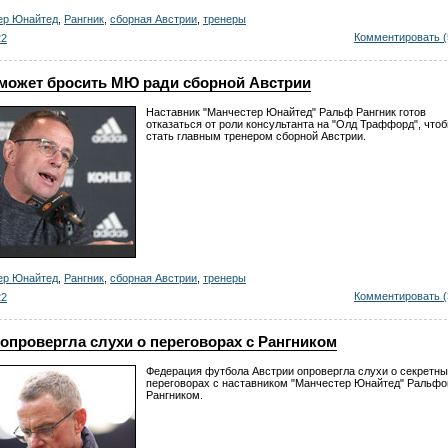
ер Юнайтед
,
Рангник
,
сборная Австрии
,
тренеры
Комментировать (
22
 может бросить МЮ ради сборной Австрии
Наставник "Манчестер Юнайтед" Ральф Рангник готов
отказаться от роли консультанта на "Олд Траффорд", что
стать главным тренером сборной Австрии.
ер Юнайтед
,
Рангник
,
сборная Австрии
,
тренеры
Комментировать (
22
опровергла слухи о переговорах с Рангником
Федерация футбола Австрии опровергла слухи о секретн
переговорах с наставником "Манчестер Юнайтед" Ральф
Рангником.