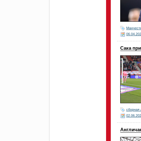
Манчест
06.04.20
Сака при
сборная 
02.06.20
Англича