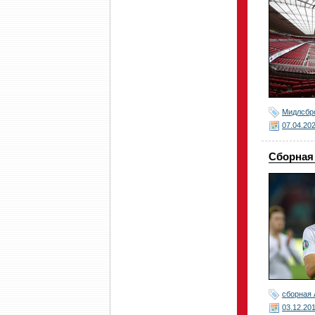
Мидлсбр
07.04.20
Сборная
сборная 
03.12.20