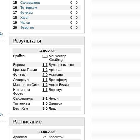
15
Сандерленд
0
0
16
Тоттенхэм
0
0
17
Фулхэм
0
0
18
Халл
0
0
19
Челси
0
0
20
Эвертон
0
0
1)
Результаты
24.05.2026
Брайтон
0:3
Манчестер
Юнайтед
Бернли
1:1
Вулверхэмптон
Кристал Пэлас
1:2
Арсенал
Фулхэм
2:0
Ньюкасл
Ливерпуль
1:1
Брентфорд
Манчестер Сити
1:2
Астон Вилла
Ноттингем
1:1
Борнмут
Форест
Сандерленд
2:1
Челси
Тоттенхэм
1:0
Эвертон
Вест Хэм
3:0
Лидс
8)
Расписание
21.08.2026
Арсенал
vs.
Ковентри