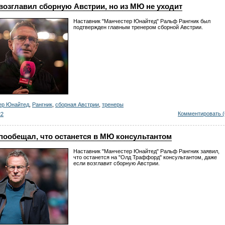
возглавил сборную Австрии, но из МЮ не уходит
Наставник "Манчестер Юнайтед" Ральф Рангник был
подтвержден главным тренером сборной Австрии.
ер Юнайтед
,
Рангник
,
сборная Австрии
,
тренеры
Комментировать (
22
пообещал, что останется в МЮ консультантом
Наставник "Манчестер Юнайтед" Ральф Рангник заявил,
что останется на "Олд Траффорд" консультантом, даже
если возглавит сборную Австрии.