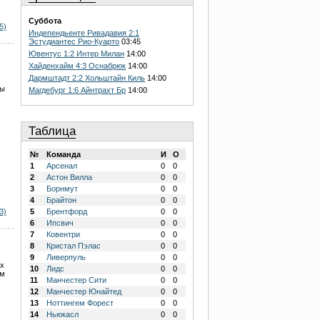
Суббота
5)
Индепендьенте Ривадавия 2:1
Эстудиантес Рио-Куарто
03:45
Ювентус 1:2 Интер Милан
14:00
Хайденхайм 4:3 Оснабрюк
14:00
Дармштадт 2:2 Хольштайн Киль
14:00
бы
Магдебург 1:6 Айнтрахт Бр
14:00
Таблица
№
Команда
И
О
1
Арсенал
0
0
2
Астон Вилла
0
0
3
Борнмут
0
0
4
Брайтон
0
0
3)
5
Брентфорд
0
0
6
Ипсвич
0
0
7
Ковентри
0
0
8
Кристал Пэлас
0
0
9
Ливерпуль
0
0
ых
10
Лидс
0
0
ом
11
Манчестер Сити
0
0
12
Манчестер Юнайтед
0
0
13
Ноттингем Форест
0
0
14
Ньюкасл
0
0