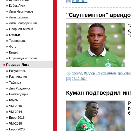
10.04.2015
Кубок Лиги
Лига Чемпионов
"Саутгемптон" аренд
Лига Европы
Лига Конференций
"
Сборная Англии
с
"
Статьи
Трансферы
Фото
Видео
Страницы истории
Премьер-Лига
Результаты
аренда
,
Вердер
,
Саутгемптон
,
трансфе
Расписание
24.12.2014
Таблица
Дни Рождения
Куман подтвердил инт
Бомбардиры
Клубы
Р
ЧМ-2010
п
ЧМ-2014
б
Евро-2016
ЧМ-2018
Евро-2020