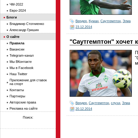
ЧМ-2022
Евро-2024
Блоги
Вердер
,
Куман
,
Саутгемптон
,
Элиа
Владимир Стогниенко
23.12.2014
Александр Гришин
О сайте
"Саутгемптон" хочет 
Правила
Вакансии
П
Telegram-канал
"
Мы ВКонтакте
м
Мы в Facebook
Наш Twitter
Приложение для ставок
на спорт
Контакты
Партнеры
Авторские права
Вердер
,
Саутгемптон
,
слухи
,
Элиа
Реклама на сайте
20.12.2014
Поиск: