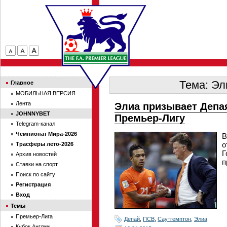
Тема: Эл
Главное
МОБИЛЬНАЯ ВЕРСИЯ
Лента
Элиа призывает Депая
JOHNNYBET
Премьер-Лигу
Telegram-канал
Чемпионат Мира-2026
В
о
Трасферы лето-2026
Г
Архив новостей
п
Ставки на спорт
Поиск по сайту
Регистрация
Вход
Темы
Премьер-Лига
Депай
,
ПСВ
,
Саутгемптон
,
Элиа
Кубок Англии