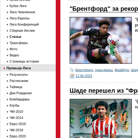
Кубок Лиги
"Брентфорд" за реко
Лига Чемпионов
Лига Европы
"
р
Лига Конференций
и
Сборная Англии
Статьи
Трансферы
Фото
Видео
Страницы истории
Премьер-Лига
Брентфорд
,
трансферы
,
Фрайбург
,
Шад
Результаты
12.06.2023
Расписание
Таблица
Шаде перешел из "Фр
Дни Рождения
Бомбардиры
"
Клубы
н
ЧМ-2010
ЧМ-2014
Евро-2016
ЧМ-2018
Евро-2020