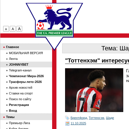
Тема: Ша
Главное
МОБИЛЬНАЯ ВЕРСИЯ
Лента
"Тоттенхэм" интерес
JOHNNYBET
Г
Telegram-канал
з
Чемпионат Мира-2026
н
Трасферы лето-2026
Архив новостей
Ставки на спорт
Поиск по сайту
Регистрация
Вход
Темы
Брентфорд
,
Тоттенхэм
,
Шаде
Премьер-Лига
11.10.2025
Кубок Англии