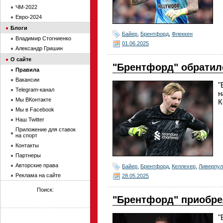
ЧМ-2022
Евро-2024
Блоги
Байер
,
Брентфорд
,
Флеккен
Владимир Стогниенко
01.06.2025
Александр Гришин
О сайте
"Брентфорд" обратил
Правила
Вакансии
"
Telegram-канал
н
Мы ВКонтакте
К
Мы в Facebook
Наш Twitter
Приложение для ставок
на спорт
Контакты
Партнеры
Авторские права
Байер
,
Брентфорд
,
Келлехер
,
Ливерпул
Реклама на сайте
28.05.2025
Поиск:
"Брентфорд" приобре
"