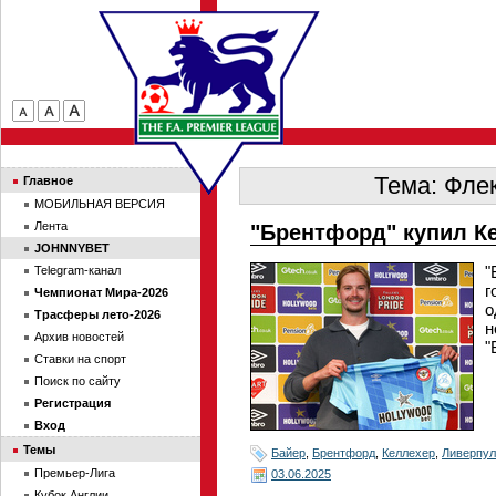
Тема: Флек
Главное
МОБИЛЬНАЯ ВЕРСИЯ
Лента
"Брентфорд" купил К
JOHNNYBET
"
Telegram-канал
г
Чемпионат Мира-2026
о
Трасферы лето-2026
н
Архив новостей
"
Ставки на спорт
Поиск по сайту
Регистрация
Вход
Темы
Байер
,
Брентфорд
,
Келлехер
,
Ливерпул
Премьер-Лига
03.06.2025
Кубок Англии