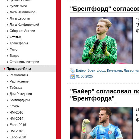
Кубок Лиги
"Брентфорд" согласо
Лига Чемпионов
Лига Европы
"
"
Лига Конференций
ф
Сборная Англии
Статьи
Трансферы
Фото
Видео
Страницы истории
Премьер-Лига
Байер
,
Брентфорд
,
Келлехер
,
Ливерпул
Результаты
01.06.2025
Расписание
Таблица
"Байер" согласовал п
Дни Рождения
"Брентфорда"
Бомбардиры
Клубы
Л
ЧМ-2010
п
ЧМ-2014
Ф
Евро-2016
ЧМ-2018
Евро-2020