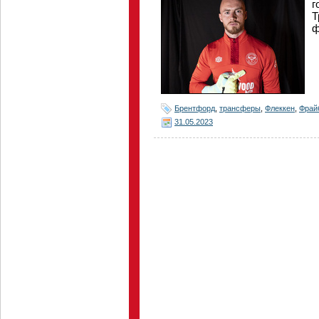
г
Т
ф
Брентфорд
,
трансферы
,
Флеккен
,
Фрай
31.05.2023