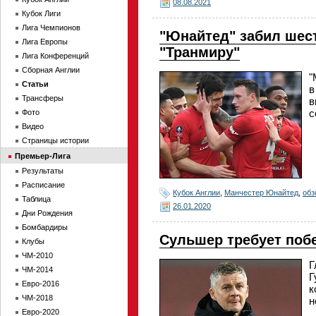
08.08.2021
Кубок Лиги
Лига Чемпионов
"Юнайтед" забил шес
Лига Европы
"Транмиру"
Лига Конференций
Сборная Англии
"
Статьи
в
Трансферы
в
с
Фото
Видео
Страницы истории
Премьер-Лига
Результаты
Расписание
Кубок Англии
,
Манчестер Юнайтед
,
обз
Таблица
26.01.2020
Дни Рождения
Бомбардиры
Сульшер требует поб
Клубы
ЧМ-2010
Г
ЧМ-2014
Г
Евро-2016
к
ЧМ-2018
н
Евро-2020