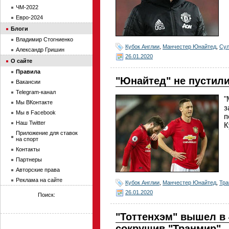
ЧМ-2022
Евро-2024
Блоги
Владимир Стогниенко
Кубок Англии
,
Манчестер Юнайтед
,
Су
Александр Гришин
26.01.2020
О сайте
Правила
"Юнайтед" не пустили
Вакансии
Telegram-канал
"
Мы ВКонтакте
з
Мы в Facebook
п
Наш Twitter
К
Приложение для ставок
на спорт
Контакты
Партнеры
Авторские права
Реклама на сайте
Кубок Англии
,
Манчестер Юнайтед
,
Тра
26.01.2020
Поиск:
"Тоттенхэм" вышел в 
сокрушив "Транмир"