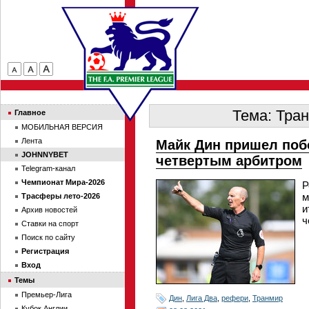
Тема: Тран
Главное
МОБИЛЬНАЯ ВЕРСИЯ
Лента
Майк Дин пришел побо
JOHNNYBET
четвертым арбитром
Telegram-канал
Чемпионат Мира-2026
Р
м
Трасферы лето-2026
и
Архив новостей
ч
Ставки на спорт
Поиск по сайту
Регистрация
Вход
Темы
Премьер-Лига
Дин
,
Лига Два
,
рефери
,
Транмир
Кубок Англии