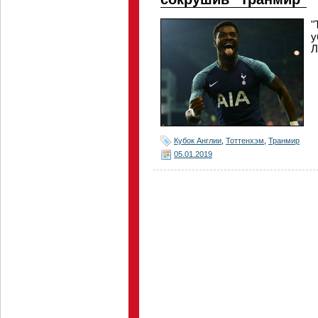
"
у
Л
Кубок Англии
,
Тоттенхэм
,
Транмир
05.01.2019