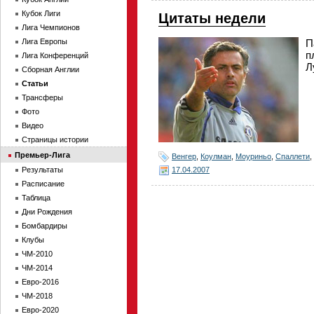
Кубок Лиги
Цитаты недели
Лига Чемпионов
Лига Европы
П
п
Лига Конференций
Л
Сборная Англии
Статьи
Трансферы
Фото
Видео
Страницы истории
Премьер-Лига
Венгер
,
Коулман
,
Моуриньо
,
Спаллети
,
17.04.2007
Результаты
Расписание
Таблица
Дни Рождения
Бомбардиры
Клубы
ЧМ-2010
ЧМ-2014
Евро-2016
ЧМ-2018
Евро-2020