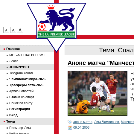
Тема: Спал
Главное
МОБИЛЬНАЯ ВЕРСИЯ
Лента
Анонс матча "Манчест
JOHNNYBET
Н
Telegram-канал
у
Чемпионат Мира-2026
а
Трасферы лето-2026
ч
Архив новостей
г
Ставки на спорт
Т
Поиск по сайту
Регистрация
Вход
Темы
анонс матча
,
Лига Чемпионов
,
Манчест
09.04.2008
Премьер-Лига
Кубок Англии