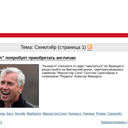
Тема: Синклэйр (страница 1)
л" попробует приобретать англичан
"Ньюкасл" отказался от идеи "закупаться" во Франции и
решил выйти на британский рынок, заинтересовавшись
хавбеком "Манчестер Сити" Скоттом Синклэйром и
голкипером "Рединга" Алексом Маккарти.
лла
,
Бент
,
Кинэйр
,
МакКарти
,
Манчестер Сити
,
Ньюкасл
,
Пардью
,
Рединг
,
Синклэйр
,
Комментировать (
13