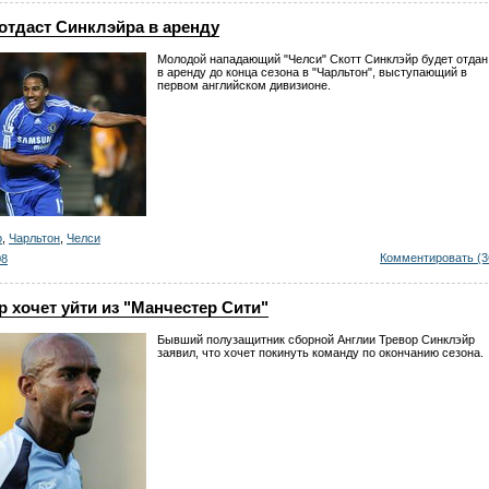
отдаст Синклэйра в аренду
Молодой нападающий "Челси" Скотт Синклэйр будет отдан
в аренду до конца сезона в "Чарльтон", выступающий в
первом английском дивизионе.
р
,
Чарльтон
,
Челси
Комментировать (3
08
 хочет уйти из "Манчестер Сити"
Бывший полузащитник сборной Англии Тревор Синклэйр
заявил, что хочет покинуть команду по окончанию сезона.