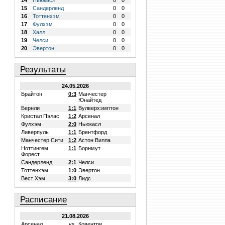
14
Ньюкасл
0
0
15
Сандерленд
0
0
16
Тоттенхэм
0
0
17
Фулхэм
0
0
18
Халл
0
0
19
Челси
0
0
20
Эвертон
0
0
Результаты
24.05.2026
Брайтон
0:3
Манчестер
Юнайтед
Бернли
1:1
Вулверхэмптон
Кристал Пэлас
1:2
Арсенал
Фулхэм
2:0
Ньюкасл
Ливерпуль
1:1
Брентфорд
Манчестер Сити
1:2
Астон Вилла
Ноттингем
1:1
Борнмут
Форест
Сандерленд
2:1
Челси
Тоттенхэм
1:0
Эвертон
Вест Хэм
3:0
Лидс
Расписание
21.08.2026
Арсенал
vs.
Ковентри