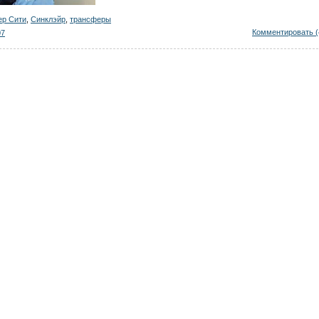
ер Сити
,
Синклэйр
,
трансферы
Комментировать (
07