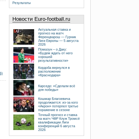
Результаты
Новости Euro-football.ru
Актуальная ставка и
прогноз на матч
Ференцварош — Гурник
Лиги Европы — 5 августа
2026
Помазун – о Даку:
«Будем ждать от него
хорошей
результативности»
Кордоба вернулся в
расположение
6)
«Краснодара»
Карседо: «Сделали всё
для победы»
Кошмар Благоевича
продолжается: из-за кого
«Акрон» потерпел третье
поражение в сезоне
Точный прогноз и ставка
на матч ЧФР Клуж Тромсё
квалификации Лиги
конференций 6 августа
2026