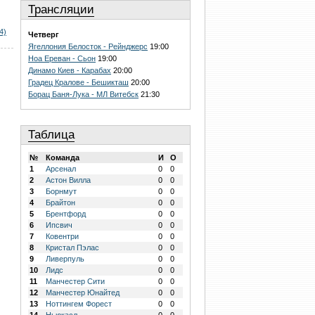
Трансляции
4)
Четверг
Ягеллония Белосток - Рейнджерс
19:00
Ноа Ереван - Сьон
19:00
Динамо Киев - Карабах
20:00
Градец Кралове - Бешикташ
20:00
Борац Баня-Лука - МЛ Витебск
21:30
Таблица
№
Команда
И
О
1
Арсенал
0
0
2
Астон Вилла
0
0
3
Борнмут
0
0
4
Брайтон
0
0
5
Брентфорд
0
0
6
Ипсвич
0
0
7
Ковентри
0
0
8
Кристал Пэлас
0
0
9
Ливерпуль
0
0
10
Лидс
0
0
11
Манчестер Сити
0
0
12
Манчестер Юнайтед
0
0
13
Ноттингем Форест
0
0