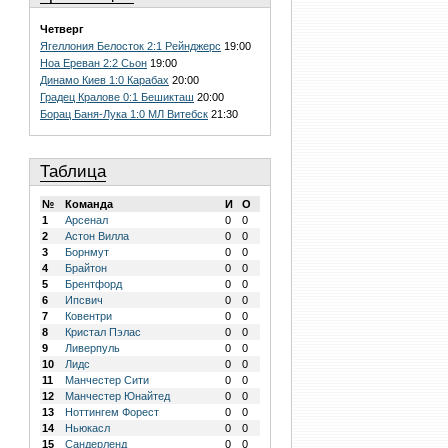
Четверг
Ягеллония Белосток 2:1 Рейнджерс
19:00
Ноа Ереван 2:2 Сьон
19:00
Динамо Киев 1:0 Карабах
20:00
Градец Кралове 0:1 Бешикташ
20:00
Борац Баня-Лука 1:0 МЛ Витебск
21:30
Таблица
№
Команда
И
О
1
Арсенал
0
0
2
Астон Вилла
0
0
3
Борнмут
0
0
4
Брайтон
0
0
5
Брентфорд
0
0
6
Ипсвич
0
0
7
Ковентри
0
0
8
Кристал Пэлас
0
0
9
Ливерпуль
0
0
10
Лидс
0
0
11
Манчестер Сити
0
0
12
Манчестер Юнайтед
0
0
13
Ноттингем Форест
0
0
14
Ньюкасл
0
0
15
Сандерленд
0
0