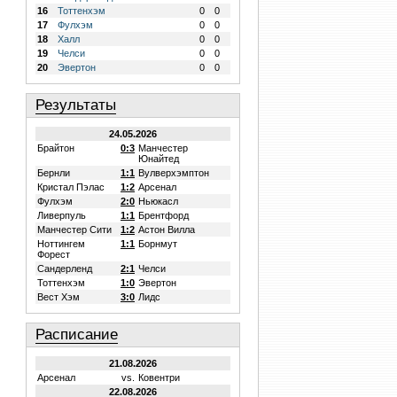
16
Тоттенхэм
0
0
17
Фулхэм
0
0
18
Халл
0
0
19
Челси
0
0
20
Эвертон
0
0
Результаты
24.05.2026
Брайтон
0:3
Манчестер
Юнайтед
Бернли
1:1
Вулверхэмптон
Кристал Пэлас
1:2
Арсенал
Фулхэм
2:0
Ньюкасл
Ливерпуль
1:1
Брентфорд
Манчестер Сити
1:2
Астон Вилла
Ноттингем
1:1
Борнмут
Форест
Сандерленд
2:1
Челси
Тоттенхэм
1:0
Эвертон
Вест Хэм
3:0
Лидс
Расписание
21.08.2026
Арсенал
vs.
Ковентри
22.08.2026