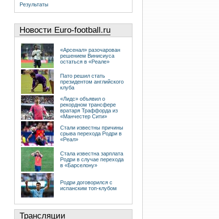
Результаты
Новости Euro-football.ru
«Арсенал» разочарован
решением Винисиуса
остаться в «Реале»
Пато решил стать
президентом английского
клуба
«Лидс» объявил о
рекордном трансфере
вратаря Траффорда из
«Манчестер Сити»
Стали известны причины
срыва перехода Родри в
«Реал»
Стала известна зарплата
Родри в случае перехода
в «Барселону»
Родри договорился с
испанским топ-клубом
Трансляции