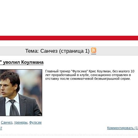
Тема: Санчез (страница 1)
" уволил Коулмана
Главный тренер "Фулхэма" Крис Коулман, без малого 10
лет проработавший в клубе, сенсационно отправлен в
отставку после семиматчевой безвыигрышной серии.
,
Санчез
,
тренеры
,
Фулхэм
Комментировать (1
07