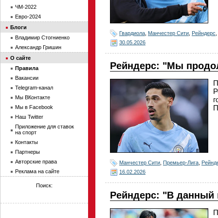
ЧМ-2022
Евро-2024
Блоги
Гвардиола
,
Манчестер Сити
,
Рейндерс
Владимир Стогниенко
30.05.2026
Александр Гришин
О сайте
Рейндерс: "Мы продо
Правила
Вакансии
П
Telegram-канал
Р
Мы ВКонтакте
г
П
Мы в Facebook
Наш Twitter
Приложение для ставок
на спорт
Контакты
Партнеры
Авторские права
Манчестер Сити
,
Премьер-Лига
,
Рейнд
Реклама на сайте
16.02.2026
Поиск:
Рейндерс: "В данный
П