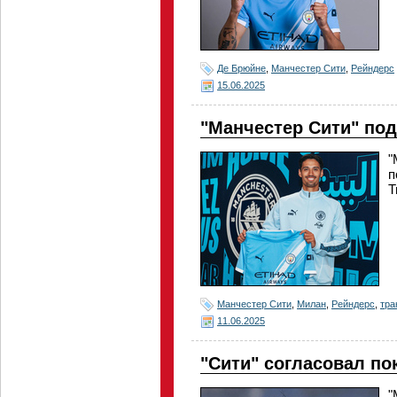
Де Брюйне
,
Манчестер Сити
,
Рейндерс
15.06.2025
"Манчестер Сити" по
"
п
Т
Манчестер Сити
,
Милан
,
Рейндерс
,
тр
11.06.2025
"Сити" согласовал по
"