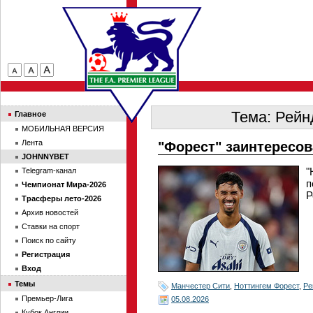
Тема: Рейн
Главное
МОБИЛЬНАЯ ВЕРСИЯ
Лента
"Форест" заинтересов
JOHNNYBET
"
Telegram-канал
п
Чемпионат Мира-2026
Р
Трасферы лето-2026
Архив новостей
Ставки на спорт
Поиск по сайту
Регистрация
Вход
Темы
Манчестер Сити
,
Ноттингем Форест
,
Ре
Премьер-Лига
05.08.2026
Кубок Англии