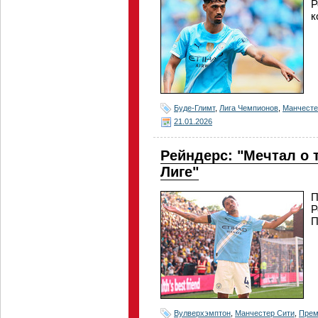
Р
к
Буде-Глимт
,
Лига Чемпионов
,
Манчесте
21.01.2026
Рейндерс: "Мечтал о 
Лиге"
П
Р
П
Вулверхэмптон
,
Манчестер Сити
,
Прем