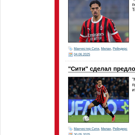
п
Т
Манчестер Сити
,
Милан
,
Рейндерс
04.06.2025
"Сити" сделал предло
"
п
и
Манчестер Сити
,
Милан
,
Рейндерс
30.05.2025