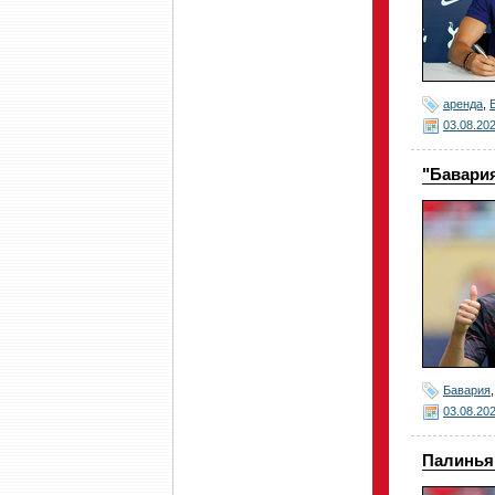
аренда
,
03.08.20
"Бавария
Бавария
03.08.20
Палинья 