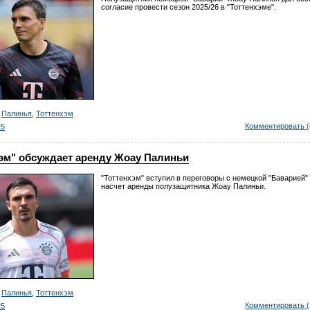
согласие провести сезон 2025/26 в "Тоттенхэме".
,
Палинья
,
Тоттенхэм
Комментировать (
25
хэм" обсуждает аренду Жоау Палиньи
"Тоттенхэм" вступил в переговоры с немецкой "Баварией"
насчет аренды полузащитника Жоау Палиньи.
,
Палинья
,
Тоттенхэм
Комментировать (
25