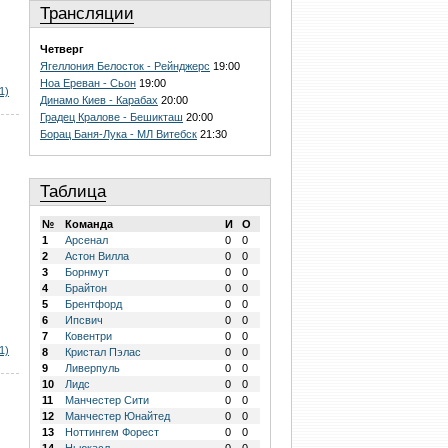
Трансляции
Четверг
Ягеллония Белосток - Рейнджерс
19:00
Ноа Ереван - Сьон
19:00
1)
Динамо Киев - Карабах
20:00
Градец Кралове - Бешикташ
20:00
Борац Баня-Лука - МЛ Витебск
21:30
Таблица
№
Команда
И
О
1
Арсенал
0
0
2
Астон Вилла
0
0
3
Борнмут
0
0
4
Брайтон
0
0
5
Брентфорд
0
0
6
Ипсвич
0
0
7
Ковентри
0
0
1)
8
Кристал Пэлас
0
0
9
Ливерпуль
0
0
10
Лидс
0
0
11
Манчестер Сити
0
0
12
Манчестер Юнайтед
0
0
13
Ноттингем Форест
0
0