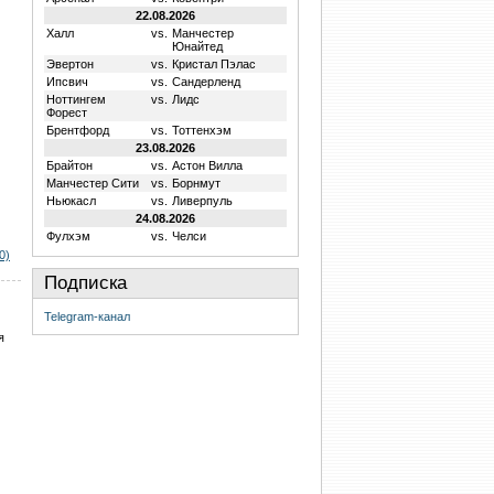
22.08.2026
Халл
vs.
Манчестер
Юнайтед
Эвертон
vs.
Кристал Пэлас
Ипсвич
vs.
Сандерленд
Ноттингем
vs.
Лидс
Форест
Брентфорд
vs.
Тоттенхэм
23.08.2026
Брайтон
vs.
Астон Вилла
Манчестер Сити
vs.
Борнмут
Ньюкасл
vs.
Ливерпуль
24.08.2026
Фулхэм
vs.
Челси
0)
Подписка
Telegram-канал
я