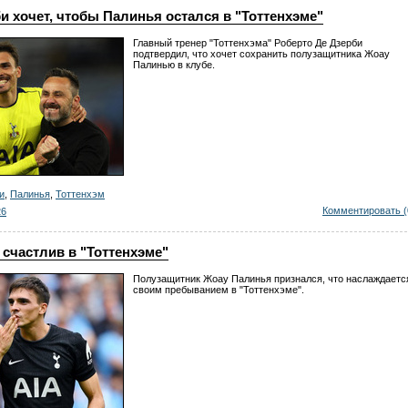
и хочет, чтобы Палинья остался в "Тоттенхэме"
Главный тренер "Тоттенхэма" Роберто Де Дзерби
подтвердил, что хочет сохранить полузащитника Жоау
Палинью в клубе.
и
,
Палинья
,
Тоттенхэм
Комментировать (
26
счастлив в "Тоттенхэме"
Полузащитник Жоау Палинья признался, что наслаждаетс
своим пребыванием в "Тоттенхэме".