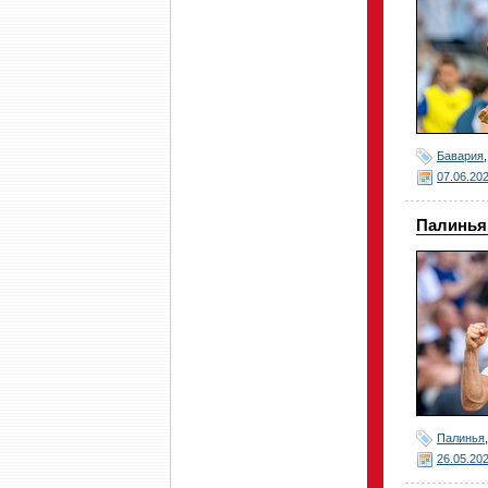
Бавария
07.06.20
Палинья 
Палинья
26.05.20