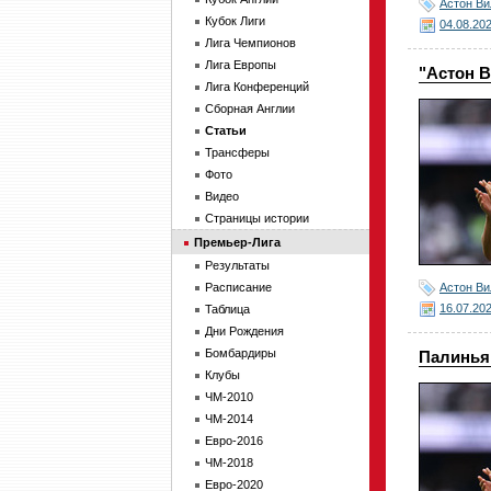
Астон Ви
Кубок Лиги
04.08.20
Лига Чемпионов
Лига Европы
"Астон 
Лига Конференций
Сборная Англии
Статьи
Трансферы
Фото
Видео
Страницы истории
Премьер-Лига
Результаты
Астон Ви
Расписание
16.07.20
Таблица
Дни Рождения
Бомбардиры
Палинья 
Клубы
ЧМ-2010
ЧМ-2014
Евро-2016
ЧМ-2018
Евро-2020