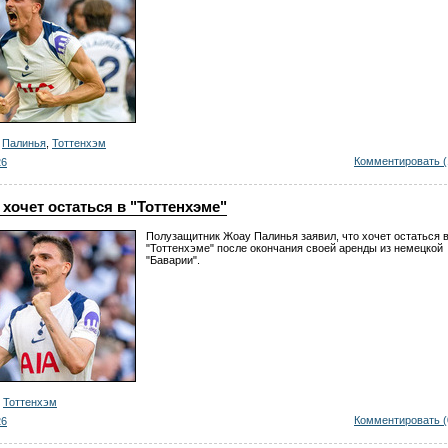
,
Палинья
,
Тоттенхэм
Комментировать (
26
хочет остаться в "Тоттенхэме"
Полузащитник Жоау Палинья заявил, что хочет остаться 
"Тоттенхэме" после окончания своей аренды из немецкой
"Баварии".
,
Тоттенхэм
Комментировать (
26