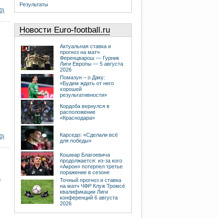
Результаты
0)
Новости Euro-football.ru
Актуальная ставка и
прогноз на матч
Ференцварош — Гурник
Лиги Европы — 5 августа
2026
Помазун – о Даку:
«Будем ждать от него
хорошей
результативности»
Кордоба вернулся в
расположение
«Краснодара»
Карседо: «Сделали всё
0)
для победы»
Кошмар Благоевича
продолжается: из-за кого
«Акрон» потерпел третье
поражение в сезоне
а
Точный прогноз и ставка
на матч ЧФР Клуж Тромсё
квалификации Лиги
конференций 6 августа
2026