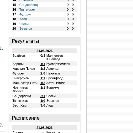
14
Ньюкасл
0
0
15
Сандерленд
0
0
16
Тоттенхэм
0
0
17
Фулхэм
0
0
18
Халл
0
0
19
Челси
0
0
20
Эвертон
0
0
Результаты
1)
24.05.2026
Брайтон
0:3
Манчестер
Юнайтед
Бернли
1:1
Вулверхэмптон
Кристал Пэлас
1:2
Арсенал
в
Фулхэм
2:0
Ньюкасл
Ливерпуль
1:1
Брентфорд
Манчестер Сити
1:2
Астон Вилла
Ноттингем
1:1
Борнмут
Форест
Сандерленд
2:1
Челси
Тоттенхэм
1:0
Эвертон
Вест Хэм
3:0
Лидс
Расписание
0)
21.08.2026
Арсенал
vs.
Ковентри