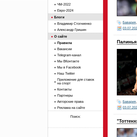
ЧМ-2022
Евро-2024
Блоги
Бавария
Владимир Стогниенко
03.07.20
Александр Гришин
О сайте
Палинья 
Правила
Вакансии
Telegram-канал
Мы ВКонтакте
Мы в Facebook
Наш Twitter
Приложение для ставок
на спорт
Контакты
Партнеры
Бавария
Авторские права
03.07.20
Реклама на сайте
Поиск:
"Тоттенх