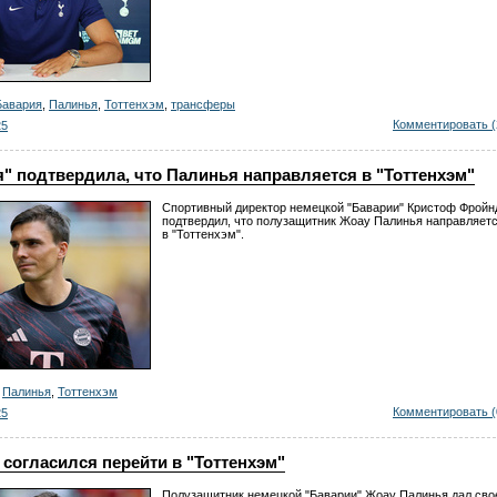
Бавария
,
Палинья
,
Тоттенхэм
,
трансферы
Комментировать (
25
" подтвердила, что Палинья направляется в "Тоттенхэм"
Спортивный директор немецкой "Баварии" Кристоф Фройн
подтвердил, что полузащитник Жоау Палинья направляет
в "Тоттенхэм".
,
Палинья
,
Тоттенхэм
Комментировать (
25
согласился перейти в "Тоттенхэм"
Полузащитник немецкой "Баварии" Жоау Палинья дал сво