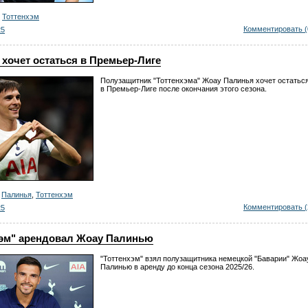
,
Тоттенхэм
Комментировать (
25
хочет остаться в Премьер-Лиге
Полузащитник "Тоттенхэма" Жоау Палинья хочет остатьс
в Премьер-Лиге после окончания этого сезона.
,
Палинья
,
Тоттенхэм
Комментировать (
25
хэм" арендовал Жоау Палинью
"Тоттенхэм" взял полузащитника немецкой "Баварии" Жоа
Палинью в аренду до конца сезона 2025/26.