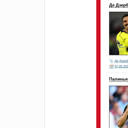
Де Дзерб
Де Дзерб
07.05.20
Палинья 