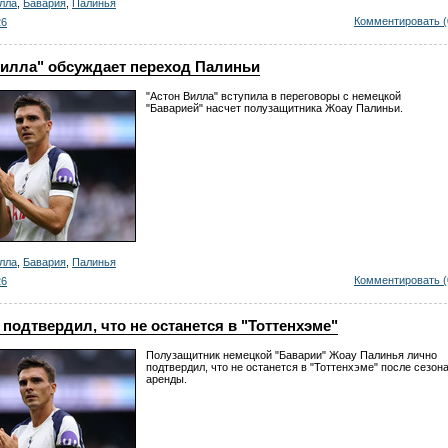
лла
,
Бавария
,
Палинья
Комментировать (
26
Вилла" обсуждает переход Палиньи
"Астон Вилла" вступила в переговоры с немецкой
"Баварией" насчет полузащитника Жоау Палиньи.
лла
,
Бавария
,
Палинья
Комментировать (
26
подтвердил, что не останется в "Тоттенхэме"
Полузащитник немецкой "Баварии" Жоау Палинья лично
подтвердил, что не останется в "Тоттенхэме" после сезон
аренды.