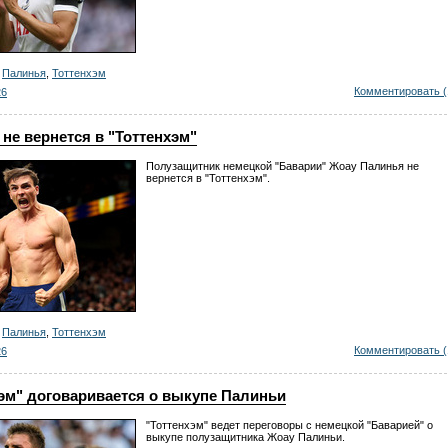
,
Палинья
,
Тоттенхэм
Комментировать (
26
не вернется в "Тоттенхэм"
Полузащитник немецкой "Баварии" Жоау Палинья не
вернется в "Тоттенхэм".
,
Палинья
,
Тоттенхэм
Комментировать (
26
эм" договаривается о выкупе Палиньи
"Тоттенхэм" ведет переговоры с немецкой "Баварией" о
выкупе полузащитника Жоау Палиньи.