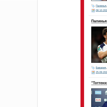
Палинья
08.10.20
Палинья 
Бавария
25.09.20
"Тоттен