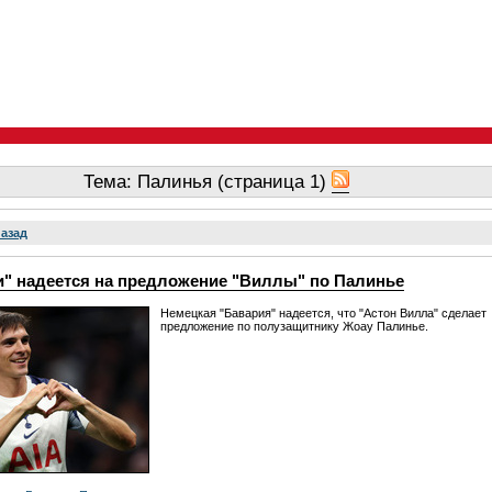
Тема: Палинья (страница 1)
назад
и" надеется на предложение "Виллы" по Палинье
Немецкая "Бавария" надеется, что "Астон Вилла" сделает
предложение по полузащитнику Жоау Палинье.