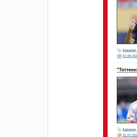
Бавария
01.08.20
"Тоттен
Бавария
31.07.20