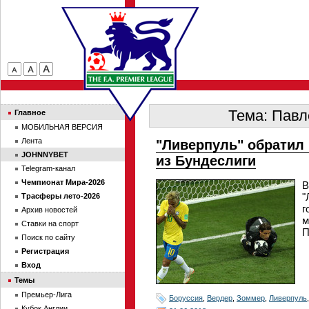
Тема: Павл
Главное
МОБИЛЬНАЯ ВЕРСИЯ
Лента
"Ливерпуль" обратил 
JOHNNYBET
из Бундеслиги
Telegram-канал
Чемпионат Мира-2026
В
"
Трасферы лето-2026
г
Архив новостей
м
Ставки на спорт
П
Поиск по сайту
Регистрация
Вход
Темы
Премьер-Лига
Боруссия
,
Вердер
,
Зоммер
,
Ливерпуль
Кубок Англии