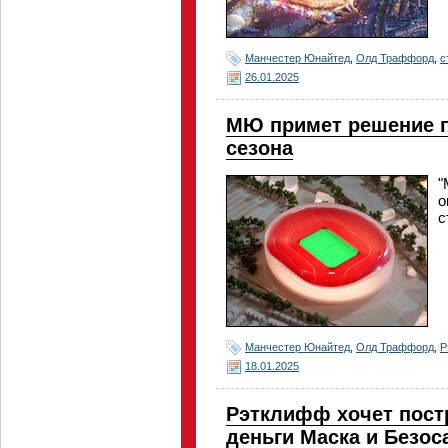
Манчестер Юнайтед
,
Олд Траффорд
,
с
26.01.2025
МЮ примет решение п
сезона
"
о
с
Манчестер Юнайтед
,
Олд Траффорд
,
Р
18.01.2025
Рэтклифф хочет пост
деньги Маска и Безос