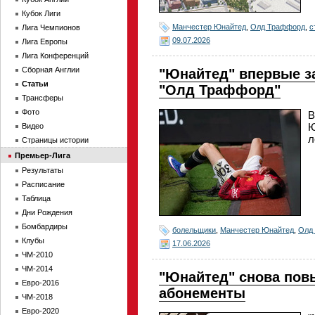
Кубок Лиги
Манчестер Юнайтед
,
Олд Траффорд
,
с
Лига Чемпионов
09.07.2026
Лига Европы
Лига Конференций
Сборная Англии
"Юнайтед" впервые за
Статьи
"Олд Траффорд"
Трансферы
Фото
В
Ю
Видео
л
Страницы истории
Премьер-Лига
Результаты
Расписание
Таблица
Дни Рождения
Бомбардиры
болельщики
,
Манчестер Юнайтед
,
Олд
Клубы
17.06.2026
ЧМ-2010
ЧМ-2014
"Юнайтед" снова пов
Евро-2016
абонементы
ЧМ-2018
Евро-2020