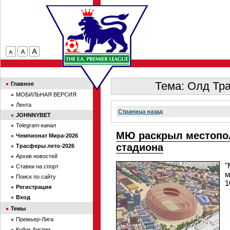
Тема: Олд Тр
Главное
МОБИЛЬНАЯ ВЕРСИЯ
Лента
Страница назад
JOHNNYBET
Telegram-канал
МЮ раскрыл местопол
Чемпионат Мира-2026
стадиона
Трасферы лето-2026
Архив новостей
"
Ставки на спорт
м
Поиск по сайту
1
Регистрация
Вход
Темы
Премьер-Лига
Кубок Англии