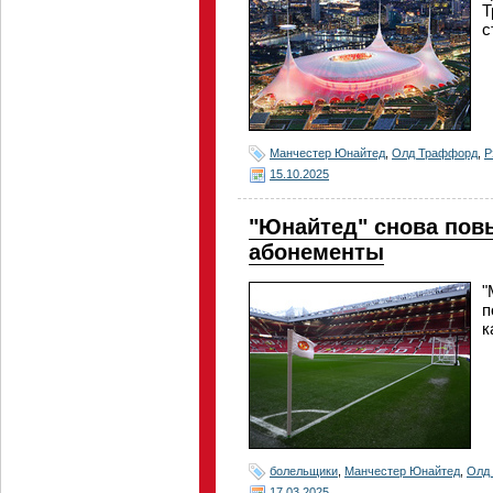
Т
с
Манчестер Юнайтед
,
Олд Траффорд
,
Р
15.10.2025
"Юнайтед" снова пов
абонементы
"
п
к
болельщики
,
Манчестер Юнайтед
,
Олд
17.03.2025