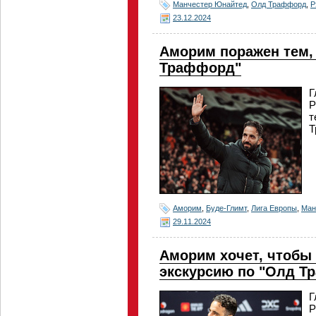
Манчестер Юнайтед
,
Олд Траффорд
,
Р
23.12.2024
Аморим поражен тем, 
Траффорд"
Г
Р
т
Т
Аморим
,
Буде-Глимт
,
Лига Европы
,
Ман
29.11.2024
Аморим хочет, чтобы
экскурсию по "Олд Т
Г
Р