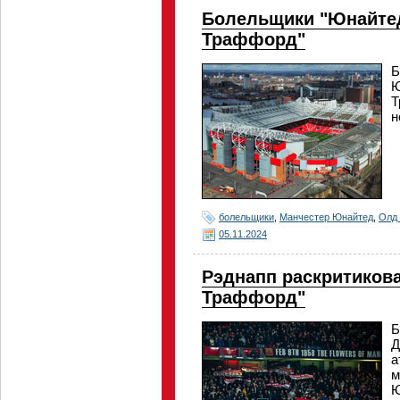
Болельщики "Юнайтед
Траффорд"
Б
Ю
Т
н
болельщики
,
Манчестер Юнайтед
,
Олд
05.11.2024
Рэднапп раскритиков
Траффорд"
Б
Д
а
м
Ю