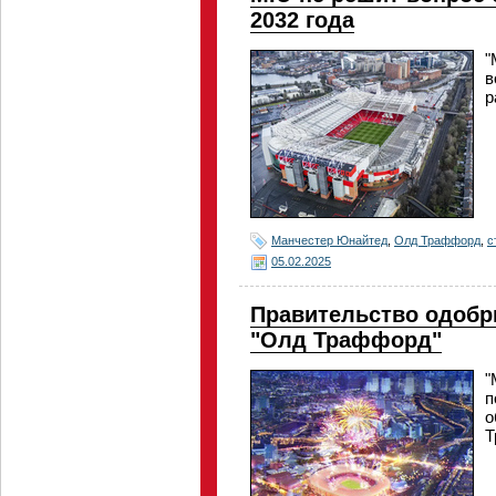
2032 года
"
в
р
Манчестер Юнайтед
,
Олд Траффорд
,
с
05.02.2025
Правительство одоб
"Олд Траффорд"
"
п
о
Т