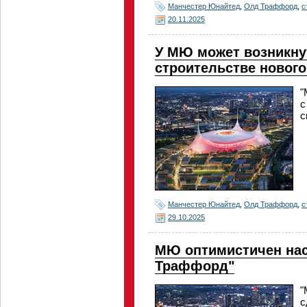
Манчестер Юнайтед
,
Олд Траффорд
,
с
20.11.2025
У МЮ может возникну
строительстве нового
"
с
с
Манчестер Юнайтед
,
Олд Траффорд
,
с
29.10.2025
МЮ оптимистичен нас
Траффорд"
"
с