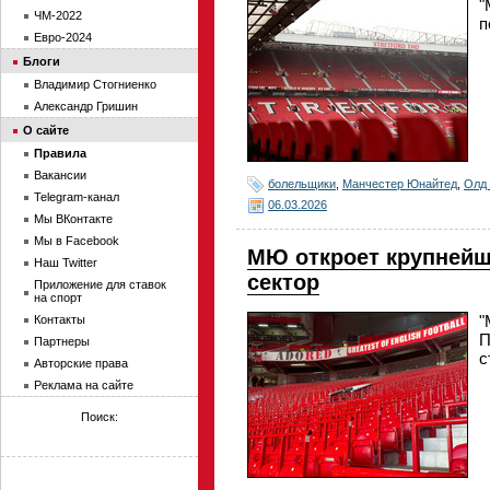
"
ЧМ-2022
п
Евро-2024
Блоги
Владимир Стогниенко
Александр Гришин
О сайте
Правила
Вакансии
болельщики
,
Манчестер Юнайтед
,
Олд
Telegram-канал
06.03.2026
Мы ВКонтакте
Мы в Facebook
МЮ откроет крупнейш
Наш Twitter
сектор
Приложение для ставок
на спорт
"
Контакты
П
Партнеры
с
Авторские права
Реклама на сайте
Поиск: