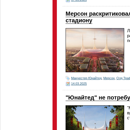
Мерсон раскритикова
стадиону
Л
р
п
Манчестер Юнайтед
,
Мерсон
,
Олд Тра
14.03.2025
"Юнайтед" не потреб
"
в
с