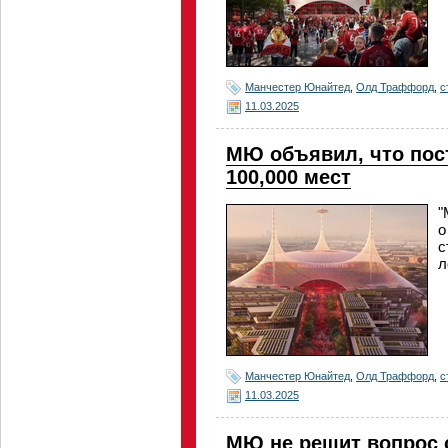
Манчестер Юнайтед
,
Олд Траффорд
,
с
11.03.2025
МЮ объявил, что пос
100,000 мест
"
о
с
л
Манчестер Юнайтед
,
Олд Траффорд
,
с
11.03.2025
МЮ не решит вопрос 