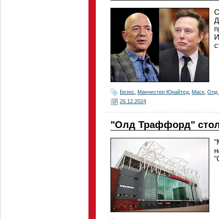
С
Д
п
И
с
Безос
,
Манчестер Юнайтед
,
Маск
,
Олд
26.12.2024
"Олд Траффорд" сто
"
н
"