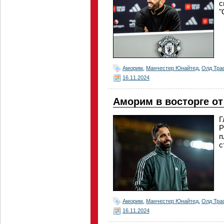
с
"
Аморим
,
Манчестер Юнайтед
,
Олд Тр
16.11.2024
Аморим в восторге о
Г
Р
п
с
Аморим
,
Манчестер Юнайтед
,
Олд Тр
16.11.2024