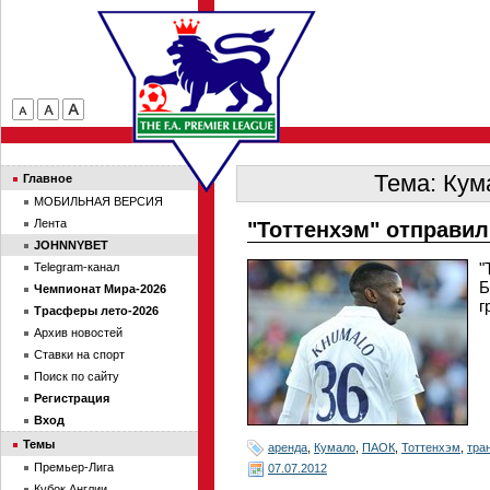
Тема: Кум
Главное
МОБИЛЬНАЯ ВЕРСИЯ
Лента
"Тоттенхэм" отправи
JOHNNYBET
"
Telegram-канал
Б
Чемпионат Мира-2026
г
Трасферы лето-2026
Архив новостей
Ставки на спорт
Поиск по сайту
Регистрация
Вход
Темы
аренда
,
Кумало
,
ПАОК
,
Тоттенхэм
,
тра
Премьер-Лига
07.07.2012
Кубок Англии