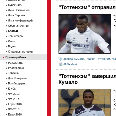
Кубок Лиги
"Тоттенхэм" отправил
Лига Чемпионов
Лига Европы
"
Б
Лига Конференций
н
Сборная Англии
Статьи
Трансферы
Фото
Видео
Страницы истории
Премьер-Лига
аренда
,
Кумало
,
Рединг
,
Тоттенхэм
,
тр
Результаты
25.07.2011
Расписание
Таблица
"Тоттенхэм" заверши
Дни Рождения
Кумало
Бомбардиры
Клубы
"
ЧМ-2010
п
ЧМ-2014
с
Ю
Евро-2016
с
ЧМ-2018
Евро-2020