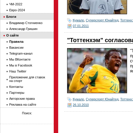
ЧМ-2022
Евро-2024
Блоги
Кумало
,
Суперспорт Юнайтед
,
Тоттенх
Владимир Стогниенко
07.01.2011
Александр Гришин
О сайте
"Тоттенхэм" согласо
Правила
Вакансии
"
Telegram-канал
п
Мы ВКонтакте
с
п
Мы в Facebook
я
Наш Twitter
Приложение для ставок
на спорт
Контакты
Партнеры
Авторские права
Кумало
,
Суперспорт Юнайтед
,
Тоттенх
Реклама на сайте
26.10.2010
Поиск: