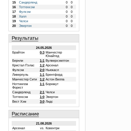
15
Сандерленд
0
0
16
Тоттенхэм
0
0
17
Фулхэм
0
0
18
Халл
0
0
19
Челси
0
0
20
Эвертон
0
0
Результаты
24.05.2026
Брайтон
0:3
Манчестер
Юнайтед
Бернли
1:1
Вулверхэмптон
Кристал Пэлас
1:2
Арсенал
Фулхэм
2:0
Ньюкасл
Ливерпуль
1:1
Брентфорд
Манчестер Сити
1:2
Астон Вилла
Ноттингем
1:1
Борнмут
Форест
Сандерленд
2:1
Челси
Тоттенхэм
1:0
Эвертон
Вест Хэм
3:0
Лидс
Расписание
21.08.2026
Арсенал
vs.
Ковентри