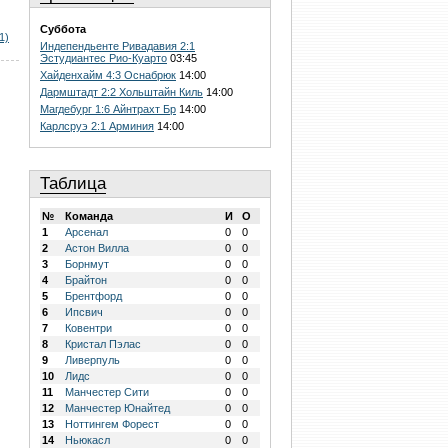
Суббота
1)
Индепендьенте Ривадавия 2:1
Эстудиантес Рио-Куарто
03:45
Хайденхайм 4:3 Оснабрюк
14:00
Дармштадт 2:2 Хольштайн Киль
14:00
Магдебург 1:6 Айнтрахт Бр
14:00
Карлсруэ 2:1 Арминия
14:00
Таблица
№
Команда
И
О
1
Арсенал
0
0
2
Астон Вилла
0
0
3
Борнмут
0
0
4
Брайтон
0
0
5
Брентфорд
0
0
6
Ипсвич
0
0
7
Ковентри
0
0
8
Кристал Пэлас
0
0
9
Ливерпуль
0
0
10
Лидс
0
0
11
Манчестер Сити
0
0
12
Манчестер Юнайтед
0
0
13
Ноттингем Форест
0
0
14
Ньюкасл
0
0