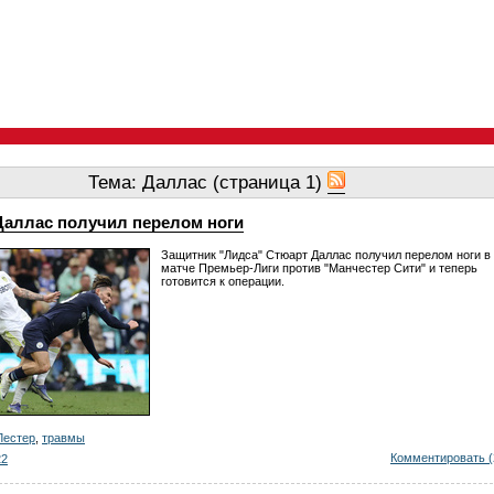
Тема: Даллас (страница 1)
Даллас получил перелом ноги
Защитник "Лидса" Стюарт Даллас получил перелом ноги в
матче Премьер-Лиги против "Манчестер Сити" и теперь
готовится к операции.
Лестер
,
травмы
Комментировать (
22