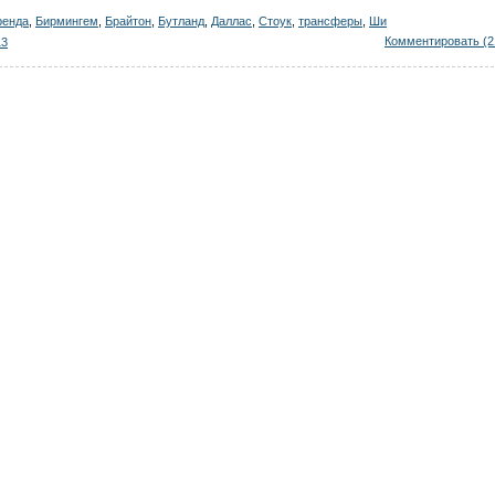
ренда
,
Бирмингем
,
Брайтон
,
Бутланд
,
Даллас
,
Стоук
,
трансферы
,
Ши
Комментировать (2
13