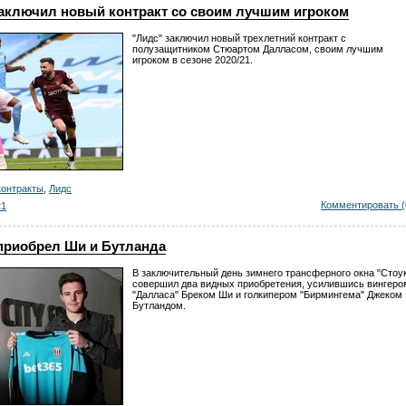
заключил новый контракт со своим лучшим игроком
"Лидс" заключил новый трехлетний контракт с
полузащитником Стюартом Далласом, своим лучшим
игроком в сезоне 2020/21.
контракты
,
Лидс
Комментировать (
21
 приобрел Ши и Бутланда
В заключительный день зимнего трансферного окна "Стоу
совершил два видных приобретения, усилившись вингеро
"Далласа" Бреком Ши и голкипером "Бирмингема" Джеком
Бутландом.