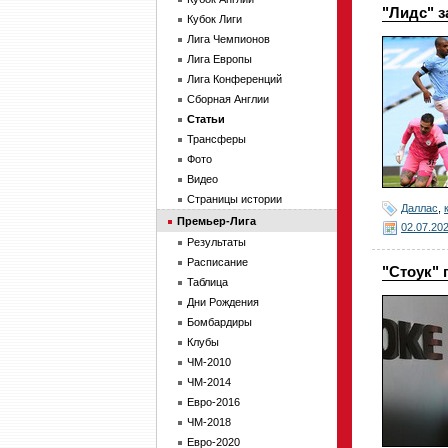
"Лидс" 
Кубок Лиги
Лига Чемпионов
Лига Европы
Лига Конференций
Сборная Англии
Статьи
Трансферы
Фото
Видео
Страницы истории
Даллас
,
Премьер-Лига
02.07.20
Результаты
Расписание
"Стоук"
Таблица
Дни Рождения
Бомбардиры
Клубы
ЧМ-2010
ЧМ-2014
Евро-2016
ЧМ-2018
Евро-2020