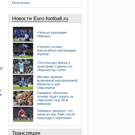
Результаты
Новости Euro-football.ru
«Челси» разгромил
«Милан»
«Челси» готовит
масштабную распродажу
игроков
«Тоттенхэм» близок к
трансферу Савиньо из
0)
«Манчестер Сити»
Митому назвали
возможной альтернативой
Винисиусу для
«Арсенала»
к"
Гимараэс объяснил,
м
почему будет играть за
«Арсенал» под 39-м
номером
Гимараэс раскрыл, что
написал ему Райс после
перехода в «Арсенал»
Трансляции