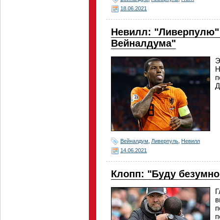
18.06.2021
Невилл: "Ливерпулю" 
Вейналдума"
Э
Н
п
Д
Вейналдум
,
Ливерпуль
,
Невилл
14.06.2021
Клопп: "Буду безумно
Г
в
п
п