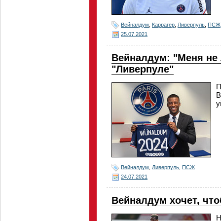
Вейналдум
,
Каррагер
,
Ливерпуль
,
ПСЖ
25.07.2021
Вейналдум: "Меня не 
"Ливерпуле"
П
В
у
Вейналдум
,
Ливерпуль
,
ПСЖ
24.07.2021
Вейналдум хочет, чт
Н