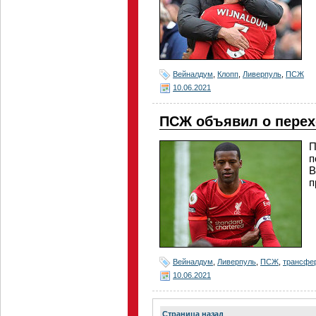
Вейналдум
,
Клопп
,
Ливерпуль
,
ПСЖ
10.06.2021
ПСЖ объявил о пере
П
п
В
п
Вейналдум
,
Ливерпуль
,
ПСЖ
,
трансфе
10.06.2021
Страница назад