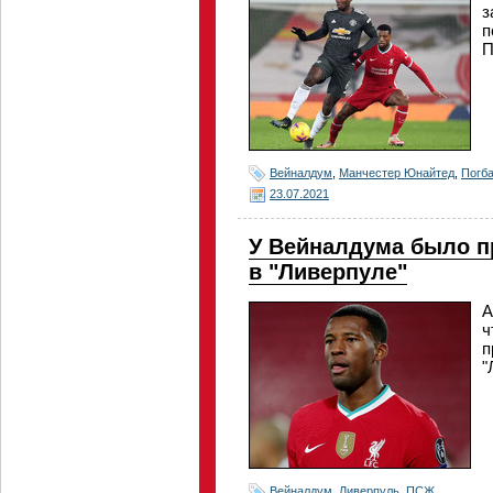
з
п
П
Вейналдум
,
Манчестер Юнайтед
,
Погб
23.07.2021
У Вейналдума было п
в "Ливерпуле"
А
ч
п
"
Вейналдум
,
Ливерпуль
,
ПСЖ