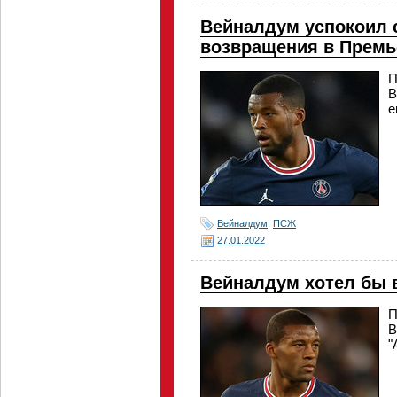
Вейналдум успокоил с
возвращения в Премь
П
В
е
Вейналдум
,
ПСЖ
27.01.2022
Вейналдум хотел бы 
П
В
"