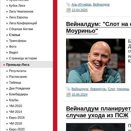
Аль-Иттифак
,
Вейналдум
Кубок Лиги
13.04.2026
Лига Чемпионов
Лига Европы
Вейналдум: "Слот на 
Лига Конференций
Сборная Англии
Моуриньо"
Статьи
Б
Трансферы
Д
Фото
г
Видео
н
Страницы истории
К
Премьер-Лига
Результаты
Расписание
Таблица
Дни Рождения
Вейналдум
,
Ливерпуль
,
Слот
,
тренеры
Бомбардиры
10.06.2024
Клубы
ЧМ-2010
Вейналдум планирует
ЧМ-2014
случае ухода из ПСЖ
Евро-2016
ЧМ-2018
П
Евро-2020
и