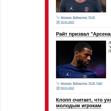
Арсенал
,
Вейналдум
,
ПСЖ
25.01.2022
Райт призвал "Арсен
Л
"
П
Арсенал
,
Вейналдум
,
ПСЖ
,
Райт
09.01.2022
Клопп считает, что у
молодым игрокам