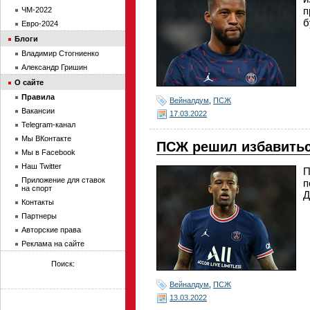
п
ЧМ-2022
б
Евро-2024
Блоги
Владимир Стогниенко
Александр Гришин
О сайте
Правила
Вейналдум
,
ПСЖ
Вакансии
17.03.2022
Telegram-канал
Мы ВКонтакте
ПСЖ решил избавитьс
Мы в Facebook
Наш Twitter
П
Приложение для ставок
п
на спорт
Д
Контакты
Партнеры
Авторские права
Реклама на сайте
Поиск:
Вейналдум
,
ПСЖ
13.03.2022