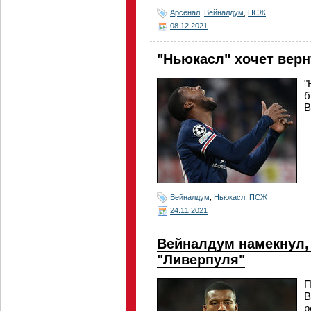
Арсенал
,
Вейналдум
,
ПСЖ
08.12.2021
"Ньюкасл" хочет вер
"
б
В
Вейналдум
,
Ньюкасл
,
ПСЖ
24.11.2021
Вейналдум намекнул, 
"Ливерпуля"
П
В
р