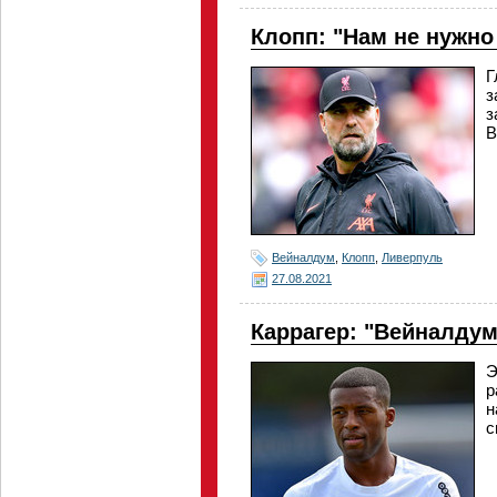
Клопп: "Нам не нужно
Г
з
з
В
Вейналдум
,
Клопп
,
Ливерпуль
27.08.2021
Каррагер: "Вейналдум
Э
р
н
с