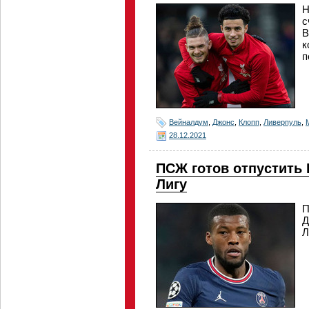
Н
с
В
к
п
Вейналдум
,
Джонс
,
Клопп
,
Ливерпуль
,
28.12.2021
ПСЖ готов отпустить
Лигу
П
Д
Л