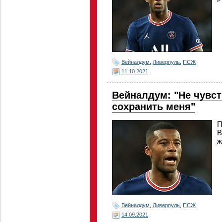
Вейналдум
,
Ливерпуль
,
ПСЖ
11.10.2021
Вейналдум: "Не чувст
сохранить меня"
П
В
ж
Вейналдум
,
Ливерпуль
,
ПСЖ
14.09.2021