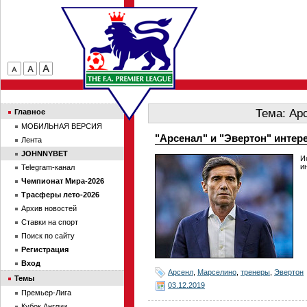
Тема: Ар
Главное
МОБИЛЬНАЯ ВЕРСИЯ
"Арсенал" и "Эвертон" инте
Лента
JOHNNYBET
И
и
Telegram-канал
Чемпионат Мира-2026
Трасферы лето-2026
Архив новостей
Ставки на спорт
Поиск по сайту
Регистрация
Вход
Арсенл
,
Марселино
,
тренеры
,
Эвертон
Темы
03.12.2019
Премьер-Лига
Кубок Англии