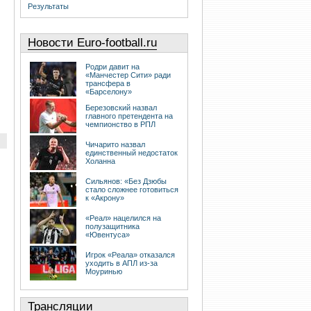
Результаты
Новости Euro-football.ru
Родри давит на
«Манчестер Сити» ради
трансфера в
«Барселону»
Березовский назвал
главного претендента на
чемпионство в РПЛ
Чичарито назвал
единственный недостаток
Холанна
Сильянов: «Без Дзюбы
стало сложнее готовиться
к «Акрону»
«Реал» нацелился на
полузащитника
«Ювентуса»
Игрок «Реала» отказался
уходить в АПЛ из-за
Моуринью
Трансляции