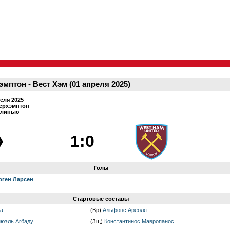
мптон - Вест Хэм (01 апреля 2025)
еля 2025
ерхэмптон
линью
1:0
Голы
рген Ларсен
Стартовые составы
а
(Вр)
Альфонс Ареоля
юэль Агбаду
(Зщ)
Константинос Мавропанос