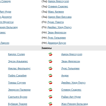
н Семеду
(Зщ)
Аарон Крессуэлл
(Зщ)
Оливер Скарлес
 Аит-Нури
(Зщ)
Макс Килмен
ю Дохерти
(Зщ)
Аарон Ван-Биссака
л Мунетси
(Пз)
Лукас Пакета
кнер Бельгард
(Пз)
Джеймс Уорд-Проуз
омес
(Нп)
Эван Фергюсон
(Нп)
Луис Гильерме
 Ларсен
(Нп)
Джаррод Боуэн
Замены
Карлос Солер
Аарон Крессуэлл
Эдсон Альварес
Эван Фергюсон
Никлас Фюллькруг
Луис Гильерме
Пабло Сарабия
Андре
Томаш Соучек
Джеймс Уорд-Проуз
Эмерсон Палмери
Оливер Скарлес
Сантьяго Буэно
Райан Аит-Нури
Бубакар Траоре
Жан-Рикнер Бельгард