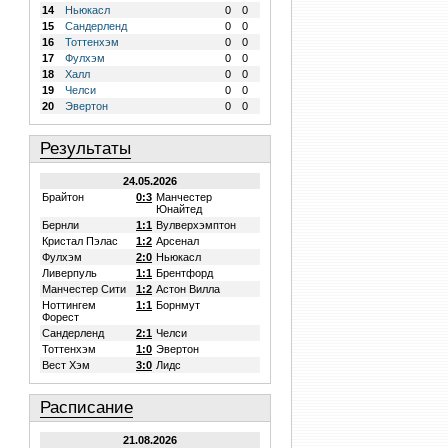
14
Ньюкасл
0
0
15
Сандерленд
0
0
16
Тоттенхэм
0
0
17
Фулхэм
0
0
18
Халл
0
0
19
Челси
0
0
20
Эвертон
0
0
Результаты
24.05.2026
Брайтон
0:3
Манчестер
Юнайтед
Бернли
1:1
Вулверхэмптон
Кристал Пэлас
1:2
Арсенал
Фулхэм
2:0
Ньюкасл
Ливерпуль
1:1
Брентфорд
Манчестер Сити
1:2
Астон Вилла
Ноттингем
1:1
Борнмут
Форест
Сандерленд
2:1
Челси
Тоттенхэм
1:0
Эвертон
Вест Хэм
3:0
Лидс
Расписание
21.08.2026