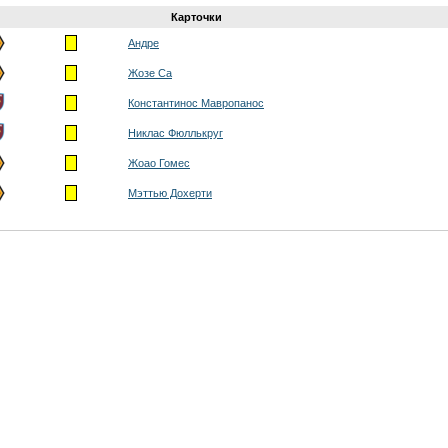
Карточки
Андре
Жозе Са
Константинос Мавропанос
Никлас Фюллькруг
Жоао Гомес
Мэттью Дохерти