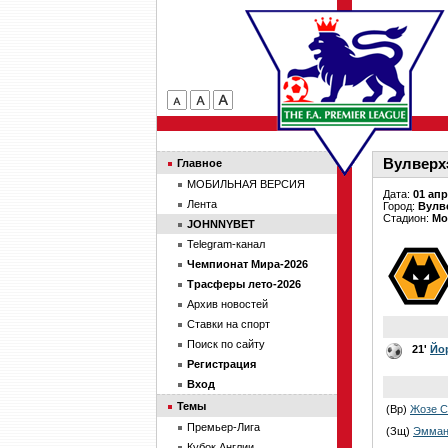
Вулверхэ
Главное
МОБИЛЬНАЯ ВЕРСИЯ
Дата:
01 апр
Лента
Город:
Вулв
Стадион:
Мо
JOHNNYBET
Telegram-канал
Чемпионат Мира-2026
Трасферы лето-2026
Архив новостей
Ставки на спорт
Поиск по сайту
21'
Йо
Регистрация
Вход
Темы
(Вр)
Жозе С
Премьер-Лига
(Зщ)
Эмман
Кубок Англии