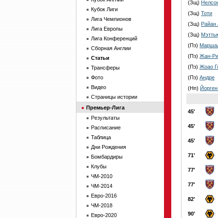
(Зщ)
Нелсо
Кубок Лиги
(Зщ)
Тоти
Лига Чемпионов
(Зщ)
Райан
Лига Европы
(Зщ)
Мэтть
Лига Конференций
(Пз)
Маршал
Сборная Англии
(Пз)
Жан-Ри
Статьи
(Пз)
Жоао Г
Трансферы
Фото
(Пз)
Андре
Видео
(Нп)
Йорген
Страницы истории
Премьер-Лига
45'
Результаты
45'
Расписание
Таблица
45'
Дни Рождения
71'
Бомбардиры
Клубы
77'
ЧМ-2010
77'
ЧМ-2014
Евро-2016
82'
ЧМ-2018
90'
Евро-2020