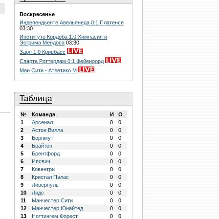
Воскресенье
Индепендьенте Авельянеда 0:1 Платенсе
03:30
Институто Кордоба 1:0 Химнасия и
Эсгрима Мендоса
03:30
Заря 1:0 Кривбасс
Спарта Роттердам 0:1 Фейеноорд
Ман Сити - Атлетико М
Таблица
№
Команда
И
О
1
Арсенал
0
0
2
Астон Вилла
0
0
3
Борнмут
0
0
4
Брайтон
0
0
5
Брентфорд
0
0
6
Ипсвич
0
0
7
Ковентри
0
0
8
Кристал Пэлас
0
0
9
Ливерпуль
0
0
10
Лидс
0
0
11
Манчестер Сити
0
0
12
Манчестер Юнайтед
0
0
13
Ноттингем Форест
0
0