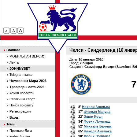
Челси - Сандерленд (16 январ
Главное
МОБИЛЬНАЯ ВЕРСИЯ
Дата:
16 января 2010
Лента
Город:
Лондон
Стадион:
Стэмфорд Бридж (Stamford Bri
JOHNNYBET
Telegram-канал
7
Чемпионат Мира-2026
Трасферы лето-2026
Архив новостей
Ставки на спорт
Поиск по сайту
8'
Николя Анелька
Регистрация
17'
Флоран Малуда
22'
Эшли Коул
Вход
34'
Фрэнк Лэмпард
Темы
52'
Михаэль Баллак
Премьер-Лига
65'
Николя Анелька
90'
Фрэнк Лэмпард
Кубок Англии