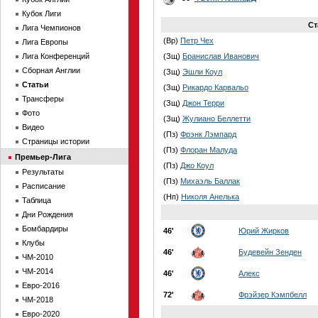
Кубок Лиги
Ст
Лига Чемпионов
(Вр)
Петр Чех
Лига Европы
Лига Конференций
(Зщ)
Бранислав Иванович
Сборная Англии
(Зщ)
Эшли Коул
Статьи
(Зщ)
Рикардо Карвальо
Трансферы
(Зщ)
Джон Терри
Фото
(Зщ)
Жулиано Беллетти
Видео
(Пз)
Фрэнк Лэмпард
Страницы истории
(Пз)
Флоран Малуда
Премьер-Лига
(Пз)
Джо Коул
Результаты
(Пз)
Михаэль Баллак
Расписание
(Нп)
Николя Анелька
Таблица
Дни Рождения
Бомбардиры
46'
Юрий Жирков
Клубы
46'
Будевейн Зенден
ЧМ-2010
ЧМ-2014
46'
Алекс
Евро-2016
72'
Фрэйзер Кэмпбелл
ЧМ-2018
Евро-2020