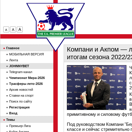
Компани и Акпом — 
Главное
МОБИЛЬНАЯ ВЕРСИЯ
итогам сезона 2022/2
Лента
JOHNNYBET
Ч
Telegram-канал
К
л
Чемпионат Мира-2026
с
Трасферы лето-2026
2
Архив новостей
К
Ставки на спорт
в
Поиск по сайту
В
Регистрация
к
Вход
примитивному и силовому футб
Темы
Под руководством Компани "Бе
Премьер-Лига
классе и сейчас стремительно 
Кубок Англии