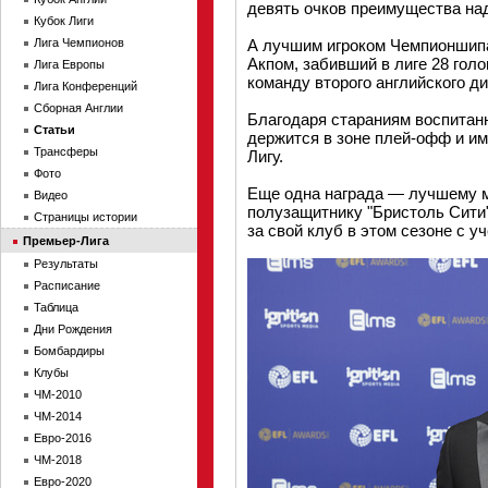
девять очков преимущества на
Кубок Лиги
Лига Чемпионов
А лучшим игроком Чемпионшип
Акпом, забивший в лиге 28 гол
Лига Европы
команду второго английского д
Лига Конференций
Сборная Англии
Благодаря стараниям воспитан
Статьи
держится в зоне плей-офф и и
Трансферы
Лигу.
Фото
Еще одна награда — лучшему м
Видео
полузащитнику "Бристоль Сити"
Страницы истории
за свой клуб в этом сезоне с у
Премьер-Лига
Результаты
Расписание
Таблица
Дни Рождения
Бомбардиры
Клубы
ЧМ-2010
ЧМ-2014
Евро-2016
ЧМ-2018
Евро-2020