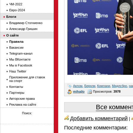
ЧМ-2022
Евро-2024
Блоги
Владимир Стогниенко
Александр Гришин
О сайте
Правила
Вакансии
Telegram-канал
Мы ВКонтакте
Мы в Facebook
Наш Twitter
Приложение для ставок
на спорт
Акпом
,
Бернли
,
Компани
,
Мидлсбро
,
на
Контакты
mihajlo
Просмотров:
3978
Партнеры
Авторские права
Реклама на сайте
Все коммент
Поиск:
Добавить комментарий
|
Последние комментарии: