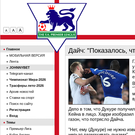
Дайч: "Показалось, ч
Главное
МОБИЛЬНАЯ ВЕРСИЯ
Г
Лента
у
JOHNNYBET
К
Telegram-канал
е
Чемпионат Мира-2026
В
Трасферы лето-2026
"
Архив новостей
м
Ставки на спорт
в
Поиск по сайту
Дело в том, что Дукуре получи
Регистрация
Кейна в лицо. Харри изобразил
Вход
газон, что потрясло Дайча.
Темы
Премьер-Лига
"Нет, ему (Дукуре) не нужно изв
нельзя размахивать руками".
Кубок Англии