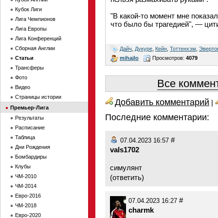
Кубок Лиги
"В какой-то момент мне показал
Лига Чемпионов
что было бы трагедией", — цити
Лига Европы
Лига Конференций
Сборная Англии
Дайч
,
Дукуре
,
Кейн
,
Тоттенхэм
,
Эверто
mihajlo
Просмотров:
4079
Статьи
Трансферы
Фото
Все коммент
Видео
Страницы истории
Добавить комментарий
|
Премьер-Лига
Последние комментарии:
Результаты
Расписание
Таблица
#
07.04.2023 16:57
Дни Рождения
vals1702
Бомбардиры
Клубы
симулянт
ЧМ-2010
(
ответить
)
ЧМ-2014
Евро-2016
#
07.04.2023 16:27
ЧМ-2018
charmk
Евро-2020