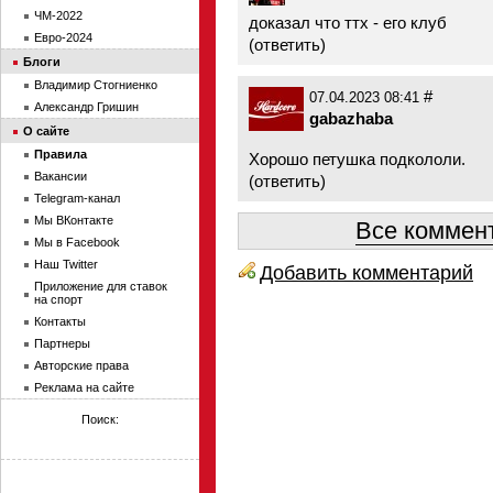
ЧМ-2022
доказал что ттх - его клуб
Евро-2024
(
ответить
)
Блоги
Владимир Стогниенко
#
07.04.2023 08:41
Александр Гришин
gabazhaba
О сайте
Правила
Хорошо петушка подкололи.
Вакансии
(
ответить
)
Telegram-канал
Мы ВКонтакте
Все коммент
Мы в Facebook
Наш Twitter
Добавить комментарий
Приложение для ставок
на спорт
Контакты
Партнеры
Авторские права
Реклама на сайте
Поиск: