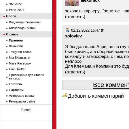
alexomck
ЧМ-2022
Евро-2024
закопать карьеру., "золотое" по
(
ответить
)
Блоги
Владимир Стогниенко
Александр Гришин
#
02.12.2022 16:47
О сайте
soloviev
Правила
Я бы дал шанс Анри, он по глуп
Вакансии
был кризис, а в сборной важен 
Telegram-канал
команду и атмосфера, с чем, п
Мы ВКонтакте
неплохо
Мы в Facebook
Для Клемана и Компани это буд
Наш Twitter
(
ответить
)
Приложение для ставок
на спорт
Все коммент
Контакты
Партнеры
Добавить комментарий
Авторские права
Реклама на сайте
Поиск: