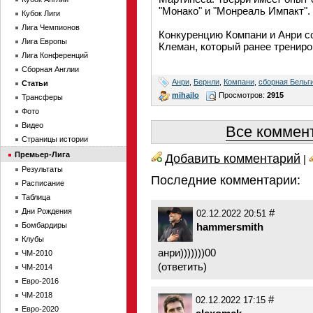
"Монако" и "Монреаль Импакт".
Кубок Лиги
Лига Чемпионов
Конкуренцию Компани и Анри с
Лига Европы
Клеман, который ранее трениров
Лига Конференций
Сборная Англии
Анри
,
Бернли
,
Компани
,
сборная Бельг
Статьи
mihajlo
Просмотров:
2915
Трансферы
Фото
Видео
Все коммент
Страницы истории
Премьер-Лига
Добавить комментарий
|
Результаты
Последние комментарии:
Расписание
Таблица
Дни Рождения
#
02.12.2022 20:51
Бомбардиры
hammersmith
Клубы
анри)))))))00
ЧМ-2010
(
ответить
)
ЧМ-2014
Евро-2016
ЧМ-2018
#
02.12.2022 17:15
Евро-2020