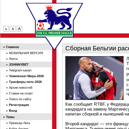
Сборная Бельгии рас
Главное
МОБИЛЬНАЯ ВЕРСИЯ
Л
Лента
Т
JOHNNYBET
г
Telegram-канал
Р
Чемпионат Мира-2026
о
Трасферы лето-2026
с
Архив новостей
н
Ставки на спорт
Ч
Поиск по сайту
Как сообщает RTBF, у Федерац
Регистрация
кандидата на замену Мартинесу
Вход
капитан сборной и нынешний на
Темы
Премьер-Лига
Второй кандидат — это францу
Мартинеса. Тьерри имеет опыт 
Кубок Англии