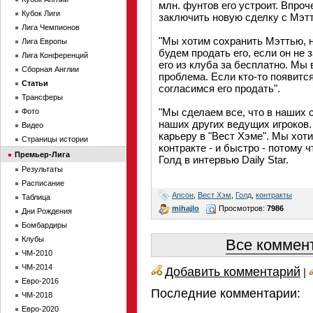
млн. фунтов его устроит. Впро
Кубок Лиги
заключить новую сделку с Мэт
Лига Чемпионов
"Мы хотим сохранить Мэттью, н
Лига Европы
будем продать его, если он не 
Лига Конференций
его из клуба за бесплатно. Мы 
Сборная Англии
проблема. Если кто-то появится
Статьи
согласимся его продать".
Трансферы
"Мы сделаем все, что в наших с
Фото
наших других ведущих игроков
Видео
карьеру в "Вест Хэме". Мы хоти
Страницы истории
контракте - и быстро - потому 
Премьер-Лига
Голд в интервью Daily Star.
Результаты
Расписание
Апсон
,
Вест Хэм
,
Голд
,
контракты
Таблица
mihajlo
Просмотров:
7986
Дни Рождения
Бомбардиры
Клубы
Все коммент
ЧМ-2010
ЧМ-2014
Добавить комментарий
|
Евро-2016
Последние комментарии:
ЧМ-2018
Евро-2020