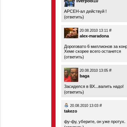
liverpool10
АРСЕН-ал действуй !
(
ответить
)
#
20.08.2010 13:11
alex-maradona
Дороговато 6 миллионов за конр
Хеме скорее всего останется
(
ответить
)
#
20.08.2010 13:05
baga
Засиделся в ВХ...валить надо!
(
ответить
)
#
20.08.2010 13:03
takezo
фу-фу, уберите, он уже протух.