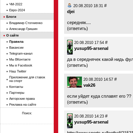
ЧМ-2022
#
20.08.2010 18:31
Евро-2024
djei
Блоги
середняк....
Владимир Стогниенко
(
ответить
)
Александр Гришин
О сайте
Правила
#
20.08.2010 17:54
Вакансии
yusup95-arsenal
Telegram-канал
да в середнячек какой нидь фу
Мы ВКонтакте
(
ответить
)
Мы в Facebook
Наш Twitter
Приложение для ставок
#
20.08.2010 14:57
на спорт
vak26
Контакты
Партнеры
если уйдет куда сплавят его ??
Авторские права
(
ответить
)
Реклама на сайте
Поиск:
#
20.08.2010 14:23
yusup95-arsenal
http://www.sports.ru/football/21