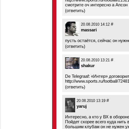
смотрите оч интересно а Апсон 
(
ответить
)
#
20.08.2010 14:12
massari
пусть остаётся, сейчас он нужн
(
ответить
)
#
20.08.2010 13:21
shakur
De Telegraaf: «Интер» договор
http://www.sports.ru/football/7248
(
ответить
)
#
20.08.2010 13:19
yaruj
Интересно, а кто у ВХ в оборон
Пойдет скорее всего куда нить 
большим клубам он не нужен уж