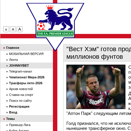
"Вест Хэм" готов про
Главное
МОБИЛЬНАЯ ВЕРСИЯ
миллионов фунтов
Лента
JOHNNYBET
С
Telegram-канал
п
о
Чемпионат Мира-2026
м
Трасферы лето-2026
з
Архив новостей
Д
Ставки на спорт
А
Поиск по сайту
к
Регистрация
к
Вход
"Аптон Парк" следующим летом 
Темы
Голд признался, что не исключ
Премьер-Лига
нынешнее трансферное окно. С
Кубок Англии