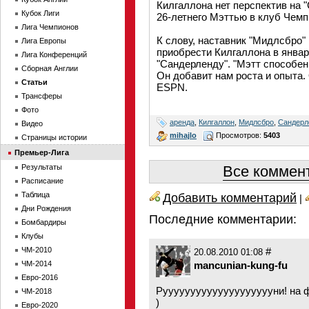
Килгаллона нет перспектив на 
Кубок Лиги
26-летнего Мэттью в клуб Чем
Лига Чемпионов
К слову, наставник "Мидлсбро"
Лига Европы
приобрести Килгаллона в январе
Лига Конференций
"Сандерленду". "Мэтт способен
Сборная Англии
Он добавит нам роста и опыта. 
Статьи
ESPN.
Трансферы
Фото
аренда
,
Килгаллон
,
Мидлсбро
,
Сандерл
Видео
mihajlo
Просмотров:
5403
Страницы истории
Премьер-Лига
Результаты
Все коммент
Расписание
Таблица
Добавить комментарий
|
Дни Рождения
Последние комментарии:
Бомбардиры
Клубы
ЧМ-2010
#
20.08.2010 01:08
ЧМ-2014
mancunian-kung-fu
Евро-2016
Рууууууууууууууууууууни! на ф
ЧМ-2018
)
Евро-2020