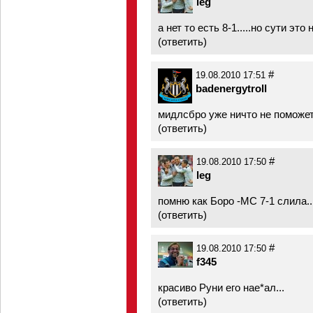
leg
а нет то есть 8-1.....но сути это н
(
ответить
)
#
19.08.2010 17:51
badenergytroll
мидлсбро уже ничто не поможет
(
ответить
)
#
19.08.2010 17:50
leg
помню как Боро -МС 7-1 слила...
(
ответить
)
#
19.08.2010 17:50
f345
красиво Руни его нае*ал...
(
ответить
)