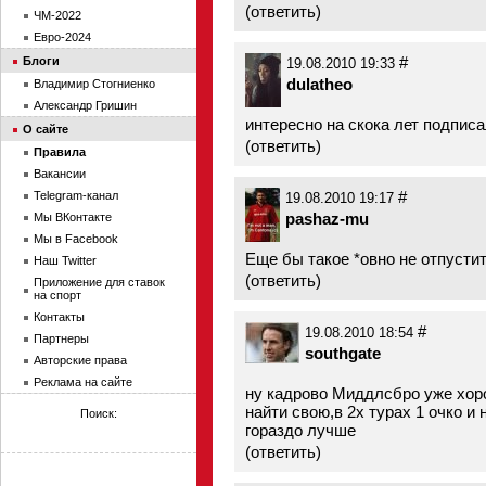
(
ответить
)
ЧМ-2022
Евро-2024
#
Блоги
19.08.2010 19:33
dulatheo
Владимир Стогниенко
Александр Гришин
интересно на скока лет подписа
О сайте
(
ответить
)
Правила
Вакансии
#
Telegram-канал
19.08.2010 19:17
pashaz-mu
Мы ВКонтакте
Мы в Facebook
Еще бы такое *овно не отпусти
Наш Twitter
(
ответить
)
Приложение для ставок
на спорт
Контакты
#
19.08.2010 18:54
Партнеры
southgate
Авторские права
Реклама на сайте
ну кадрово Миддлсбро уже хоро
найти свою,в 2х турах 1 очко и
Поиск:
гораздо лучше
(
ответить
)