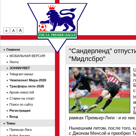
"Сандерленд" отпуст
Главное
МОБИЛЬНАЯ ВЕРСИЯ
"Мидлсбро"
Лента
JOHNNYBET
Ц
Telegram-канал
М
г
Чемпионат Мира-2026
Б
Трасферы лето-2026
с
Архив новостей
Н
Ставки на спорт
м
Поиск по сайту
у
Регистрация
Б
Вход
рамках Премьер-Лиги - и из ни
Темы
Нынешним летом, после того, 
Премьер-Лига
с Джоном Менсой и приобрел Ти
Кубок Англии