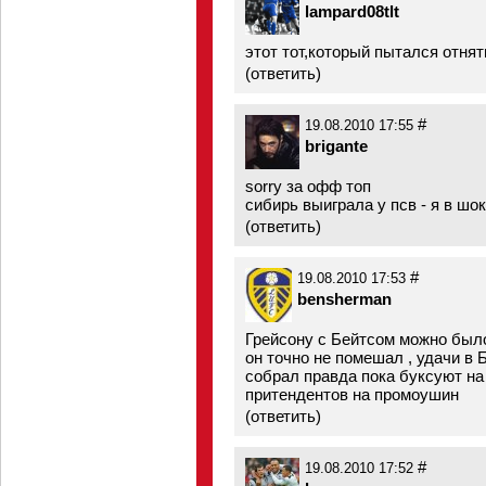
lampard08tlt
этот тот,который пытался отнят
(
ответить
)
#
19.08.2010 17:55
brigante
sorry за офф топ
сибирь выиграла у псв - я в шо
(
ответить
)
#
19.08.2010 17:53
bensherman
Грейсону с Бейтсом можно было
он точно не помешал , удачи в
собрал правда пока буксуют на 
притендентов на промоушин
(
ответить
)
#
19.08.2010 17:52