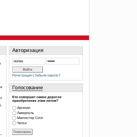
Авторизация
е
Регистрация
|
Забыли пароль?
Голосование
ми
Кто совершит самое дорогое
кт
приобретение этим летом?
е
Арсенал
Ливерпуль
Манчестер Сити
Челси
 —