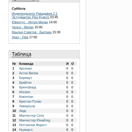
Суббота
Индепендьенте Ривадавия 2:1
Эстудиантес Рио-Куарто
03:45
Ювентус - Интер Милан
14:00
Челси - Милан
15:00
Крылья Советов - Балтика
15:30
Урал - Уфа
17:00
Таблица
№
Команда
И
О
1
Арсенал
0
0
2
Астон Вилла
0
0
3
Борнмут
0
0
4
Брайтон
0
0
5
Брентфорд
0
0
6
Ипсвич
0
0
7
Ковентри
0
0
8
Кристал Пэлас
0
0
9
Ливерпуль
0
0
10
Лидс
0
0
11
Манчестер Сити
0
0
12
Манчестер Юнайтед
0
0
13
Ноттингем Форест
0
0
14
Ньюкасл
0
0