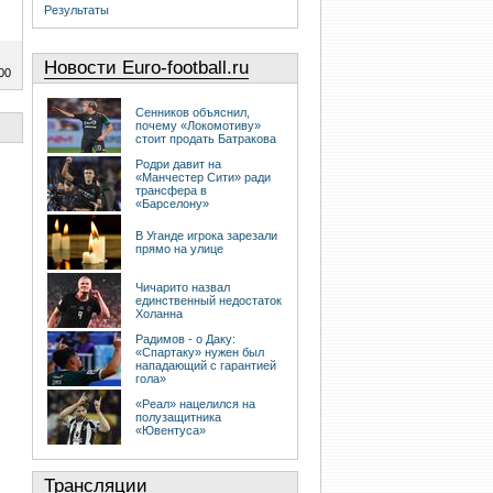
Результаты
Новости Euro-football.ru
00
Сенников объяснил,
почему «Локомотиву»
стоит продать Батракова
Родри давит на
«Манчестер Сити» ради
трансфера в
«Барселону»
В Уганде игрока зарезали
прямо на улице
Чичарито назвал
единственный недостаток
Холанна
Радимов - о Даку:
«Спартаку» нужен был
нападающий с гарантией
гола»
«Реал» нацелился на
полузащитника
«Ювентуса»
Трансляции