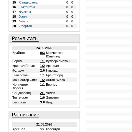
15
Сандерленд
0
0
16
Тоттенхэм
0
0
17
Фулхэм
0
0
18
Халл
0
0
19
Челси
0
0
20
Эвертон
0
0
Результаты
24.05.2026
Брайтон
0:3
Манчестер
Юнайтед
Бернли
1:1
Вулверхэмптон
Кристал Пэлас
1:2
Арсенал
Фулхэм
2:0
Ньюкасл
Ливерпуль
1:1
Брентфорд
Манчестер Сити
1:2
Астон Вилла
Ноттингем
1:1
Борнмут
Форест
Сандерленд
2:1
Челси
Тоттенхэм
1:0
Эвертон
Вест Хэм
3:0
Лидс
Расписание
21.08.2026
Арсенал
vs.
Ковентри