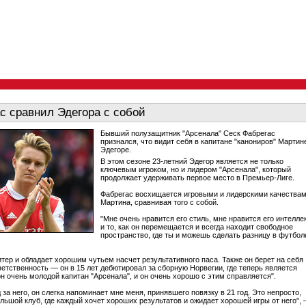
с сравнил Эдегора с собой
Бывший полузащитник "Арсенала" Сеск Фабрегас
признался, что видит себя в капитане "канониров" Мартин
Эдегоре.
В этом сезоне 23-летний Эдегор является не только
ключевым игроком, но и лидером "Арсенала", который
продолжает удерживать первое место в Премьер-Лиге.
Фабрегас восхищается игровыми и лидерскими качества
Мартина, сравнивая того с собой.
"Мне очень нравится его стиль, мне нравится его интелле
и то, как он перемещается и всегда находит свободное
пространство, где ты и можешь сделать разницу в футбол
итер и обладает хорошим чутьем насчет результативного паса. Также он берет на себя
етственность — он в 15 лет дебютировал за сборную Норвегии, где теперь является
он очень молодой капитан "Арсенала", и он очень хорошо с этим справляется".
 за него, он слегка напоминает мне меня, принявшего повязку в 21 год. Это непросто,
ольшой клуб, где каждый хочет хороших результатов и ожидает хорошей игры от него",