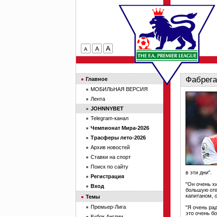
Фабрега
Главное
МОБИЛЬНАЯ ВЕРСИЯ
Лента
JOHNNYBET
Telegram-канал
Чемпионат Мира-2026
Трасферы лето-2026
Архив новостей
Ставки на спорт
Поиск по сайту
в эти дни".
Регистрация
"Он очень х
Вход
большую отв
капитаном, 
Темы
Премьер-Лига
"Я очень рад
это очень б
Кубок Англии