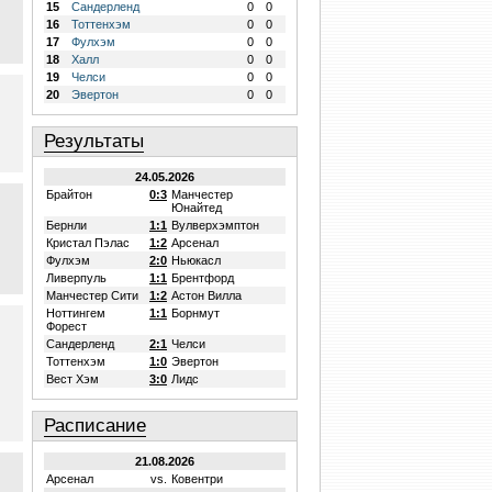
15
Сандерленд
0
0
16
Тоттенхэм
0
0
17
Фулхэм
0
0
18
Халл
0
0
19
Челси
0
0
20
Эвертон
0
0
Результаты
24.05.2026
Брайтон
0:3
Манчестер
Юнайтед
Бернли
1:1
Вулверхэмптон
Кристал Пэлас
1:2
Арсенал
Фулхэм
2:0
Ньюкасл
Ливерпуль
1:1
Брентфорд
Манчестер Сити
1:2
Астон Вилла
Ноттингем
1:1
Борнмут
Форест
Сандерленд
2:1
Челси
Тоттенхэм
1:0
Эвертон
Вест Хэм
3:0
Лидс
Расписание
21.08.2026
Арсенал
vs.
Ковентри