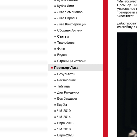
"Мы абсолют
Премьер-Лиг
Кубок Лиги
уникальное 
Лига Чемпионов
тренировки 
"Атлетико".
Лига Европы
Дебютироват
Лига Конференций
ближайшую су
Сборная Англии
Статьи
Трансферы
Фото
Видео
Страницы истории
Премьер-Лига
Результаты
Расписание
Таблица
Дни Рождения
Бомбардиры
Клубы
ЧМ-2010
ЧМ-2014
Евро-2016
ЧМ-2018
Евро-2020