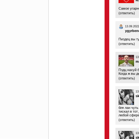
le
Самое угарн
(
ответить
)
13.09.2022
ygyrben
Пиздец вы т
(
ответить
)
13
m
Пздц нахуй 
Когда ж вы 
(
ответить
)
13
s
бля лан чуть
тискал в тот
любой сфере
(
ответить
)
13
s