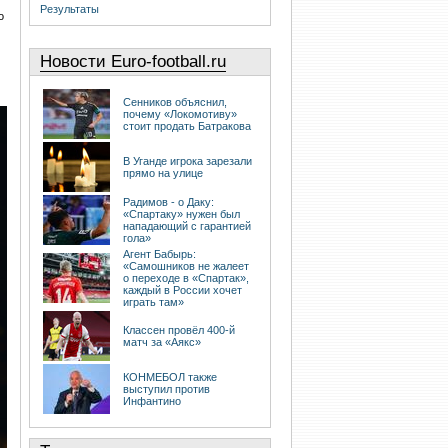
Результаты
о
Новости Euro-football.ru
Сенников объяснил,
почему «Локомотиву»
стоит продать Батракова
В Уганде игрока зарезали
прямо на улице
Радимов - о Даку:
«Спартаку» нужен был
нападающий с гарантией
гола»
Агент Бабырь:
«Самошников не жалеет
о переходе в «Спартак»,
каждый в России хочет
играть там»
Классен провёл 400-й
матч за «Аякс»
КОНМЕБОЛ также
выступил против
Инфантино