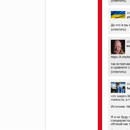
(
ответить
)
13
z
Да что ж вы
(
ответить
)
13
tr
https://t.me/t
так встреча
и сравните с
(
ответить
)
13
fa
что энерго б
тонкости, а 
Источник:
ht
Я и не буду 
специалиста
обтекай как