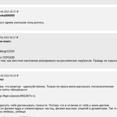
#
.09.2022 00:27
heka000000
 все одним унитазом пользуетесь
#
.09.2022 00:27
ue-manc
elelug/12310
ют ГЕРОЕВ!
 тем, как местное население реагировало на россиянских пид*росов. Правду не скрыть
#
.09.2022 00:23
rot
лок, что реактор - однохуйственно. Только не проси меня расписать технологические
то опять обосрёшься.
tp://fapl.ru/posts/95528/?c=1
просить тебя расписывать тонкости. Потому что в отличии от тебя у меня диплом
 по физике ядра и элементарных частиц, физике высоких энергий и дозиметрии. Так чт
 ты любишь, уебище.