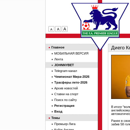
Диего К
Главное
МОБИЛЬНАЯ ВЕРСИЯ
Лента
JOHNNYBET
Telegram-канал
Чемпионат Мира-2026
Трасферы лето-2026
Архив новостей
Ставки на спорт
Поиск по сайту
Регистрация
В итоге "вол
английскому
Вход
автоматичес
Темы
Ранее в сво
Премьер-Лига
забив 58 гол
Кубок Англии