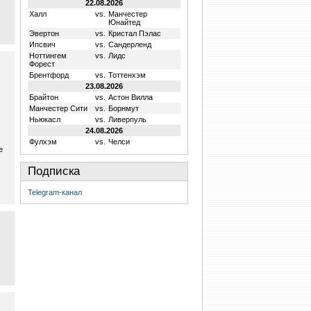
22.08.2026
Халл
vs.
Манчестер
Юнайтед
Эвертон
vs.
Кристал Пэлас
Ипсвич
vs.
Сандерленд
Ноттингем
vs.
Лидс
Форест
Брентфорд
vs.
Тоттенхэм
23.08.2026
Брайтон
vs.
Астон Вилла
Манчестер Сити
vs.
Борнмут
Ньюкасл
vs.
Ливерпуль
24.08.2026
Фулхэм
vs.
Челси
е
Подписка
Telegram-канал