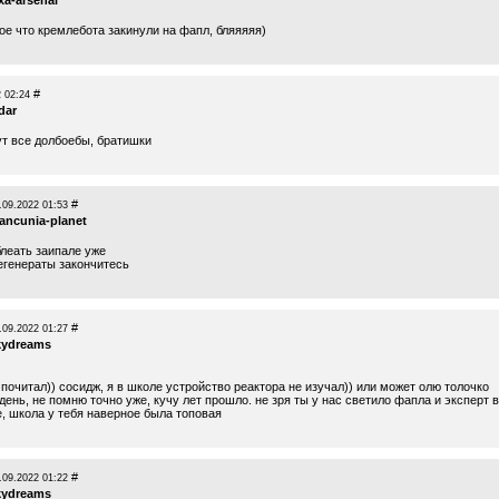
xa-arsenal
ое что кремлебота закинули на фапл, бляяяяя)
#
 02:24
dar
ут все долбоебы, братишки
#
.09.2022 01:53
ancunia-planet
блеать заипале уже
дегенераты закончитесь
#
.09.2022 01:27
kydreams
 почитал)) сосидж, я в школе устройство реактора не изучал)) или может олю толочко
 день, не помню точно уже, кучу лет прошло. не зря ты у нас светило фапла и эксперт в
, школа у тебя наверное была топовая
#
.09.2022 01:22
kydreams