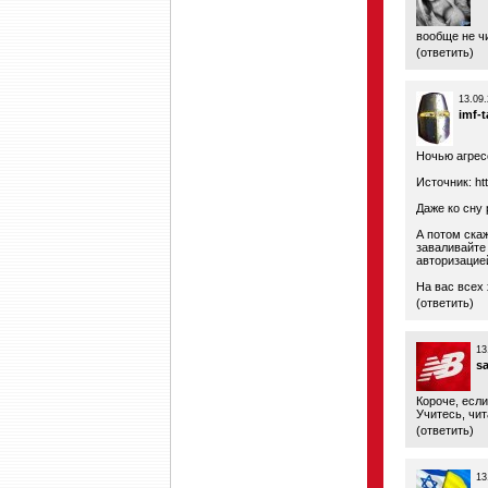
вообще не чи
(
ответить
)
13.09.
imf-
Ночью агрес
Источник:
ht
Даже ко сну
А потом скаж
заваливайте 
авторизацие
На вас всех 
(
ответить
)
13
s
Короче, если
Учитесь, чи
(
ответить
)
13