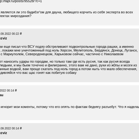
tp://fapl.ru/posts/95528/?c=1
 является ли это бадибэг'ом для дауна, любищего корчить из себя эксперта во всех
пектах мироздания?
#
.09.2022 00:22
ezviz
там еще писал что ВСУ подло обстреливают подконтрольные города рашки, а именно
..покажи мне уничтоженный под ноль Херсон, Мелитополь, Бердянск, Донецк, Луганск,
о с Мариуполем, Северодонецком, Харьковом сейчас, частично с Николаевом
т наносить удары по городам, но только там где есть русня, так как русня всегда
людьми, и мы бьем точечно и филигранно, этого вам не дано, руки из ж0пы и мозги из
анные водкой, вам проще скатать под ноль город а потом ныть что мало обеспечения,
дивляйся что вас щас гонят как побитую собаку
#
2022 00:14
tau
игнорит мои коменты, потому что его опять по фактам беднягу разъебут. Что я надела
#
.09.2022 00:14
ezviz