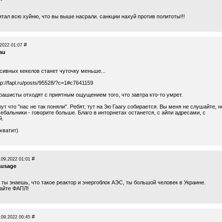
тал всю хуйню, что вы выше насрали. санкции нахуй против политоты!!!
#
2022 01:07
tau
сивных кекелов станет чуточку меньше...
tp://fapl.ru/posts/95528/?c=1#c7641159
 рашисты отходят с приятным ощущением того, что завтра кто-то умрет.
ут что "нас не так поняли". Ребят, тут на 3ю Гаагу собирается. Вы меня не слушайте, н
ебальники - говорите больше. Благо в инторнетах останется, с айпи адресами, с
й.
хватит)
#
.09.2022 01:01
ausage
 ты знаешь, что такое реактор и энергоблок АЭС, ты большой человек в Украине.
тайте ФАПЛ!
#
.09.2022 00:45