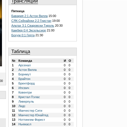
Трансляции
Пятница
Бавария 2:1 Астон Вилла
15:00
СЯК Сейнайоки 2:2 Гнистан
19:00
Альтах 3:1 Сваровски Тироль
20:30
Камбюр 0:4 Эксельсиор
21:00
Бохум 0:1 Герта
21:30
Таблица
№
Команда
И
О
1
Арсенал
0
0
2
Астон Вилла
0
0
3
Борнмут
0
0
4
Брайтон
0
0
00
5
Брентфорд
0
0
6
Ипсвич
0
0
7
Ковентри
0
0
8
Кристал Пэлас
0
0
9
Ливерпуль
0
0
10
Лидс
0
0
11
Манчестер Сити
0
0
12
Манчестер Юнайтед
0
0
13
Ноттингем Форест
0
0
14
Ньюкасл
0
0