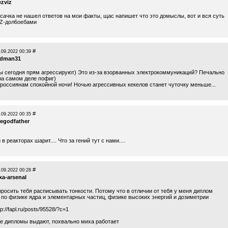
ezviz
сачка не нашел ответов на мои факты, щас напишет что это домыслы, вот и вся суть
 Z-дол6оебами
#
.09.2022 00:39
edman31
лы сегодня прям агрессируют) Это из-за взорванных электрокоммуникаций? Печально
на самом деле пофиг)
 россиянам спокойной ночи! Ночью агрессивных кекелов станет чуточку меньше...
#
.09.2022 00:35
hegodfather
в реакторах шарит.... Что за гений тут с нами....
#
.09.2022 00:28
xa-arsenal
просить тебя расписывать тонкости. Потому что в отличии от тебя у меня диплом
 по физике ядра и элементарных частиц, физике высоких энергий и дозиметрии
tp://fapl.ru/posts/95528/?c=1
е дипломы выдают, похвально миха работает