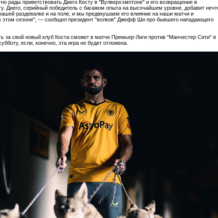
но рады приветствовать Диего Косту в "Вулверхэмптоне" и его возвращение в
у. Диего, серийный победитель с багажом опыта на высочайшем уровне, добавит нечт
нашей раздевалке и на поле, и мы предвкушаем его влияние на наши матчи и
в этом сезоне", — сообщил президент "волков" Джефф Ши про бывшего нападающего
ь за свой новый клуб Коста сможет в матче Премьер-Лиги против "Манчестер Сити" в
бботу, если, конечно, эта игра не будет отложена.