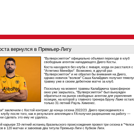
оста вернулся в Премьер-Лигу
"Вулверхэмптон" официально объявил переходе в клуб
свободным агентом нападающего Диего Косты.
Коста находился без клуба с января, когда он расстался с
"Атлетико Минейро". Возможно, в другой раз
"Вулверхэмптон" и не обратил бы внимания на Диего,
однако новичок "волков" Саша Калайджич получил тяжел
травму уже в своем дебютном матче за клуб.
Поскольку на момент травмы Калайджича трансферное
окно уже закрылось, "Вулверхэмптон" был вынужден
обратиться на рынок свободных агентом для укрепления
позиции, на которой у главного тренера Бруну Лаже остал
только 31-летний Рауль Хименес.
ки" заключили с Костой контракт до конца сезона 2022/23. Диего присоединился к
 клубу после того, как в результате апелляции к FA получил разрешение на работу —
ки сделать это ему не удалось.
ей карьере 33-летний испанец бразильского происхождения провел три сезона в "Челси
ов в 120 матчах и завоевав два титула Премьер-Лиги с Кубком Лиги.