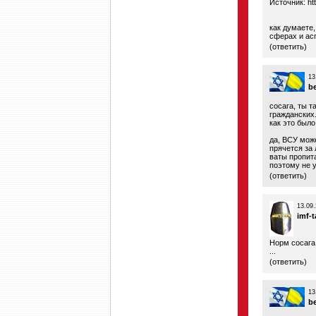
Источник:
ht
как думаете,
сферах и ас
(
ответить
)
13
b
сосага, ты 
гражданских.
как это был
да, ВСУ може
прячется за 
ваты пропит
поэтому не у
(
ответить
)
13.09.
imf-
Норм сосага 
...
(
ответить
)
13
b