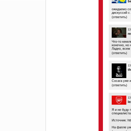
b
ожидаемо со
дискуссий с
(
ответить
)
13
r
Что-то кеке
конечно, но 
Ладно, всем
(
ответить
)
13
t
Сосага уже и 
(
ответить
)
13
le
Я и не буду 
специалиста
Источник:
ht
На фапле уж