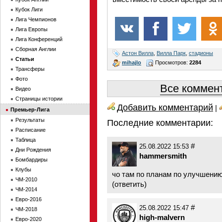
Кубок Лиги
Лига Чемпионов
Лига Европы
Лига Конференций
Сборная Англии
Астон Вилла
,
Вилла Парк
,
стадионы
Статьи
mihajlo
Просмотров:
2284
Трансферы
Фото
Все коммент
Видео
Страницы истории
Добавить комментарий
|
Премьер-Лига
Результаты
Последние комментарии:
Расписание
Таблица
#
25.08.2022 15:53
Дни Рождения
hammersmith
Бомбардиры
Клубы
чо там по планам по улучшени
ЧМ-2010
(
ответить
)
ЧМ-2014
Евро-2016
#
25.08.2022 15:47
ЧМ-2018
high-malvern
Евро-2020