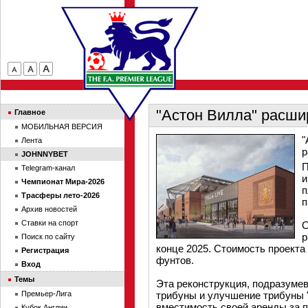
"Астон Вилла" расши
Главное
МОБИЛЬНАЯ ВЕРСИЯ
"
Лента
р
JOHNNYBET
П
Telegram-канал
и
Чемпионат Мира-2026
п
Трасферы лето-2026
п
Архив новостей
Ставки на спорт
О
р
Поиск по сайту
конце 2025. Стоимость проекта
Регистрация
фунтов.
Вход
Темы
Эта реконструкция, подразуме
Премьер-Лига
трибуны и улучшение трибуны "
вместимость своей аренды за п
Кубок Англии