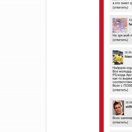
а кто знает гд
(
ответить
)
19
f
Не зря мой 
(
ответить
)
18.04
frie
Набрали ход 
Все молодцы
PS:когда Ар
как-то вырва
соответстве
Всех с ПОБЕ
(
ответить
)
18.0
stifl
Всех канони
(
ответить
)