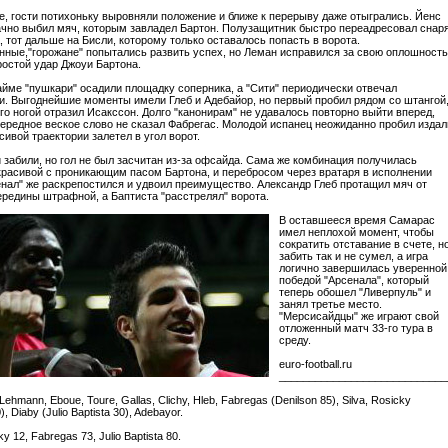
е, гости потихоньку выровняли положение и ближе к перерыву даже отыгрались. Йенс
чно выбил мяч, которым завладел Бартон. Полузащитник быстро переадресовал снар
, тот дальше на Бисли, которому только оставалось попасть в ворота.
ные,"горожане" попытались развить успех, но Леман исправился за свою оплошность
ростой удар Джоуи Бартона.
айме "пушкари" осадили площадку соперника, а "Сити" периодически отвечал
и. Выгоднейшие моменты имели Глеб и Адебайор, но первый пробил рядом со штангой
ого ногой отразил Исакссон. Долго "канонирам" не удавалось повторно выйти вперед,
чередное веское слово не сказал Фабрегас. Молодой испанец неожиданно пробил издал
сивой траектории залетел в угол ворот.
и забили, но гол не был засчитан из-за офсайда. Сама же комбинация получилась
красивой с проникающим пасом Бартона, и перебросом через вратаря в исполнении
енал" же раскрепостился и удвоил преимущество. Александр Глеб протащил мяч от
ередины штрафной, а Баптиста "расстрелял" ворота.
В оставшееся время Самарас
имел неплохой момент, чтобы
сократить отставание в счете, н
забить так и не сумел, а игра
логично завершилась уверенной
победой "Арсенала", который
теперь обошел "Ливерпуль" и
занял третье место.
"Мерсисайдцы" же играют свой
отложенный матч 33-го тура в
среду.
euro-football.ru
____________________________
Lehmann, Eboue, Toure, Gallas, Clichy, Hleb, Fabregas (Denilson 85), Silva, Rosicky
, Diaby (Julio Baptista 30), Adebayor.
y 12, Fabregas 73, Julio Baptista 80.