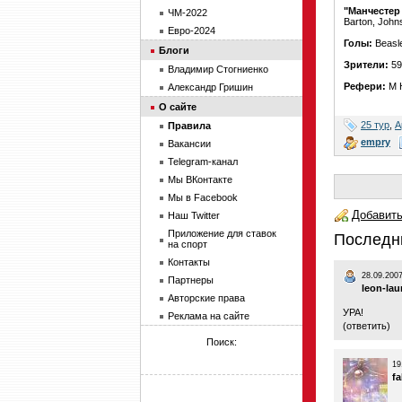
"Манчестер
ЧМ-2022
Barton, Johns
Евро-2024
Голы:
Beasle
Блоги
Зрители:
59
Владимир Стогниенко
Рефери:
M 
Александр Гришин
О сайте
25 тур
,
А
Правила
empry
Вакансии
Telegram-канал
Мы ВКонтакте
Мы в Facebook
Добавить
Наш Twitter
Приложение для ставок
Последн
на спорт
Контакты
28.09.2007
Партнеры
leon-lau
Авторские права
УРА!
Реклама на сайте
(
ответить
)
Поиск:
19
f