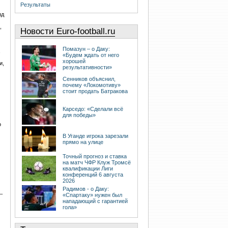
Результаты
яд
,
Новости Euro-football.ru
Помазун – о Даку:
,
«Будем ждать от него
хорошей
и,
результативности»
Сенников объяснил,
почему «Локомотиву»
стоит продать Батракова
Карседо: «Сделали всё
для победы»
о
В Уганде игрока зарезали
прямо на улице
Точный прогноз и ставка
на матч ЧФР Клуж Тромсё
квалификации Лиги
конференций 6 августа
2026
Радимов - о Даку:
_
«Спартаку» нужен был
нападающий с гарантией
гола»