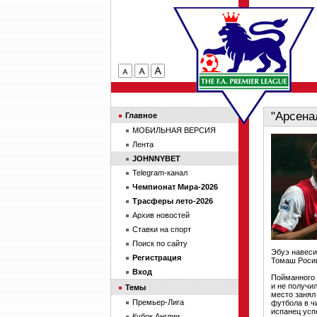
"Арсена
Главное
МОБИЛЬНАЯ ВЕРСИЯ
Лента
JOHNNYBET
Telegram-канал
Чемпионат Мира-2026
Трасферы лето-2026
Архив новостей
Ставки на спорт
Поиск по сайту
Эбуэ навеси
Регистрация
Томаш Росиц
Вход
Пойманного 
и не получил
Темы
место занял
Премьер-Лига
футбола в ч
испанец усп
Кубок Англии