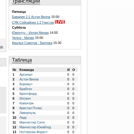
Трансляции
Пятница
Бавария 2:1 Астон Вилла
15:00
СЯК Сейнайоки 1:2 Гнистан
Суббота
Ювентус - Интер Милан
14:00
Челси - Милан
15:00
Крылья Советов - Балтика
15:30
55
Таблица
№
Команда
И
О
1
Арсенал
0
0
2
Астон Вилла
0
0
3
Борнмут
0
0
4
Брайтон
0
0
5
Брентфорд
0
0
6
Ипсвич
0
0
7
Ковентри
0
0
8
Кристал Пэлас
0
0
9
Ливерпуль
0
0
10
Лидс
0
0
11
Манчестер Сити
0
0
12
Манчестер Юнайтед
0
0
13
Ноттингем Форест
0
0