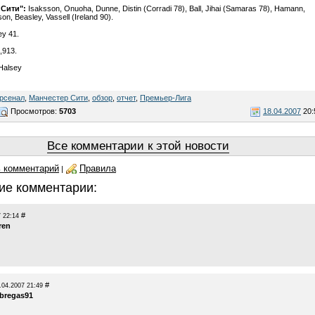
 Сити":
Isaksson, Onuoha, Dunne, Distin (Corradi 78), Ball, Jihai (Samaras 78), Hamann,
on, Beasley, Vassell (Ireland 90).
y 41.
,913.
Halsey
рсенал
,
Манчестер Сити
,
обзор
,
отчет
,
Премьер-Лига
Просмотров:
5703
18.04.2007
20:
Все комментарии к этой новости
 комментарий
Правила
|
ие комментарии:
#
 22:14
ren
#
.04.2007 21:49
abregas91