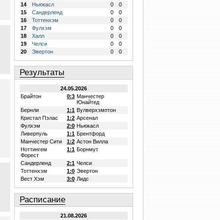
14
Ньюкасл
0
0
15
Сандерленд
0
0
16
Тоттенхэм
0
0
17
Фулхэм
0
0
18
Халл
0
0
19
Челси
0
0
20
Эвертон
0
0
Результаты
24.05.2026
Брайтон
0:3
Манчестер
Юнайтед
Бернли
1:1
Вулверхэмптон
Кристал Пэлас
1:2
Арсенал
Фулхэм
2:0
Ньюкасл
Ливерпуль
1:1
Брентфорд
Манчестер Сити
1:2
Астон Вилла
Ноттингем
1:1
Борнмут
Форест
Сандерленд
2:1
Челси
Тоттенхэм
1:0
Эвертон
Вест Хэм
3:0
Лидс
Расписание
21.08.2026