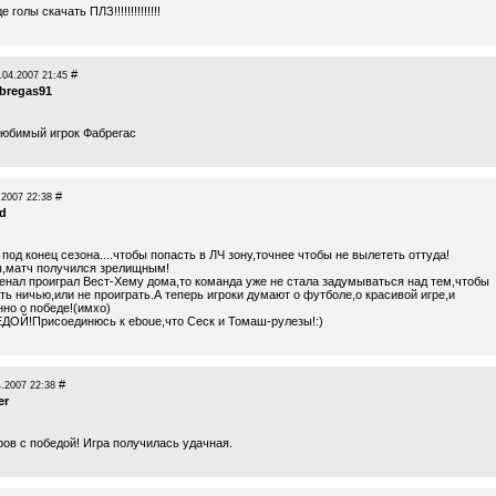
е голы скачать ПЛЗ!!!!!!!!!!!!!!
#
.04.2007 21:45
abregas91
любимый игрок Фабрегас
#
.2007 22:38
nd
под конец сезона....чтобы попасть в ЛЧ зону,точнее чтобы не вылететь оттуда!
,матч получился зрелищным!
сенал проиграл Вест-Хему дома,то команда уже не стала задумываться над тем,чтобы
ть ничью,или не проиграть.А теперь игроки думают о футболе,о красивой игре,и
нно о победе!(имхо)
ДОЙ!Присоединюсь к eboue,что Сеск и Томаш-рулезы!:)
#
4.2007 22:38
er
ров с победой! Игра получилась удачная.