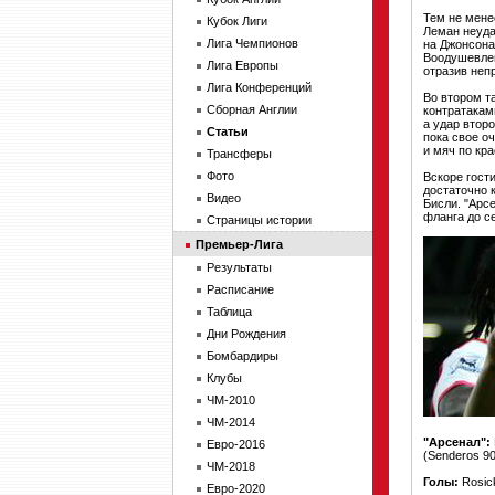
Тем не мене
Кубок Лиги
Леман неуда
Лига Чемпионов
на Джонсона
Воодушевлен
Лига Европы
отразив неп
Лига Конференций
Во втором т
Сборная Англии
контратакам
а удар втор
Статьи
пока свое о
и мяч по кра
Трансферы
Фото
Вскоре гост
достаточно 
Видео
Бисли. "Арс
фланга до с
Страницы истории
Премьер-Лига
Результаты
Расписание
Таблица
Дни Рождения
Бомбардиры
Клубы
ЧМ-2010
ЧМ-2014
"Арсенал":
Евро-2016
(Senderos 90)
ЧМ-2018
Голы:
Rosick
Евро-2020