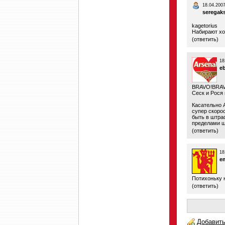
18.04.2007
seregak
kagetorius
Набирают хо
(
ответить
)
18
e
BRAVO!BRA
Сеск и Рося 
Касательно 
супер скоро
быть в штра
пределами ш
(
ответить
)
18
e
Потихоньку 
(
ответить
)
Добавить