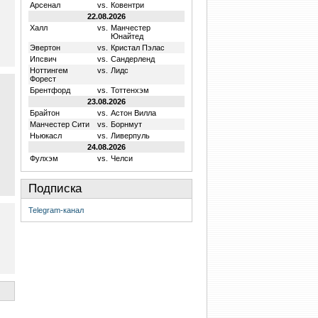
Арсенал
vs.
Ковентри
22.08.2026
Халл
vs.
Манчестер
Юнайтед
Эвертон
vs.
Кристал Пэлас
Ипсвич
vs.
Сандерленд
Ноттингем
vs.
Лидс
Форест
Брентфорд
vs.
Тоттенхэм
23.08.2026
Брайтон
vs.
Астон Вилла
Манчестер Сити
vs.
Борнмут
Ньюкасл
vs.
Ливерпуль
24.08.2026
Фулхэм
vs.
Челси
Подписка
Telegram-канал