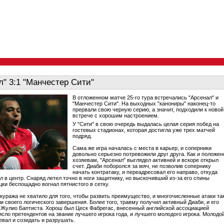
л" 3:1 "Манчестер Сити"
В отложенном матче 25-го тура встречались "Арсенал" и
"Манчестер Сити". На выходных "канониры" наконец-то
прервали свою черную серию, а значит, подходили к новой
встрече с хорошим настроением.
У "Сити" в свою очередь выдалась целая серия побед на
гостевых стадионах, которая достигла уже трех матчей
подряд.
Сама же игра началась с места в карьер, и соперники
довольно серьезно потревожили друг друга. Как и положен
хозяевам, "Арсенал" выглядел активней и вскоре открыл
счет. Диаби поборолся за мяч, не позволив сопернику
начать контратаку, и переадресовал его направо, откуда
л в центр. Снаряд летел точно в ноги защитнику, но выскочивший из-за его спины
ки беспощадно вогнал пятнистого в сетку.
куража не хватило для того, чтобы развить преимущество, и многочисленные атаки та
и своего логического завершения. Более того, травму получил активный Диаби, и его
 Жулио Баптиста. Хорош был Цеск Фабрегас, внесенный английской ассоциацией
исло претендентов на звание лучшего игрока года, и лучшего молодого игрока. Молодо
евал и созидать и разрушать.