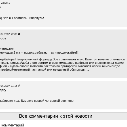
#
 22:28
s
д, что бы обогнать Ливерпуль!
#
.04.2007 22:06
boue
VO!BRAVO!
молодцы,2 матч подряд забивают,так и продолжайте!!!
Адебайора.Неодназначный форвард.Все сравнивают его с Кану,тот тоже не отличался
стрельностью.Адеба с его ростом играет смещаясь на фланг или в центр,когда должен
фной и ждать своего момента.Как токо во вратарской оказался-опасный момент,за
трафной-невнятный пас пяткой или неудачный обыгрышь.....
#
.04.2007 21:15
mpry
набирают ход. Думаю с первой четверкой все ясно
Все комментарии к этой новости
 комментарий