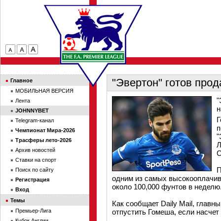
"Эвертон" готов про
Главное
МОБИЛЬНАЯ ВЕРСИЯ
"
Лента
н
JOHNNYBET
Г
Telegram-канал
п
Чемпионат Мира-2026
"
Трасферы лето-2026
Л
Архив новостей
С
Ставки на спорт
П
Поиск по сайту
одним из самых высокооплачива
Регистрация
около 100,000 фунтов в неделю
Вход
Темы
Как сообщает Daily Mail, главн
Премьер-Лига
отпустить Гомеша, если насчет
Кубок Англии