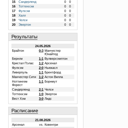
15
Сандерленд
0
0
16
Тоттенхэм
0
0
17
Фулхэм
0
0
18
Халл
0
0
19
Челси
0
0
20
Эвертон
0
0
Результаты
24.05.2026
Брайтон
0:3
Манчестер
Юнайтед
Бернли
1:1
Вулверхэмптон
Кристал Пэлас
1:2
Арсенал
Фулхэм
2:0
Ньюкасл
Ливерпуль
1:1
Брентфорд
Манчестер Сити
1:2
Астон Вилла
Ноттингем
1:1
Борнмут
Форест
Сандерленд
2:1
Челси
Тоттенхэм
1:0
Эвертон
Вест Хэм
3:0
Лидс
Расписание
21.08.2026
Арсенал
vs.
Ковентри