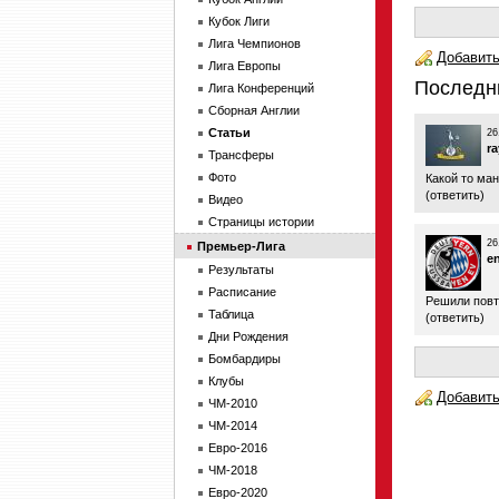
Кубок Лиги
Лига Чемпионов
Добавить
Лига Европы
Последн
Лига Конференций
Сборная Англии
Статьи
26
ra
Трансферы
Фото
Какой то ман
(
ответить
)
Видео
Страницы истории
26
Премьер-Лига
e
Результаты
Расписание
Решили повт
Таблица
(
ответить
)
Дни Рождения
Бомбардиры
Клубы
Добавить
ЧМ-2010
ЧМ-2014
Евро-2016
ЧМ-2018
Евро-2020