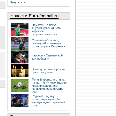
Результаты
Новости Euro-football.ru
Помазун – о Даку:
«Будем ждать от него
хорошей
результативности»
Сенников объяснил,
почему «Локомотиву»
стоит продать Батракова
Карседо: «Сделали всё
для победы»
В Уганде игрока зарезали
прямо на улице
Точный прогноз и ставка
на матч ЧФР Клуж Тромсё
квалификации Лиги
конференций 6 августа
2026
Радимов - о Даку:
«Спартаку» нужен был
нападающий с гарантией
гола»