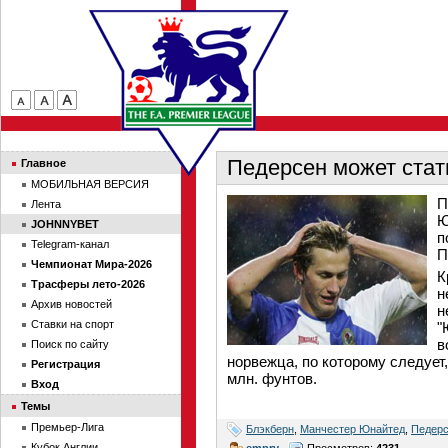
Педерсен может стат
Главное
МОБИЛЬНАЯ ВЕРСИЯ
П
Лента
Ю
JOHNNYBET
п
Telegram-канал
П
Чемпионат Мира-2026
К
Трасферы лето-2026
н
Архив новостей
н
Ставки на спорт
"
в
Поиск по сайту
норвежца, по которому следует
Регистрация
млн. фунтов.
Вход
Темы
Премьер-Лига
Блэкберн
,
Манчестер Юнайтед
,
Педер
Кубок Англии
empry
Просмотров:
4231