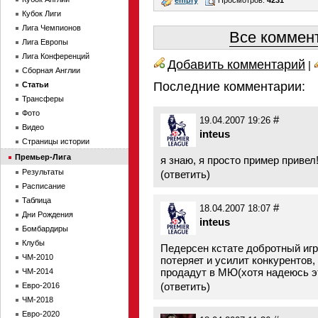
Кубок Лиги
Лига Чемпионов
Все коммент
Лига Европы
Лига Конференций
Добавить комментарий
|
Сборная Англии
Последние комментарии:
Статьи
Трансферы
Фото
#
19.04.2007 19:26
Видео
inteus
Страницы истории
Премьер-Лига
я знаю, я просто пример привел
Результаты
(
ответить
)
Расписание
Таблица
#
18.04.2007 18:07
Дни Рождения
inteus
Бомбардиры
Клубы
Педерсен кстате добротный игро
ЧМ-2010
потеряет и усилит конкурентов
продадут в МЮ(хотя надеюсь эт
ЧМ-2014
(
ответить
)
Евро-2016
ЧМ-2018
Евро-2020