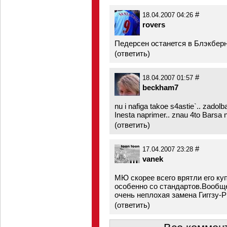
#
18.04.2007 04:26
rovers
Педерсен останется в Блэкберн
(
ответить
)
#
18.04.2007 01:57
beckham7
nu i nafiga takoe s4astie`.. zadolb
Inesta naprimer.. znau 4to Barsa n
(
ответить
)
#
17.04.2007 23:28
vanek
МЮ скорее всего врятли его ку
особенно со стандартов.Вообще
очень неплохая замена Гиггзу
(
ответить
)