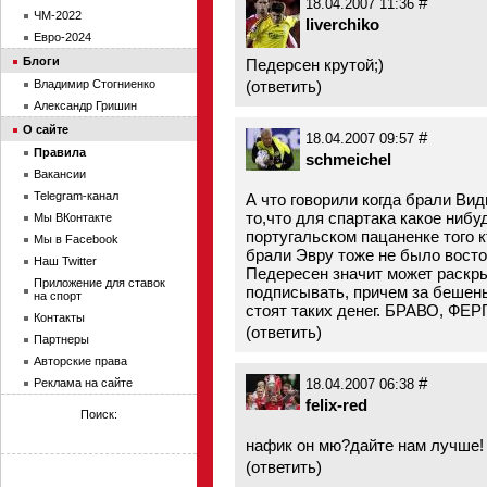
#
18.04.2007 11:36
ЧМ-2022
liverchiko
Евро-2024
Блоги
Педерсен крутой;)
Владимир Стогниенко
(
ответить
)
Александр Гришин
О сайте
#
18.04.2007 09:57
Правила
schmeichel
Вакансии
Telegram-канал
А что говорили когда брали Вид
то,что для спартака какое нибу
Мы ВКонтакте
португальском пацаненке того к
Мы в Facebook
брали Эвру тоже не было востор
Наш Twitter
Педересен значит может раскры
Приложение для ставок
подписывать, причем за бешены
на спорт
стоят таких денег. БРАВО, ФЕР
Контакты
(
ответить
)
Партнеры
Авторские права
#
Реклама на сайте
18.04.2007 06:38
felix-red
Поиск:
нафик он мю?дайте нам лучше!
(
ответить
)