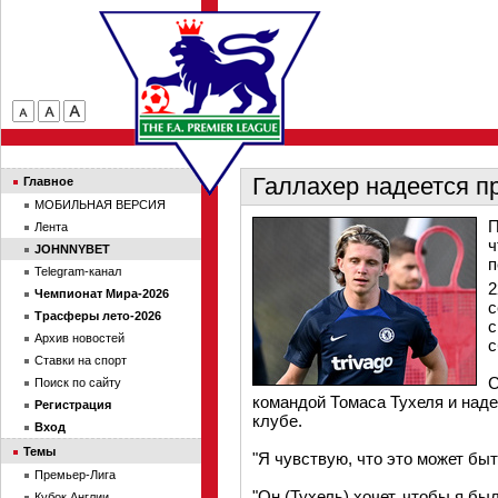
Галлахер надеется пр
Главное
МОБИЛЬНАЯ ВЕРСИЯ
П
Лента
ч
JOHNNYBET
п
Telegram-канал
2
Чемпионат Мира-2026
с
Трасферы лето-2026
с
Архив новостей
с
Ставки на спорт
С
Поиск по сайту
командой Томаса Тухеля и надее
Регистрация
клубе.
Вход
Темы
"Я чувствую, что это может быт
Премьер-Лига
"Он (Тухель) хочет, чтобы я бы
Кубок Англии