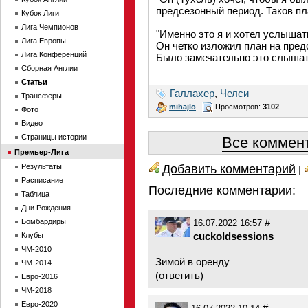
предсезонный период. Таков пл
Кубок Лиги
Лига Чемпионов
"Именно это я и хотел услышат
Лига Европы
Он четко изложил план на пред
Лига Конференций
Было замечательно это слышат
Сборная Англии
Статьи
Галлахер
,
Челси
Трансферы
mihajlo
Просмотров:
3102
Фото
Видео
Страницы истории
Все коммент
Премьер-Лига
Добавить комментарий
Результаты
|
Расписание
Последние комментарии:
Таблица
Дни Рождения
#
Бомбардиры
16.07.2022 16:57
cuckoldsessions
Клубы
ЧМ-2010
Зимой в оренду
ЧМ-2014
(
ответить
)
Евро-2016
ЧМ-2018
Евро-2020
#