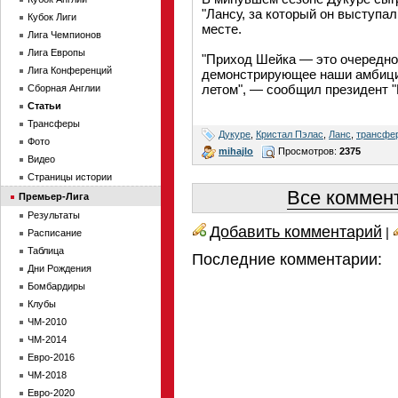
"Лансу, за который он выступа
Кубок Лиги
месте.
Лига Чемпионов
Лига Европы
"Приход Шейка — это очередно
Лига Конференций
демонстрирующее наши амбици
летом", — сообщил президент 
Сборная Англии
Статьи
Трансферы
Дукуре
,
Кристал Пэлас
,
Ланс
,
трансфе
Фото
mihajlo
Просмотров:
2375
Видео
Страницы истории
Все коммент
Премьер-Лига
Результаты
Добавить комментарий
|
Расписание
Таблица
Последние комментарии:
Дни Рождения
Бомбардиры
Клубы
ЧМ-2010
ЧМ-2014
Евро-2016
ЧМ-2018
Евро-2020