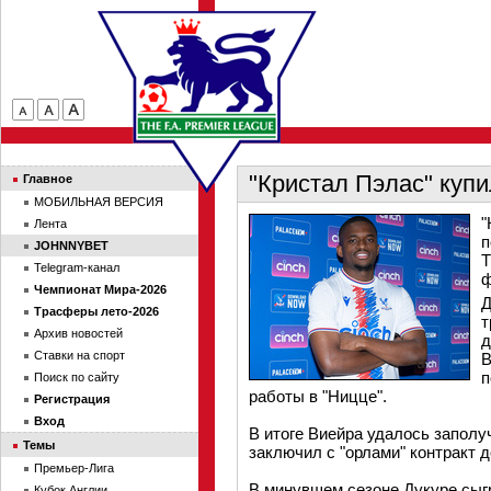
"Кристал Пэлас" куп
Главное
МОБИЛЬНАЯ ВЕРСИЯ
"
Лента
п
JOHNNYBET
Т
Telegram-канал
ф
Чемпионат Мира-2026
Д
Трасферы лето-2026
т
Архив новостей
д
Ставки на спорт
В
п
Поиск по сайту
работы в "Ницце".
Регистрация
Вход
В итоге Виейра удалось заполу
Темы
заключил с "орлами" контракт д
Премьер-Лига
В минувшем сезоне Дукуре сыгр
Кубок Англии