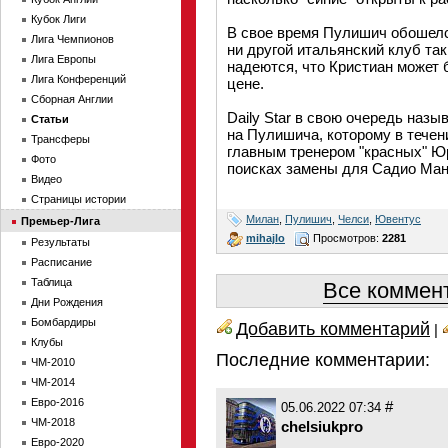
Кубок Лиги
В свое время Пулишич обошелся
Лига Чемпионов
ни другой итальянский клуб так
Лига Европы
надеются, что Кристиан может
Лига Конференций
цене.
Сборная Англии
Daily Star в свою очередь наз
Статьи
на Пулишича, которому в течен
Трансферы
главным тренером "красных" Ю
Фото
поисках замены для Садио Мане
Видео
Страницы истории
Милан
,
Пулишич
,
Челси
,
Ювентус
Премьер-Лига
mihajlo
Просмотров:
2281
Результаты
Расписание
Таблица
Все коммент
Дни Рождения
Бомбардиры
Добавить комментарий
|
Клубы
Последние комментарии:
ЧМ-2010
ЧМ-2014
Евро-2016
#
05.06.2022 07:34
ЧМ-2018
chelsiukpro
Евро-2020