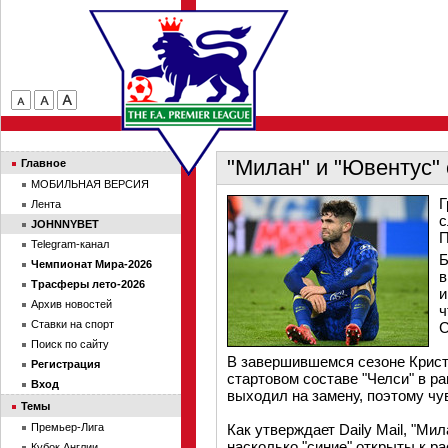
"Милан" и "Ювентус"
Главное
МОБИЛЬНАЯ ВЕРСИЯ
Г
Лента
с
JOHNNYBET
П
Telegram-канал
Б
Чемпионат Мира-2026
в
Трасферы лето-2026
и
Архив новостей
ч
Ставки на спорт
С
Поиск по сайту
В завершившемся сезоне Крист
Регистрация
стартовом составе "Челси" в р
Вход
выходил на замену, поэтому чу
Темы
Премьер-Лига
Как утверждает Daily Mail, "Ми
насколько "синие" открыты к р
Кубок Англии