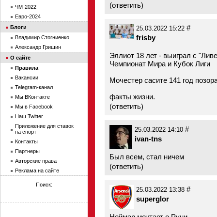
(
ответить
)
ЧМ-2022
Евро-2024
#
Блоги
25.03.2022 15:22
frisby
Владимир Стогниенко
Александр Гришин
Эллиот 18 лет - выиграл с "Ли
О сайте
Чемпионат Мира и Кубок Лиги
Правила
Вакансии
Мочестер сасите 141 год позор
Telegram-канал
факты жизни.
Мы ВКонтакте
(
ответить
)
Мы в Facebook
Наш Twitter
Приложение для ставок
#
25.03.2022 14:10
на спорт
ivan-tns
Контакты
Партнеры
Был всем, стал ничем
Авторские права
(
ответить
)
Реклама на сайте
Поиск:
#
25.03.2022 13:38
superglor
Неймар мечтает о Руни