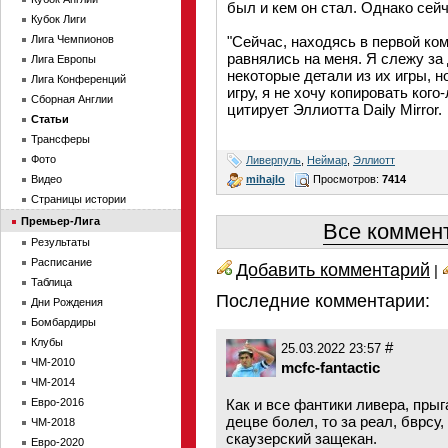
был и кем он стал. Однако сейча
Кубок Лиги
Лига Чемпионов
"Сейчас, находясь в первой ком
равнялись на меня. Я слежу за
Лига Европы
некоторые детали из их игры, н
Лига Конференций
игру, я не хочу копировать ког
Сборная Англии
цитирует Эллиотта Daily Mirror.
Статьи
Трансферы
Фото
Ливерпуль
,
Неймар
,
Эллиотт
mihajlo
Просмотров:
7414
Видео
Страницы истории
Премьер-Лига
Все коммент
Результаты
Расписание
Добавить комментарий
|
Таблица
Последние комментарии:
Дни Рождения
Бомбардиры
Клубы
#
25.03.2022 23:57
ЧМ-2010
mcfc-fantactic
ЧМ-2014
Евро-2016
Как и все фантики ливера, прыг
децве болел, то за реал, бврсу
ЧМ-2018
скаузерский защекан.
Евро-2020