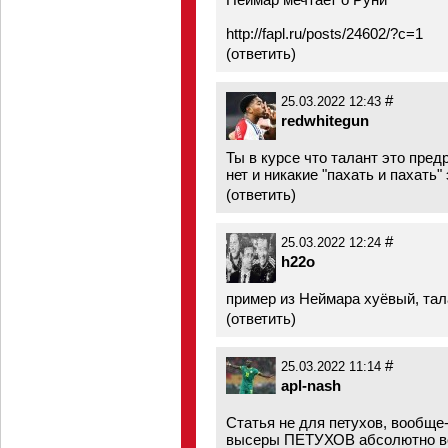
http://fapl.ru/posts/24602/?c=1
(
ответить
)
#
25.03.2022 12:43
redwhitegun
Ты в курсе что талант это пред
нет и никакие "пахать и пахать" 
(
ответить
)
#
25.03.2022 12:24
h22o
пример из Неймара xyёвый, тал
(
ответить
)
#
25.03.2022 11:14
apl-nash
Статья не для петухов, вообще-
высеры ПЕТУХОВ абсолютно 