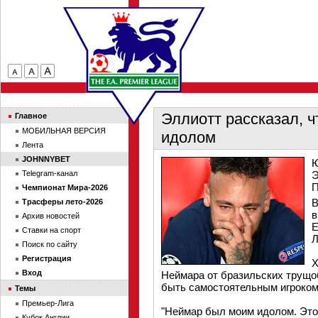
Эллиотт рассказал, ч
Главное
МОБИЛЬНАЯ ВЕРСИЯ
идолом
Лента
JOHNNYBET
Ю
Telegram-канал
Э
П
Чемпионат Мира-2026
В
Трасферы лето-2026
в
Архив новостей
Е
Ставки на спорт
Л
Поиск по сайту
Регистрация
Х
Вход
Неймара от бразильских трущоб
быть самостоятельным игроком
Темы
Премьер-Лига
"Неймар был моим идолом. Это 
Кубок Англии