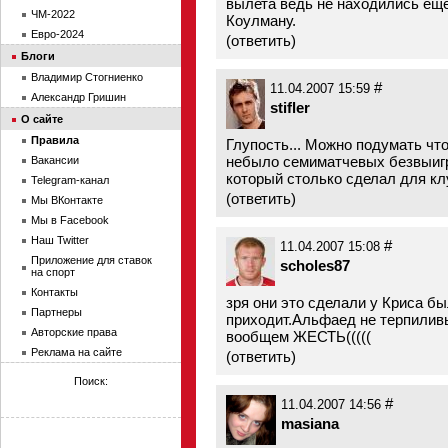
вылета ведь не находились еще
ЧМ-2022
Коулману.
Евро-2024
(
ответить
)
Блоги
Владимир Стогниенко
#
11.04.2007 15:59
Александр Гришин
stifler
О сайте
Правила
Глупость... Можно подумать что
небыло семиматчевых безвыигр
Вакансии
который столько сделал для кл
Telegram-канал
(
ответить
)
Мы ВКонтакте
Мы в Facebook
Наш Twitter
#
11.04.2007 15:08
Приложение для ставок
scholes87
на спорт
Контакты
зря они это сделали у Криса б
Партнеры
приходит.Альфаед не терпиливы
Авторские права
вообщем ЖЕСТЬ(((((
Реклама на сайте
(
ответить
)
Поиск:
#
11.04.2007 14:56
masiana