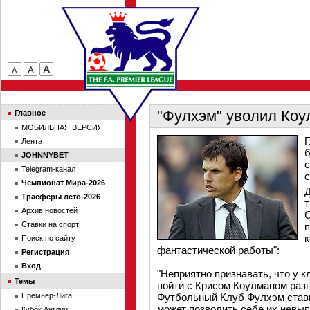
"Фулхэм" уволил Коу
Главное
МОБИЛЬНАЯ ВЕРСИЯ
Г
Лента
б
JOHNNYBET
с
Telegram-канал
с
Чемпионат Мира-2026
Д
Трасферы лето-2026
т
Архив новостей
С
Ставки на спорт
п
к
Поиск по сайту
фантастической работы":
Регистрация
Вход
"Неприятно признавать, что у к
Темы
пойти с Крисом Коулманом разн
Премьер-Лига
Футбольный Клуб Фулхэм стави
может позволить себе их невып
Кубок Англии