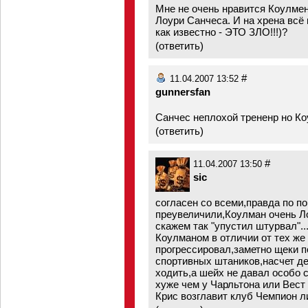
Мне не очень нравится Коулмен,
Лоури Санчеса. И на хрена всё
как известно - ЭТО ЗЛО!!!)?
(
ответить
)
#
11.04.2007 13:52
gunnersfan
Санчес неплохой трененр но К
(
ответить
)
#
11.04.2007 13:50
sic
согласен со всеми,правда по п
преувеличили,Коулман очень Л
скажем так "упустил штурвал"..
Коулманом в отличии от тех же 
прогрессировал,заметно щеки п
спортивных штаников,насчет д
ходить,а шейх не давал особо са
хуже чем у Чарльтона или Вест 
Крис возглавит клуб Чемпион лиги