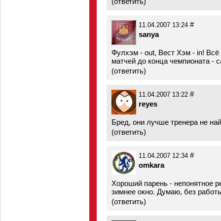
(
ответить
)
#
11.04.2007 13:24
sanya
Фулхэм - out, Вест Хэм - in! Вс
матчей до конца чемпионата - са
(
ответить
)
#
11.04.2007 13:22
reyes
Бред, они лучше тренера не найд
(
ответить
)
#
11.04.2007 12:34
omkara
Хороший парень - непонятное р
зимнее окно. Думаю, без работы
(
ответить
)