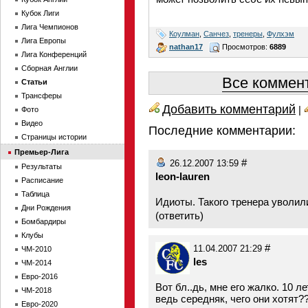
Кубок Лиги
Лига Чемпионов
Коулман
,
Санчез
,
тренеры
,
Фулхэм
Лига Европы
nathan17
Просмотров:
6889
Лига Конференций
Сборная Англии
Все коммент
Статьи
Трансферы
Добавить комментарий
|
Фото
Видео
Последние комментарии:
Страницы истории
Премьер-Лига
#
26.12.2007 13:59
Результаты
leon-lauren
Расписание
Таблица
Идиоты. Такого тренера уволили
Дни Рождения
(
ответить
)
Бомбардиры
Клубы
#
11.04.2007 21:29
ЧМ-2010
les
ЧМ-2014
Евро-2016
Вот бл..дь, мне его жалко. 10 л
ЧМ-2018
ведь середняк, чего они хотят
Евро-2020