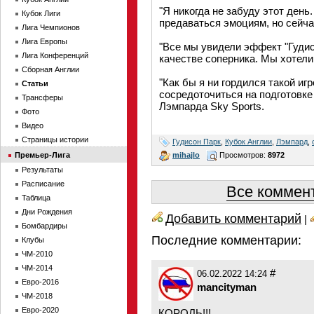
"Я никогда не забуду этот день
Кубок Лиги
предаваться эмоциям, но сейча
Лига Чемпионов
Лига Европы
"Все мы увидели эффект "Гудис
Лига Конференций
качестве соперника. Мы хотели 
Сборная Англии
"Как бы я ни гордился такой иг
Статьи
сосредоточиться на подготовке
Трансферы
Лэмпарда Sky Sports.
Фото
Видео
Страницы истории
Гудисон Парк
,
Кубок Англии
,
Лэмпард
,
mihajlo
Просмотров:
8972
Премьер-Лига
Результаты
Расписание
Все коммент
Таблица
Дни Рождения
Добавить комментарий
|
Бомбардиры
Последние комментарии:
Клубы
ЧМ-2010
ЧМ-2014
#
06.02.2022 14:24
Евро-2016
mancityman
ЧМ-2018
Евро-2020
КОРОЛЬ!!!