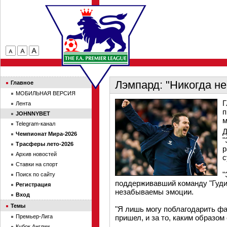
Лэмпард: "Никогда не
Главное
МОБИЛЬНАЯ ВЕРСИЯ
Г
Лента
п
JOHNNYBET
м
Telegram-канал
Д
Чемпионат Мира-2026
"
Трасферы лето-2026
р
Архив новостей
с
Ставки на спорт
"
Поиск по сайту
поддерживавший команду "Гуди
Регистрация
незабываемы эмоции.
Вход
Темы
"Я лишь могу поблагодарить фа
Премьер-Лига
пришел, и за то, каким образом
Кубок Англии