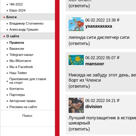
ЧМ-2022
(
ответить
)
Евро-2024
Блоги
#
06.02.2022 13:38
Владимир Стогниенко
yxaxaxaxaxa
Александр Гришин
О сайте
лигенда сити диспетчер сити
Правила
(
ответить
)
Вакансии
Telegram-канал
#
06.02.2022 05:07
Мы ВКонтакте
mansoor
Мы в Facebook
Наш Twitter
Никогда не забуду этот день, в
Приложение для ставок
борт из Членси
на спорт
(
ответить
)
Контакты
Партнеры
#
06.02.2022 04:21
Авторские права
division
Реклама на сайте
Поиск:
Лучший полузащитник в истории
шикарный
(
ответить
)