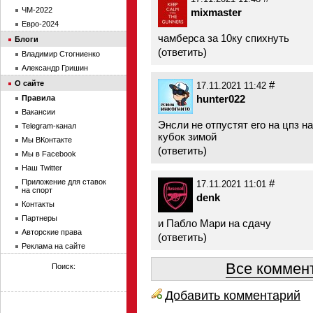
ЧМ-2022
mixmaster
Евро-2024
чамберса за 10ку спихнуть
Блоги
(
ответить
)
Владимир Стогниенко
Александр Гришин
О сайте
#
17.11.2021 11:42
hunter022
Правила
Вакансии
Энсли не отпустят его на цпз н
Telegram-канал
кубок зимой
Мы ВКонтакте
(
ответить
)
Мы в Facebook
Наш Twitter
Приложение для ставок
#
17.11.2021 11:01
на спорт
denk
Контакты
Партнеры
и Пабло Мари на сдачу
Авторские права
(
ответить
)
Реклама на сайте
Все коммент
Поиск:
Добавить комментарий