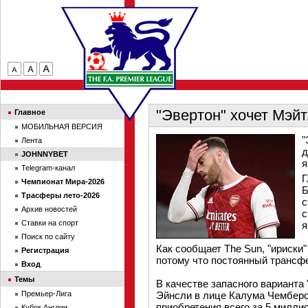
"Эвертон" хочет Мэй
Главное
МОБИЛЬНАЯ ВЕРСИЯ
"
Лента
д
JOHNNYBET
я
Telegram-канал
Г
Чемпионат Мира-2026
Б
Трасферы лето-2026
с
Архив новостей
с
Ставки на спорт
я
Поиск по сайту
Как сообщает The Sun, "ириски
Регистрация
потому что постоянный трансфе
Вход
Темы
В качестве запасного варианта
Премьер-Лига
Эйнсли в лице Калума Чемберс
приобретения всего за 5 милли
Кубок Англии