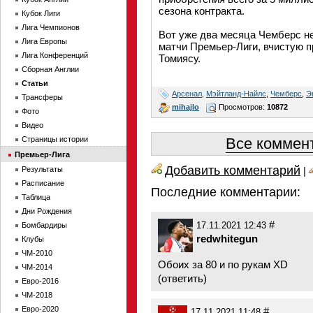
сезона контракта.
Кубок Лиги
Лига Чемпионов
Вот уже два месяца Чемберс не
Лига Европы
матчи Премьер-Лиги, вчистую 
Лига Конференций
Томиясу.
Сборная Англии
Статьи
Арсенал
,
Мэйтланд-Найлс
,
Чемберс
,
Э
Трансферы
mihajlo
Просмотров:
10872
Фото
Видео
Страницы истории
Все коммент
Премьер-Лига
Добавить комментарий
Результаты
|
Расписание
Последние комментарии:
Таблица
Дни Рождения
#
Бомбардиры
17.11.2021 12:43
redwhitegun
Клубы
ЧМ-2010
Обоих за 80 и по рукам XD
ЧМ-2014
(
ответить
)
Евро-2016
ЧМ-2018
Евро-2020
#
17.11.2021 11:48