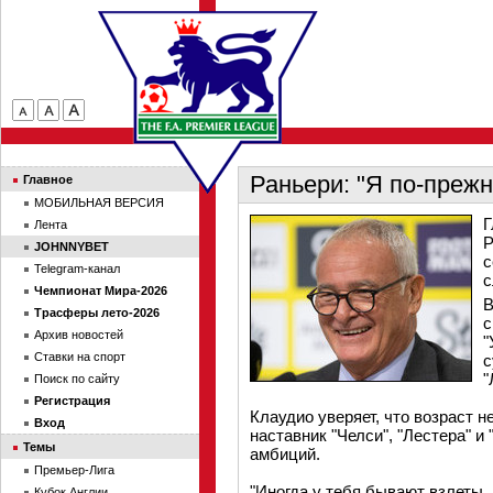
Раньери: "Я по-преж
Главное
МОБИЛЬНАЯ ВЕРСИЯ
Г
Лента
Р
JOHNNYBET
с
Telegram-канал
с
Чемпионат Мира-2026
В
Трасферы лето-2026
с
Архив новостей
"
Ставки на спорт
с
"
Поиск по сайту
Регистрация
Клаудио уверяет, что возраст н
Вход
наставник "Челси", "Лестера" и
Темы
амбиций.
Премьер-Лига
"Иногда у тебя бывают взлеты, 
Кубок Англии