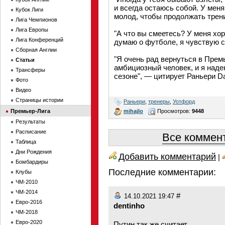
и всегда остаюсь собой. У меня
Кубок Лиги
молод, чтобы продолжать трени
Лига Чемпионов
Лига Европы
"А что вы смеетесь? У меня хор
Лига Конференций
думаю о футболе, я чувствую с
Сборная Англии
"Я очень рад вернуться в Премь
Статьи
амбициозный человек, и я наде
Трансферы
сезоне", — цитирует Раньери Dai
Фото
Видео
Страницы истории
Раньери
,
тренеры
,
Уотфорд
mihajlo
Просмотров:
9448
Премьер-Лига
Результаты
Расписание
Все коммент
Таблица
Дни Рождения
Добавить комментарий
|
Бомбардиры
Последние комментарии:
Клубы
ЧМ-2010
ЧМ-2014
#
14.10.2021 19:47
Евро-2016
dentinho
ЧМ-2018
Евро-2020
Путин так же считает