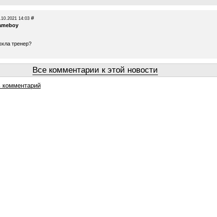
#
.10.2021 14:03
ameboy
охла тренер?
Все комментарии к этой новости
 комментарий