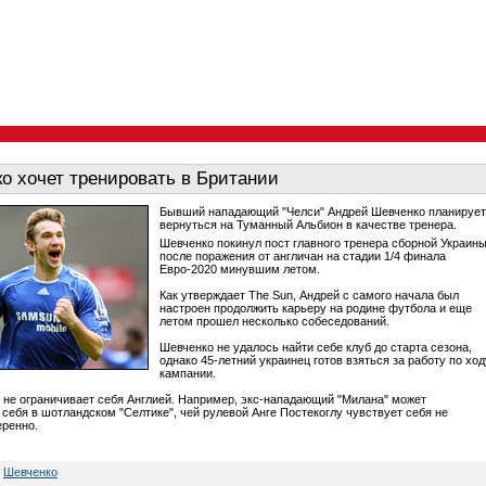
о хочет тренировать в Британии
Бывший нападающий "Челси" Андрей Шевченко планирует
вернуться на Туманный Альбион в качестве тренера.
Шевченко покинул пост главного тренера сборной Украин
после поражения от англичан на стадии 1/4 финала
Евро-2020 минувшим летом.
Как утверждает The Sun, Андрей с самого начала был
настроен продолжить карьеру на родине футбола и еще
летом прошел несколько собеседований.
Шевченко не удалось найти себе клуб до старта сезона,
однако 45-летний украинец готов взяться за работу по ход
кампании.
 не ограничивает себя Англией. Например, экс-нападающий "Милана" может
 себя в шотландском "Селтике", чей рулевой Анге Постекоглу чувствует себя не
ренно.
,
Шевченко