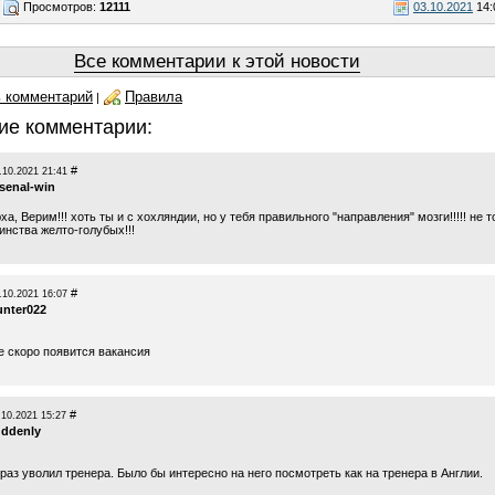
Просмотров:
12111
03.10.2021
14:
Все комментарии к этой новости
 комментарий
Правила
|
ие комментарии:
#
.10.2021 21:41
rsenal-win
а, Верим!!! хоть ты и с хохляндии, но у тебя правильного "направления" мозги!!!!! не т
инства желто-голубых!!!
#
.10.2021 16:07
unter022
е скоро появится вакансия
#
.10.2021 15:27
uddenly
раз уволил тренера. Было бы интересно на него посмотреть как на тренера в Англии.