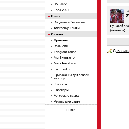
ЧМ-2022
Евро-2024
03
g
Блоги
Владимир Стогниенко
Ну какой с х
Александр Гришин
(
ответить
)
О сайте
Правила
Вакансии
Добавить
Telegram-канал
Мы ВКонтакте
Мы в Facebook
Наш Twitter
Приложение для ставок
на спорт
Контакты
Партнеры
Авторские права
Реклама на сайте
Поиск: