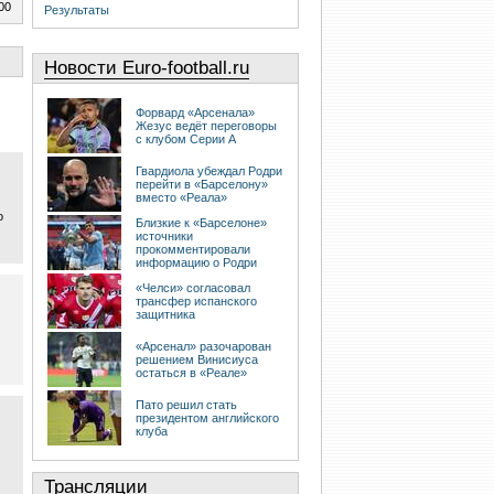
00
Результаты
Новости Euro-football.ru
Форвард «Арсенала»
Жезус ведёт переговоры
с клубом Серии А
Гвардиола убеждал Родри
перейти в «Барселону»
вместо «Реала»
о
Близкие к «Барселоне»
источники
прокомментировали
информацию о Родри
«Челси» согласовал
трансфер испанского
защитника
«Арсенал» разочарован
решением Винисиуса
остаться в «Реале»
Пато решил стать
президентом английского
клуба
Трансляции