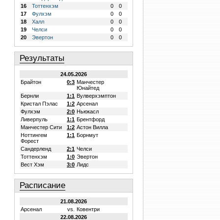
16
Тоттенхэм
0
0
17
Фулхэм
0
0
18
Халл
0
0
19
Челси
0
0
20
Эвертон
0
0
Результаты
24.05.2026
Брайтон
0:3
Манчестер
Юнайтед
Бернли
1:1
Вулверхэмптон
Кристал Пэлас
1:2
Арсенал
Фулхэм
2:0
Ньюкасл
Ливерпуль
1:1
Брентфорд
Манчестер Сити
1:2
Астон Вилла
Ноттингем
1:1
Борнмут
Форест
Сандерленд
2:1
Челси
Тоттенхэм
1:0
Эвертон
Вест Хэм
3:0
Лидс
Расписание
21.08.2026
Арсенал
vs.
Ковентри
22.08.2026