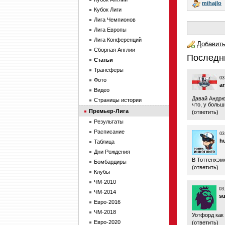
mihajlo
Кубок Лиги
Лига Чемпионов
Лига Европы
Лига Конференций
Добавить
Сборная Англии
Последн
Статьи
Трансферы
03
Фото
a
Видео
Давай Андрюх
Страницы истории
что, у больш
Премьер-Лига
(
ответить
)
Результаты
Расписание
03
h
Таблица
Дни Рождения
В Тоттенхэм
Бомбардиры
(
ответить
)
Клубы
ЧМ-2010
03
ЧМ-2014
s
Евро-2016
ЧМ-2018
Уотфорд как 
Евро-2020
(
ответить
)