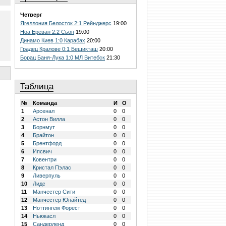
Четверг
Ягеллония Белосток 2:1 Рейнджерс
19:00
Ноа Ереван 2:2 Сьон
19:00
Динамо Киев 1:0 Карабах
20:00
Градец Кралове 0:1 Бешикташ
20:00
Борац Баня-Лука 1:0 МЛ Витебск
21:30
Таблица
№
Команда
И
О
1
Арсенал
0
0
2
Астон Вилла
0
0
3
Борнмут
0
0
4
Брайтон
0
0
5
Брентфорд
0
0
6
Ипсвич
0
0
7
Ковентри
0
0
8
Кристал Пэлас
0
0
9
Ливерпуль
0
0
10
Лидс
0
0
11
Манчестер Сити
0
0
12
Манчестер Юнайтед
0
0
13
Ноттингем Форест
0
0
14
Ньюкасл
0
0
15
Сандерленд
0
0