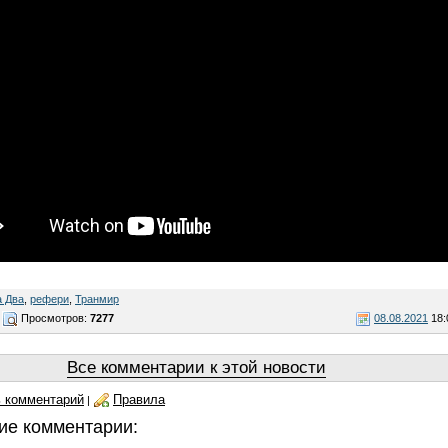
а Два
,
рефери
,
Транмир
Просмотров:
7277
08.08.2021
18:
Все комментарии к этой новости
 комментарий
Правила
|
ие комментарии: