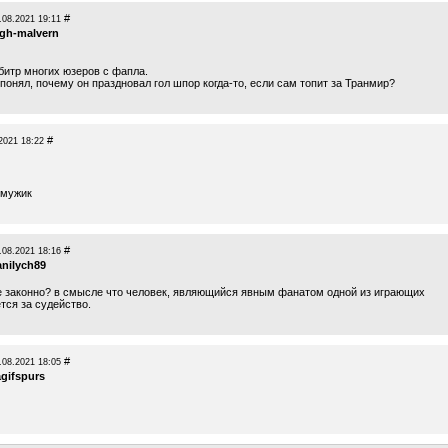
#
.08.2021 19:11
igh-malvern
итр многих юзеров с фапла.
 понял, почему он праздновал гол шпор когда-то, если сам топит за Транмир?
#
2021 18:22
 мужик
#
.08.2021 18:16
anilych89
е законно? в смысле что человек, являющийся явным фанатом одной из играющих
тся за судейство.
#
.08.2021 18:05
agifspurs