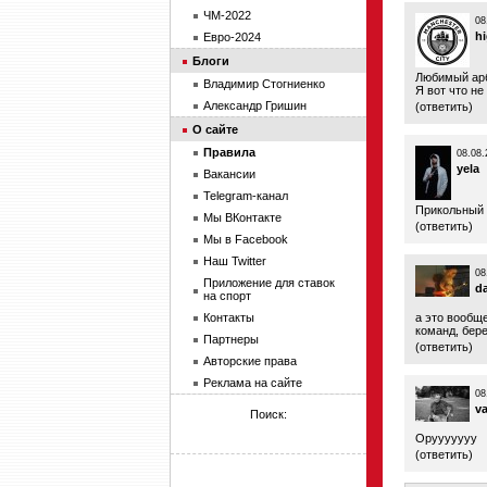
ЧМ-2022
08
h
Евро-2024
Блоги
Любимый арб
Владимир Стогниенко
Я вот что не
Александр Гришин
(
ответить
)
О сайте
Правила
08.08.
yela
Вакансии
Telegram-канал
Прикольный
Мы ВКонтакте
(
ответить
)
Мы в Facebook
Наш Twitter
08
Приложение для ставок
d
на спорт
Контакты
а это вообщ
команд, бере
Партнеры
(
ответить
)
Авторские права
Реклама на сайте
08
v
Поиск:
Орууууууу
(
ответить
)