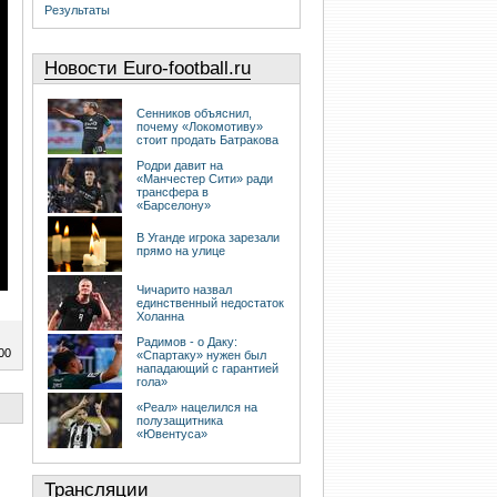
Результаты
Новости Euro-football.ru
Сенников объяснил,
почему «Локомотиву»
стоит продать Батракова
Родри давит на
«Манчестер Сити» ради
трансфера в
«Барселону»
В Уганде игрока зарезали
прямо на улице
Чичарито назвал
единственный недостаток
Холанна
Радимов - о Даку:
00
«Спартаку» нужен был
нападающий с гарантией
гола»
«Реал» нацелился на
полузащитника
«Ювентуса»
Трансляции