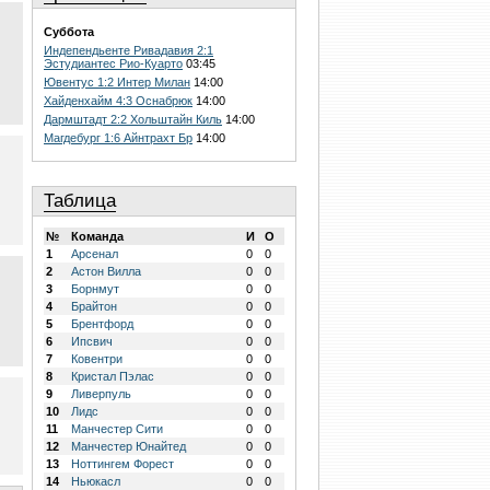
Суббота
Индепендьенте Ривадавия 2:1
Эстудиантес Рио-Куарто
03:45
Ювентус 1:2 Интер Милан
14:00
Хайденхайм 4:3 Оснабрюк
14:00
Дармштадт 2:2 Хольштайн Киль
14:00
Магдебург 1:6 Айнтрахт Бр
14:00
Таблица
№
Команда
И
О
1
Арсенал
0
0
2
Астон Вилла
0
0
3
Борнмут
0
0
4
Брайтон
0
0
5
Брентфорд
0
0
6
Ипсвич
0
0
7
Ковентри
0
0
8
Кристал Пэлас
0
0
9
Ливерпуль
0
0
10
Лидс
0
0
11
Манчестер Сити
0
0
12
Манчестер Юнайтед
0
0
13
Ноттингем Форест
0
0
14
Ньюкасл
0
0