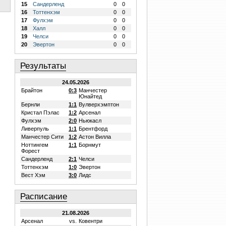
15
Сандерленд
0
0
16
Тоттенхэм
0
0
17
Фулхэм
0
0
18
Халл
0
0
19
Челси
0
0
20
Эвертон
0
0
Результаты
24.05.2026
Брайтон
0:3
Манчестер
Юнайтед
Бернли
1:1
Вулверхэмптон
Кристал Пэлас
1:2
Арсенал
Фулхэм
2:0
Ньюкасл
Ливерпуль
1:1
Брентфорд
Манчестер Сити
1:2
Астон Вилла
Ноттингем
1:1
Борнмут
Форест
Сандерленд
2:1
Челси
Тоттенхэм
1:0
Эвертон
Вест Хэм
3:0
Лидс
Расписание
21.08.2026
Арсенал
vs.
Ковентри