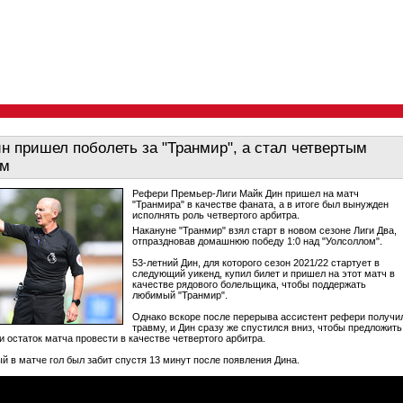
н пришел поболеть за "Транмир", а стал четвертым
ом
Рефери Премьер-Лиги Майк Дин пришел на матч
"Транмира" в качестве фаната, а в итоге был вынужден
исполнять роль четвертого арбитра.
Накануне "Транмир" взял старт в новом сезоне Лиги Два,
отпраздновав домашнюю победу 1:0 над "Уолсоллом".
53-летний Дин, для которого сезон 2021/22 стартует в
следующий уикенд, купил билет и пришел на этот матч в
качестве рядового болельщика, чтобы поддержать
любимый "Транмир".
Однако вскоре после перерыва ассистент рефери получи
травму, и Дин сразу же спустился вниз, чтобы предложить
и остаток матча провести в качестве четвертого арбитра.
й в матче гол был забит спустя 13 минут после появления Дина.