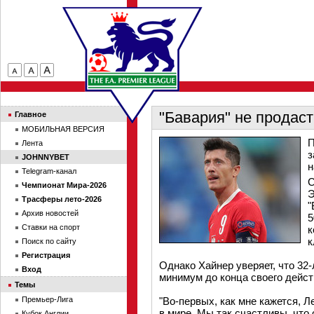
"Бавария" не продас
Главное
МОБИЛЬНАЯ ВЕРСИЯ
П
Лента
з
JOHNNYBET
н
Telegram-канал
С
Чемпионат Мира-2026
Э
Трасферы лето-2026
"
Архив новостей
5
Ставки на спорт
к
к
Поиск по сайту
Регистрация
Однако Хайнер уверяет, что 32
Вход
минимум до конца своего дейс
Темы
Премьер-Лига
"Во-первых, как мне кажется,
в мире. Мы так счастливы, что
Кубок Англии