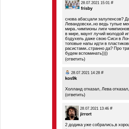
#
28.07.2021 15:01
frisby
снова абасцали залупенсов? Да 
Левандовски..но ведь тупые ме
мира..чимпионы лиги чимпионов
в мире, маунт лучий молодой иг
бздухель даже свою Сиси в Лонд
топовые напы идти в пластико
расистами..странно да? Про тр
будем вспоминать))))
(
ответить
)
#
28.07.2021 14:28
kos9k
Холланд отказал, Лева отказал,
(
ответить
)
#
28.07.2021 13:46
jirrort
2 додика уже собрались,в хоро