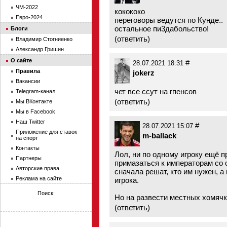
ЧМ-2022
кокококо
Евро-2024
переговоры ведутся по Кунде..
остальное пи3дабольство!
Блоги
(
ответить
)
Владимир Стогниенко
Александр Гришин
О сайте
#
28.07.2021 18:31
Правила
jokerz
Вакансии
чет все ссут на гпенсов
Telegram-канал
(
ответить
)
Мы ВКонтакте
Мы в Facebook
Наш Twitter
#
28.07.2021 15:07
Приложение для ставок
m-ballack
на спорт
Контакты
Лол, ни по одному игроку ещё 
Партнеры
примазаться к императорам со
Авторские права
сначала решат, кто им нужен, а
Реклама на сайте
игрока.
Поиск:
Но на развести местных хомячк
(
ответить
)