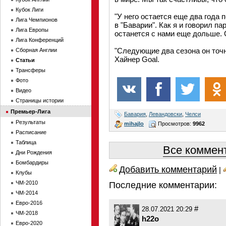
Кубок Лиги
"У него остается еще два года 
Лига Чемпионов
в "Баварии". Как я и говорил па
Лига Европы
останется с нами еще дольше. О
Лига Конференций
"Следующие два сезона он точн
Сборная Англии
Хайнер Goal.
Статьи
Трансферы
Фото
Видео
Страницы истории
Премьер-Лига
Бавария
,
Левандовски
,
Челси
Результаты
mihajlo
Просмотров:
9962
Расписание
Таблица
Все коммент
Дни Рождения
Бомбардиры
Добавить комментарий
|
Клубы
ЧМ-2010
Последние комментарии:
ЧМ-2014
Евро-2016
#
28.07.2021 20:29
ЧМ-2018
h22o
Евро-2020