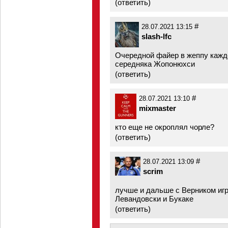
(
ответить
)
#
28.07.2021 13:15
slash-lfc
Очередной файер в жеппу кажд
середняка Жопонюхси
(
ответить
)
#
28.07.2021 13:10
mixmaster
кто еще не окроплял чорле?
(
ответить
)
#
28.07.2021 13:09
scrim
лучше и дальше с Верником игр
Левандовски и Букаке
(
ответить
)