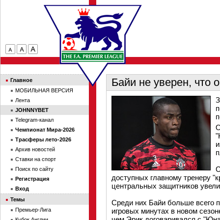
Байи не уверен, что 
Главное
МОБИЛЬНАЯ ВЕРСИЯ
З
Лента
п
JOHNNYBET
п
Telegram-канал
О
Чемпионат Мира-2026
"
Трасферы лето-2026
и
Архив новостей
п
Ставки на спорт
С
Поиск по сайту
доступных главному тренеру "
Регистрация
центральных защитников увели
Вход
Темы
Среди них Байи больше всего п
Премьер-Лига
игровых минутах в новом сезоне
чем Эрик договаривался с "Юна
Кубок Англии