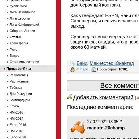
долгосрочный контракт.
Кубок Лиги
Лига Чемпионов
Как утверждает ESPN, Байи пла
Лига Европы
Сульшером, и нельзя исключать
Лига Конференций
выход.
Сборная Англии
Сульшер в свою очередь хочет
Статьи
защитников, ожидая, что в нов
Трансферы
около 60 матчей.
Фото
Видео
Страницы истории
Байи
,
Манчестер Юнайтед
Премьер-Лига
mihajlo
Просмотров:
10301
Результаты
Расписание
Все коммент
Таблица
Дни Рождения
Добавить комментарий
|
Бомбардиры
Последние комментарии:
Клубы
ЧМ-2010
ЧМ-2014
#
27.07.2021 18:35
Евро-2016
manutd-20champ
ЧМ-2018
Евро-2020