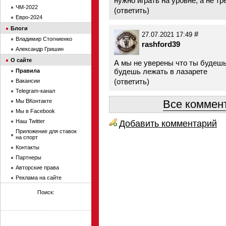
нужно играть на уровне, а не тр
ЧМ-2022
(
ответить
)
Евро-2024
Блоги
#
27.07.2021 17:49
Владимир Стогниенко
rashford39
Александр Гришин
О сайте
А мы не уверены что ты будешь
будешь лежать в лазарете
Правила
(
ответить
)
Вакансии
Telegram-канал
Все коммент
Мы ВКонтакте
Мы в Facebook
Добавить комментарий
Наш Twitter
Приложение для ставок
на спорт
Контакты
Партнеры
Авторские права
Реклама на сайте
Поиск: