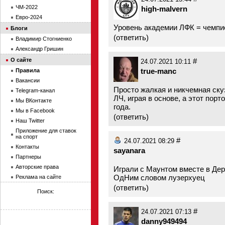
ЧМ-2022
high-malvern
Евро-2024
Уровень академии ЛФК = чемпи
Блоги
(
ответить
)
Владимир Стогниенко
Александр Гришин
О сайте
#
24.07.2021 10:11
true-manc
Правила
Вакансии
Просто жалкая и никчемная ск
Telegram-канал
ЛЧ, играя в основе, а этот пор
Мы ВКонтакте
года.
Мы в Facebook
(
ответить
)
Наш Twitter
Приложение для ставок
на спорт
#
24.07.2021 08:29
Контакты
sayanara
Партнеры
Авторские права
Играли с Маунтом вместе в Дерб
ОдНим словом лузерхуец
Реклама на сайте
(
ответить
)
Поиск:
#
24.07.2021 07:13
danny949494