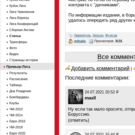
контракта с "дачниками".
Кубок Лиги
Лига Чемпионов
По информации издания, в борь
Лига Европы
удалось опередить ряд других 
Лига Конференций
Сборная Англии
Ливерпуль
,
Уилсон
,
Фулхэм
Статьи
mihajlo
Просмотров:
3131
Трансферы
Фото
Видео
Все коммент
Страницы истории
Премьер-Лига
Добавить комментарий
|
Результаты
Последние комментарии:
Расписание
Таблица
Дни Рождения
#
24.07.2021 20:52
Бомбардиры
maxll
Клубы
Ну если так мало просите, отпр
ЧМ-2010
Боруссию.
ЧМ-2014
(
ответить
)
Евро-2016
ЧМ-2018
Евро-2020
#
24.07.2021 15:44