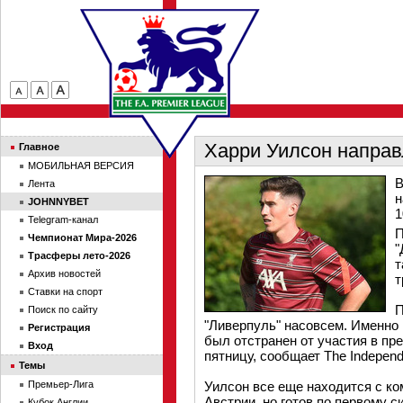
Харри Уилсон направ
Главное
МОБИЛЬНАЯ ВЕРСИЯ
В
Лента
н
JOHNNYBET
1
Telegram-канал
П
Чемпионат Мира-2026
"
Трасферы лето-2026
т
Архив новостей
т
Ставки на спорт
П
Поиск по сайту
"Ливерпуль" насовсем. Именно 
Регистрация
был отстранен от участия в пр
Вход
пятницу, сообщает The Independ
Темы
Премьер-Лига
Уилсон все еще находится с ко
Австрии, но готов по первому с
Кубок Англии