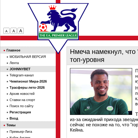
Нмеча намекнул, что
Главное
МОБИЛЬНАЯ ВЕРСИЯ
топ-уровня
Лента
JOHNNYBET
П
Telegram-канал
н
к
Чемпионат Мира-2026
Н
Трасферы лето-2026
п
Архив новостей
к
Ставки на спорт
в
Поиск по сайту
Регистрация
Т
Вход
из-за ожиданий прихода звездн
сейчас не похоже на то, что "г
Темы
Кейна.
Премьер-Лига
Кубок Англии