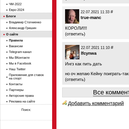
ЧМ-2022
Евро-2024
#
22.07.2021 11:33
Блоги
true-manc
Владимир Стогниенко
КОРОЛИ!!!
Александр Гришин
(
ответить
)
О сайте
Правила
Вакансии
#
22.07.2021 11:10
Telegram-канал
lfcynwa
Мы ВКонтакте
Ингз как пить дать
Мы в Facebook
Наш Twitter
но оч желаю Кейну поиграть-та
Приложение для ставок
на спорт
(
ответить
)
Контакты
Партнеры
Все коммент
Авторские права
Реклама на сайте
Добавить комментарий
Поиск: