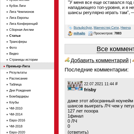
"У меня все еще оставался год 
Кубок Лиги
нападающего топ-уровня, и я н
Лига Чемпионов
шансы регулярно играть там", 
Лига Европы
Лига Конференций
Вольфсбург
,
Манчестер Сити
,
Нмеча
Сборная Англии
mihajlo
Просмотров:
7883
Статьи
Трансферы
Все коммент
Фото
Видео
Добавить комментарий
Страницы истории
|
Премьер-Лига
Последние комментарии:
Результаты
Расписание
#
22.07.2021 11:44
Таблица
frisby
Дни Рождения
Бомбардиры
даже этот абосранный ноунейм
Клубы
шансов выиграть ЛЧ чем у пету
ЧМ-2010
127 лет позора
ЧМ-2014
1финал
Евро-2016
0 ЛЧ
0
ЧМ-2018
(
ответить
)
Евро-2020