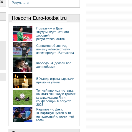
00
Результаты
Новости Euro-football.ru
Помазун – о Даку:
«Будем ждать от него
хорошей
результативности»
Сенников объяснил,
почему «Локомотиву»
стоит продать Батракова
Карседо: «Сделали всё
для победы»
В Уганде игрока зарезали
прямо на улице
Точный прогноз и ставка
на матч ЧФР Клуж Тромсё
квалификации Лиги
конференций 6 августа
2026
Радимов - о Даку:
«Спартаку» нужен был
нападающий с гарантией
гола»