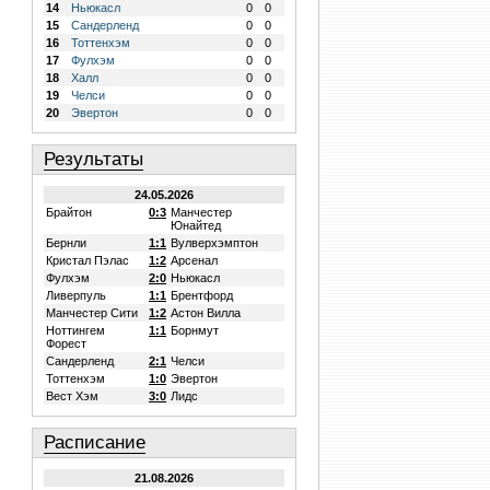
14
Ньюкасл
0
0
15
Сандерленд
0
0
16
Тоттенхэм
0
0
17
Фулхэм
0
0
18
Халл
0
0
19
Челси
0
0
20
Эвертон
0
0
Результаты
24.05.2026
Брайтон
0:3
Манчестер
Юнайтед
Бернли
1:1
Вулверхэмптон
Кристал Пэлас
1:2
Арсенал
Фулхэм
2:0
Ньюкасл
Ливерпуль
1:1
Брентфорд
Манчестер Сити
1:2
Астон Вилла
Ноттингем
1:1
Борнмут
Форест
Сандерленд
2:1
Челси
Тоттенхэм
1:0
Эвертон
Вест Хэм
3:0
Лидс
Расписание
21.08.2026