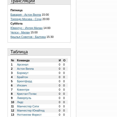
Трансляции
Пятница
Бавария - Астон Вилла
15:00
Торпедо Москва - Сочи
20:00
Суббота
Ювентус - Интер Милан
14:00
Челси - Милан
15:00
Крылья Советов - Балтика
15:30
Таблица
№
Команда
И
О
1
Арсенал
0
0
2
Астон Вилла
0
0
3
Борнмут
0
0
4
Брайтон
0
0
5
Брентфорд
0
0
6
Ипсвич
0
0
7
Ковентри
0
0
8
Кристал Пэлас
0
0
9
Ливерпуль
0
0
10
Лидс
0
0
11
Манчестер Сити
0
0
12
Манчестер Юнайтед
0
0
13
Ноттингем Форест
0
0