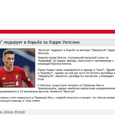
" лидирует в борьбе за Харри Уилсона
"Фулхэм" лидирует в борьбе за вингера "Ливерпуля" Харр
Уилсона.
Неделю назад Уилсон, отыгравший прошлый сезон за
"Кардифф" на правах аренды, приступил к тренировкам с
командой Юргена Клоппа.
Ранее Харри также направлялся в аренду в "Халл", "Дерби
и "Борнмут", однако на сей раз пути 24-летнего валлийца 
"Ливерпуля", вероятно, разойдутся насовсем, утверждает
Goal.
К Уилсону существует интерес из Премьер-Лиги и
Чемпионшипа, однако наиболее вероятным направлением
оцениваемого в 15 миллионов фунтов, является "Фулхэм".
тчаянно хотят вернуться в Премьер-Лигу с первой попытки и считают, что Уилсон може
большую помощь в этом плане.
ль
,
Уилсон
,
Фулхэм