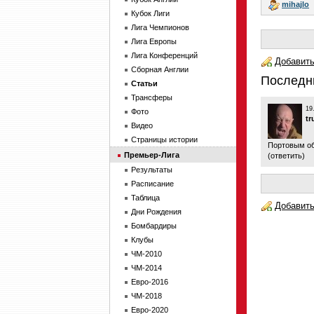
mihajlo
Кубок Лиги
Лига Чемпионов
Лига Европы
Лига Конференций
Добавить
Сборная Англии
Последн
Статьи
Трансферы
19
Фото
tr
Видео
Страницы истории
Портовым об
Премьер-Лига
(
ответить
)
Результаты
Расписание
Таблица
Добавить
Дни Рождения
Бомбардиры
Клубы
ЧМ-2010
ЧМ-2014
Евро-2016
ЧМ-2018
Евро-2020