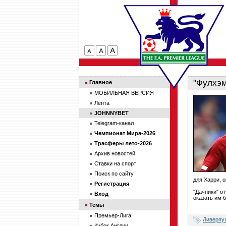
"Фулхэм
Главное
МОБИЛЬНАЯ ВЕРСИЯ
Лента
JOHNNYBET
Telegram-канал
Чемпионат Мира-2026
Трасферы лето-2026
Архив новостей
Ставки на спорт
Поиск по сайту
для Харри, 
Регистрация
"Дачники" о
Вход
оказать им 
Темы
Премьер-Лига
Ливерпу
Кубок Англии