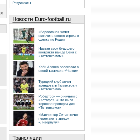
Результаты
00
Новости Euro-football.ru
«Барселона» хочет
включить своего игрока в
сделку по Родри
Назван срок будущего
контракта ван де Вена с
«Тоттенхэмом»
Хаби Алонсо рассказал о
своей тактике в «Челси»
Турецкий клуб хочет
арендовать Галлахера у
«Тоттенхэма»
Робертсон — о ничьей с
«Хетафе»: «Это была
хорошая проверка для
«Тоттенхэма»
«Манчестер Сити» хочет
переманить звезду
«Ливерпуля»
Трансляции