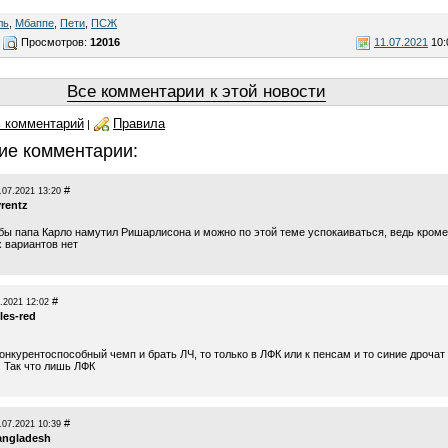
ль
,
Мбаппе
,
Пети
,
ПСЖ
Просмотров:
12016
11.07.2021
10:
Все комментарии к этой новости
 комментарий
Правила
|
ие комментарии:
#
.07.2021 13:20
yrentz
обы папа Карло намутил Ришарлисона и можно по этой теме успокаиваться, ведь кроме
х вариантов нет
#
.2021 12:02
les-red
онкурентоспособный чемп и брать ЛЧ, то только в ЛФК или к пенсам и то синие дрочат
. Так что лишь ЛФК
#
.07.2021 10:39
angladesh