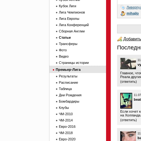
Кубок Лиги
Ливерпу
Лига Чемпионов
mihajlo
Лига Европы
Лига Конференций
Сборная Англии
Статьи
Добавить
Трансферы
Последн
Фото
Видео
11
Страницы истории
v
Премьер-Лига
Главное, чт
Результаты
Реала други
(
ответить
)
Расписание
Таблица
Дни Рождения
11.07
beat
Бомбардиры
Клубы
Если хочет к
ЧМ-2010
на Холланда
(
ответить
)
ЧМ-2014
Евро-2016
ЧМ-2018
11
b
Евро-2020