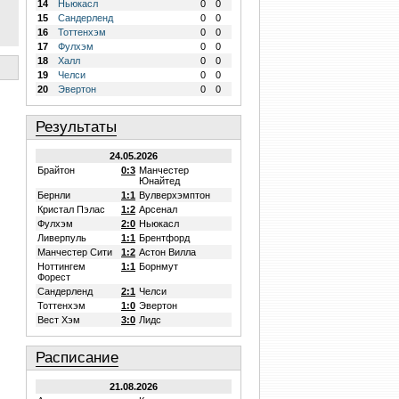
14
Ньюкасл
0
0
15
Сандерленд
0
0
16
Тоттенхэм
0
0
17
Фулхэм
0
0
18
Халл
0
0
19
Челси
0
0
20
Эвертон
0
0
Результаты
24.05.2026
Брайтон
0:3
Манчестер
Юнайтед
Бернли
1:1
Вулверхэмптон
Кристал Пэлас
1:2
Арсенал
Фулхэм
2:0
Ньюкасл
Ливерпуль
1:1
Брентфорд
Манчестер Сити
1:2
Астон Вилла
Ноттингем
1:1
Борнмут
Форест
Сандерленд
2:1
Челси
Тоттенхэм
1:0
Эвертон
Вест Хэм
3:0
Лидс
Расписание
21.08.2026