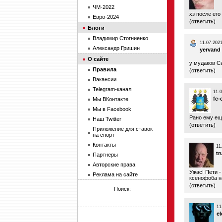
ЧМ-2022
хз после его
Евро-2024
(
ответить
)
Блоги
Владимир Стогниенко
11.07.2021
Александр Гришин
yervand
О сайте
у мудаков Си
Правила
(
ответить
)
Вакансии
Telegram-канал
11.0
fc-o
Мы ВКонтакте
Мы в Facebook
Рано ему ещ
Наш Twitter
(
ответить
)
Приложение для ставок
на спорт
Контакты
11
tr
Партнеры
Авторские права
Ужас! Пети 
Реклама на сайте
ксенофоба на
(
ответить
)
Поиск:
11
el