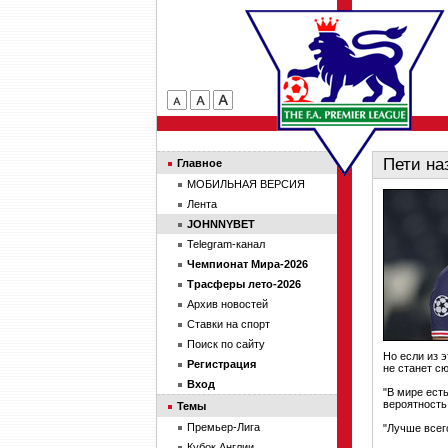
Пети на
Главное
МОБИЛЬНАЯ ВЕРСИЯ
Лента
JOHNNYBET
Telegram-канал
Чемпионат Мира-2026
Трасферы лето-2026
Архив новостей
Ставки на спорт
Поиск по сайту
Но если из 
Регистрация
не станет с
Вход
"В мире есть
вероятность
Темы
Премьер-Лига
"Лучше всег
Кубок Англии