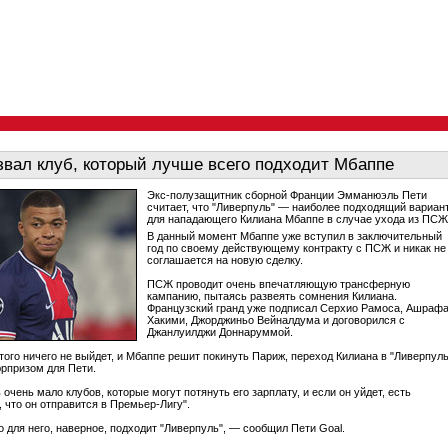
звал клуб, который лучше всего подходит Мбаппе
Экс-полузащитник сборной Франции Эмманюэль Пети
считает, что "Ливерпуль" — наиболее подходящий вариан
для нападающего Килиана Мбаппе в случае ухода из ПСЖ
В данный момент Мбаппе уже вступил в заключительный
год по своему действующему контракту с ПСЖ и никак не
соглашается на новую сделку.
ПСЖ проводит очень впечатляющую трансферную
кампанию, пытаясь развеять сомнения Килиана.
Французский гранд уже подписал Серхио Рамоса, Ашраф
Хакими, Джорджиньо Вейналдума и договорился с
Джанлуилджи Доннаруммой.
этого ничего не выйдет, и Мбаппе решит покинуть Париж, переход Килиана в "Ливерпуль
юрпризом для Пети.
 очень мало клубов, которые могут потянуть его зарплату, и если он уйдет, есть
, что он отправится в Премьер-Лигу".
о для него, наверное, подходит "Ливерпуль", — сообщил Пети Goal.