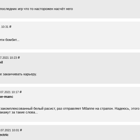
 последних игр что то насторожен насчёт него
#
 10:31
ти бомбит...
#
7.2021 10:23
il
е заканчивать карьеру.
#
.07.2021 10:17
ue-manc
- закомплексованный белый расист, раз отправляет Мбаппе на страпон. Надеюсь, этого
кажут за такие слова...
#
.07.2021 10:01
ectric