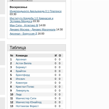
Воскресенье
Индепендьенте Авельянеда 0:1 Платенсе
03:30
Институто Кордоба 1:0 Химнасия и
Эсгрима Мендоса
03:30
Ман Сити - Атлетико М
14:00
Динамо Москва - Динамо Махачкала
14:30
Арсенал - Боруссия Д
16:00
Таблица
№
Команда
И
О
1
Арсенал
0
0
2
Астон Вилла
0
0
3
Борнмут
0
0
4
Брайтон
0
0
5
Брентфорд
0
0
6
Ипсвич
0
0
7
Ковентри
0
0
8
Кристал Пэлас
0
0
9
Ливерпуль
0
0
10
Лидс
0
0
11
Манчестер Сити
0
0
12
Манчестер Юнайтед
0
0
13
Ноттингем Форест
0
0